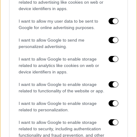
related to advertising like cookies on web or
device identifiers in apps.
I want to allow my user data to be sent to
Google for online advertising purposes.
Ο Hamida Djandoubi οδηγείται στην γκιλοτίνα
I want to allow Google to send me
Ο Hamida Djandoubi, είχε βασανίσει και
personalized advertising.
σκοτώσει τη σύντροφό του, όταν εκείνη
I want to allow Google to enable storage
είχε αρνηθεί να εκπορνευτεί. Ο Djandoubi
related to analytics like cookies on web or
συνελήφθη, ομολόγησε, δικάστηκε και
device identifiers in apps.
καταδικάστηκε στον απεχθή θάνατο στη
I want to allow Google to enable storage
λαιμητόμο.
related to functionality of the website or app.
Ο Djandoubi ανέβηκε στο ικρίωμα στις 04:40
τα ξημερώματα στις 10 του Σεπτεμβρίου του
I want to allow Google to enable storage
1977. Ο δήμιος Μαρσέλ Σεβαλιέ, ο
related to personalization.
αρχιεκτελεστής της Γαλλίας, έριξε τη
I want to allow Google to enable storage
λεπίδα. Λέγεται ότι ο δυστυχής
related to security, including authentication
θανατοποινίτης παρέμεινε ζωντανός
functionality and fraud prevention, and other