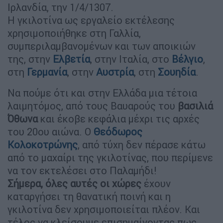
Ιρλανδία, την 1/4/1307.
Η γκιλοτίνα ως εργαλείο εκτέλεσης
χρησιμοποιήθηκε στη Γαλλία,
συμπεριλαμβανομένων και των αποικιών
της, στην
Ελβετία
, στην Ιταλία, στο
Βέλγιο
,
στη
Γερμανία
, στην
Αυστρία
, στη
Σουηδία
.
Να πούμε ότι και στην Ελλάδα μια τέτοια
λαιμητόμος, από τους Βαυαρούς του
βασιλιά
Όθωνα
και έκοβε κεφάλια μέχρι τις αρχές
του 20ου αιώνα. Ο
Θεόδωρος
Κολοκοτρώνης
, από τύχη δεν πέρασε κάτω
από το μαχαίρι της γκιλοτίνας, που περίμενε
να τον εκτελέσει στο Παλαμήδι!
Σήμερα, όλες αυτές οι χώρες
έχουν
καταργήσει τη θανατική ποινή και η
γκιλοτίνα δεν χρησιμοποιείται πλέον. Και
τέλος να κλείσουμε επισημαίνοντας πως,