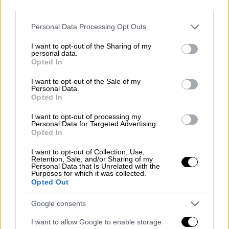
αποφανθεί οι ειδικοί - προκαλεί φρικτό
third parties.
θάνατο λόγω του προφανούς έντονου
Please note that this website/app uses one or more Google
σωματικού πόνου που ασκεί στον
Personal Data Processing Opt Outs
services and may gather and store information including but
μελλοθάνατο.
not limited to your visit or usage behaviour. You may click to
I want to opt-out of the Sharing of my
personal data.
grant or deny consent to Google and its third-party tags to
Στην περίοδο της Τρομοκρατίας, κατά τη
Opted In
use your data for below specified purposes in below Google
Γαλλική Επανάσταση
, περισσότερα από
consent section.
I want to opt-out of the Sale of my
40.000 κεφάλια είχαν πέσει στα καλάθια της
Personal Data.
Opted In
γκιλοτίνας (στα επίσημα αρχεία έχουν
καταγραφεί 16.594 θάνατοι στη γκιλοτίνα).
I want to opt-out of processing my
Personal Data for Targeted Advertising.
Opted In
I want to opt-out of Collection, Use,
Retention, Sale, and/or Sharing of my
Personal Data that Is Unrelated with the
Purposes for which it was collected.
Opted Out
Google consents
I want to allow Google to enable storage