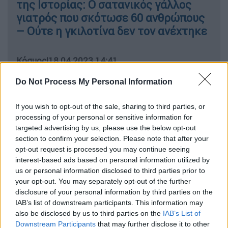
της Ιστορίας: Ο σατανικός γάλλος
γιατρός που σκότωσε 60 ανθρώπους
– Ούτε η γκιλοτίνα δεν τον ανέχτηκε
Κόσμος
|
18.04.2023 14:41
Φρίκη στην Ινδία: Έφτιαξαν τη δική
Do Not Process My Personal Information
τους γκιλοτίνα και αυτοκτόνησαν με
αποκεφαλισμό
If you wish to opt-out of the sale, sharing to third parties, or
processing of your personal or sensitive information for
targeted advertising by us, please use the below opt-out
section to confirm your selection. Please note that after your
Η εκτέλεση στη γκιλοτίνα υιοθετήθηκε από
opt-out request is processed you may continue seeing
interest-based ads based on personal information utilized by
τον
βασιλιά Λουδοβίκο ΙΣΤ’
ως μια
us or personal information disclosed to third parties prior to
ανθρώπινη μορφή εκτέλεσης· ο ίδιος ο
your opt-out. You may separately opt-out of the further
Βασιλιάς δεν άργησε να ανακαλύψει πόσο
disclosure of your personal information by third parties on the
ανθρώπινο ήταν πραγματικά το να σου
IAB’s list of downstream participants. This information may
also be disclosed by us to third parties on the
IAB’s List of
κόβουν το κεφάλι. Η γκιλοτίνα - έχουν
Downstream Participants
that may further disclose it to other