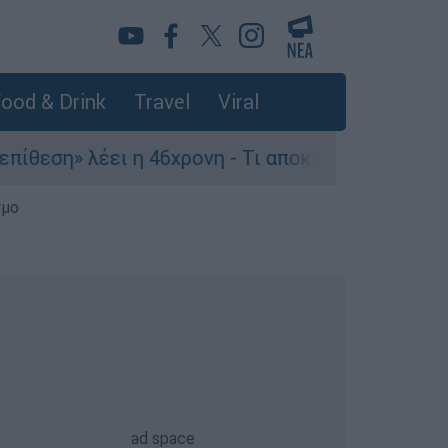
ood & Drink
Travel
Viral
ει η 46χρονη - Τι αποκάλυψε στους αστυνομικούς
σμο