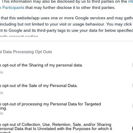
. This information may also be disclosed by us to third parties on the
IA
λλά και μια Νίκον με έγχρωμο φιλμ και
Participants
that may further disclose it to other third parties.
να θερμός παγωμένο τσάι. Η πορεία των
 σταμάτησε πολλές φορές μέσα στη μέρα
 that this website/app uses one or more Google services and may gath
including but not limited to your visit or usage behaviour. You may click 
πευτών.
 to Google and its third-party tags to use your data for below specifi
ogle consent section.
l Data Processing Opt Outs
o opt-out of the Sharing of my personal data.
In
o opt-out of the Sale of my Personal Data.
In
video
to opt-out of processing my Personal Data for Targeted
ing.
In
o opt-out of Collection, Use, Retention, Sale, and/or Sharing
ersonal Data that Is Unrelated with the Purposes for which it
lected.