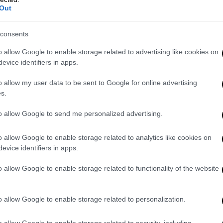
Out
consents
τις 12:50, ο Κάπα φωτογράφιζε μια διμοιρία
o allow Google to enable storage related to advertising like cookies on
evice identifiers in apps.
άρια. Μια ασπρόμαυρη και μια σχεδόν
ευταίες φωτογραφίες που τράβηξε ο Κάπα,
o allow my user data to be sent to Google for online advertising
ριασμένη πλαγιά της τάφρου και
s.
 μια νάρκη των Βιετμίνχ. Η Κόνταξ έμεινε
to allow Google to send me personalized advertising.
λλά η Νίκον τινάχτηκε πολλά μέτρα μακριά
 στη Ντονγκιτόν, πέντε χιλιόμετρα πιο
o allow Google to enable storage related to analytics like cookies on
ς πιστοποίησε το θάνατο του φωτογράφου».
evice identifiers in apps.
ήμερα, 25 Μαΐου του 1954.
o allow Google to enable storage related to functionality of the website
o allow Google to enable storage related to personalization.
o allow Google to enable storage related to security, including