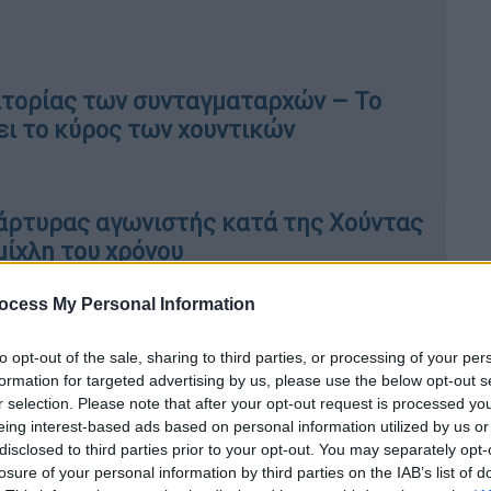
ατορίας των συνταγματαρχών – Το
ει το κύρος των χουντικών
μάρτυρας αγωνιστής κατά της Χούντας
μίχλη του χρόνου
ocess My Personal Information
Κάπα – Η τελική συλλογή – Οι Μεγάλες
to opt-out of the sale, sharing to third parties, or processing of your per
formation for targeted advertising by us, please use the below opt-out s
Καστανιώτη: «Στις 7 το επόμενο πρωί,
r selection. Please note that after your opt-out request is processed y
έξω από το Μόντερν Χοτέλ για να πάρει τον
eing interest-based ads based on personal information utilized by us or
ς. Ανταποκριτή της Scripps-Howard, τον
disclosed to third parties prior to your opt-out. You may separately opt-
 Κάπα είχε εξοπλιστεί, όχι μόνο με μια
losure of your personal information by third parties on the IAB’s list of