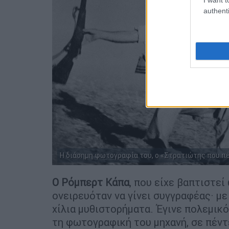
authenti
Η διάσημη φωτογραφία του, ο «Στρατιώτης που πέ
Ο Ρόμπερτ Κάπα
, που είχε βαπτιστεί
ονειρευόταν να γίνει συγγραφέας· μ
χίλια μυθιστορήματα. Έγινε πολεμικ
τη φωτογραφική του μηχανή, σε πέντ