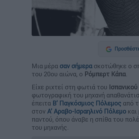
Προσθέστε
Μια μέρα
σαν σήμερα
σκοτώθηκε ο σ
του 20ου αιώνα, ο
Ρόμπερτ Κάπα
.
Είχε ριχτεί στη φωτιά του
Ισπανικού
φωτογραφική του μηχανή απαθανάτισ
έπειτα
Β’ Παγκόσμιος Πόλεμος
από τ
στον
Α’ Αραβο-Ισραηλινό Πόλεμο
και 
παντού, όπου άναβε η σπίθα του πολ
του μηχανής.