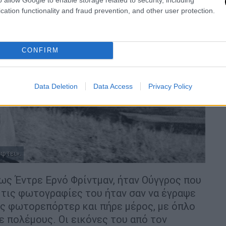
cation functionality and fraud prevention, and other user protection.
CONFIRM
Data Deletion
Data Access
Privacy Policy
φτει».
 ως Έντρε Ερνό Φρίντμαν, ήταν Ούγγρος που
ε τις φωτογραφίες του ήταν σαν να έγραψε
ός φωτορεπόρτερ και πήρε μέρος, με όπλο
ε πολέμους. Οι εικόνες του από τον