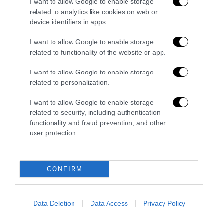
I want to allow Google to enable storage
related to analytics like cookies on web or
device identifiers in apps.
Από εκείνη την ημέρα
καθετί ιταλικό
I want to allow Google to enable storage
προκαλούσε οργή στους χιλιανούς. Και
related to functionality of the website or app.
έφθασε η ώρα της ποδοσφαιρικής
I want to allow Google to enable storage
αναμέτρησης. Ο αγώνας ήταν σαν τεράστια
related to personalization.
πυριτιδαποθήκη γεμάτη εκρηκτικά και...
αναμμένο δαυλό κρατούσε ο Άγγλος
I want to allow Google to enable storage
διαιτητής Κένεθ Άστον. Στο 12ο
related to security, including authentication
functionality and fraud prevention, and other
δευτερόλεπτο έγινε η πρώτη παρατήρηση
user protection.
για φάουλ. Στο 12ο λεπτό ο Ιταλός μέσος
Φερίνι αποβλήθηκε· αρνήθηκε να βγει από
τον αγωνιστικό χώρο και χρειάστηκε να τον
CONFIRM
σύρουν έξω οι αστυνομικοί! Ένας άλλος
Ιταλός, ο Ουμπέρτο Μάσκιο χτυπήθηκε
ανελέητα δεκάδες φορές, έμεινε όμως στον
Data Deletion
Data Access
Privacy Policy
αγωνιστικό χώρο και τελείωσε τον αγώνα με