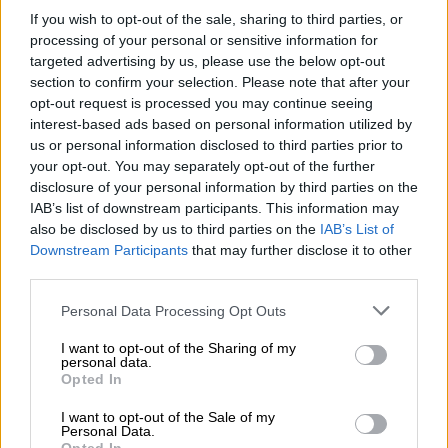
If you wish to opt-out of the sale, sharing to third parties, or
processing of your personal or sensitive information for
targeted advertising by us, please use the below opt-out
video
section to confirm your selection. Please note that after your
opt-out request is processed you may continue seeing
interest-based ads based on personal information utilized by
us or personal information disclosed to third parties prior to
your opt-out. You may separately opt-out of the further
disclosure of your personal information by third parties on the
«Το Σαντιάγο μοιάζει με χωματερή»!
IAB’s list of downstream participants. This information may
also be disclosed by us to third parties on the
IAB’s List of
Οι Ιταλοί είχαν γράψει ότι το Σαντιάγο ήταν
Downstream Participants
that may further disclose it to other
third parties.
μια χωματερή όπου «τα τηλέφωνα δεν
λειτουργούν, τα ταξί είναι τόσο σπάνια όσο
Please note that this website/app uses one or more Google
Personal Data Processing Opt Outs
και οι πιστοί σύζυγοι, οι κάτοικοι είναι
services and may gather and store information including but
not limited to your visit or usage behaviour. You may click to
I want to opt-out of the Sharing of my
επιρρεπείς στον υποσιτισμό, τον
personal data.
grant or deny consent to Google and its third-party tags to
αναλφαβητισμό, τον αλκοολισμό και τη
Opted In
use your data for below specified purposes in below Google
φτώχεια…» και άλλα επικριτικά. Οι
consent section.
I want to opt-out of the Sale of my
εφημερίδες της Χιλής ανταπάντησαν,
Personal Data.