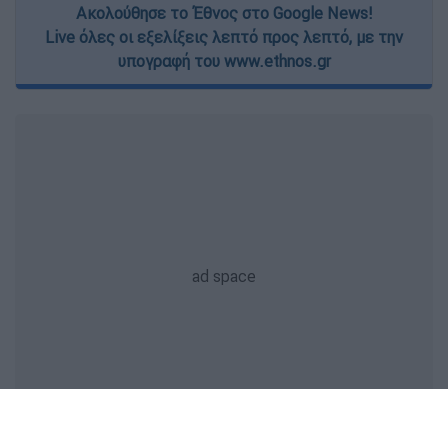
Ακολούθησε το Έθνος στο Google News!
Live όλες οι εξελίξεις λεπτό προς λεπτό, με την
υπογραφή του www.ethnos.gr