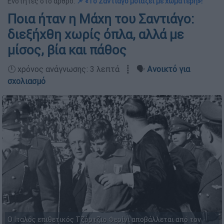
Ενότητες στο άρθρο:
📌 «Το Σαντιάγο μοιάζει με χωματερή»!
Ποια ήταν η Μάχη του Σαντιάγο:
διεξήχθη χωρίς όπλα, αλλά με
μίσος, βία και πάθος
🕛 χρόνος ανάγνωσης: 3 λεπτά ┋ 🗣️
Ανοικτό για
σχολιασμό
Ο Ιταλός επιθετικός Τζόρτζιο Φερίνι αποβάλλεται από τον