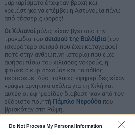
μαρκαρίσματα έπεφταν βροχή και
χρειάστηκε να επέμβει η Αστυνομία πάνω
από τέσσερις φορές!
Οι Χιλιανοί
μόλις είχαν βγει από την
τραγωδία του
σεισμού της Βαλδίβια
(τον
ισχυρότερο σεισμό που έχει καταγραφεί
ποτέ στην ανθρώπινη ιστορία) που είχε
αφήσει πίσω του χιλιάδες νεκρούς, η
φτώχεια κυριαρχούσε και το πάθος
περίσσευε. Δύο ιταλικές εφημερίδες είχαν
γράψει αρνητικά σχόλια για τη Χιλή και
αυτές οι εφημερίδες διαβάστηκαν από τον
εξόριστο ποιητή
Πάμπλο Νερούδα
που
βρισκόταν στη Ρώμη.
Do Not Process My Personal Information