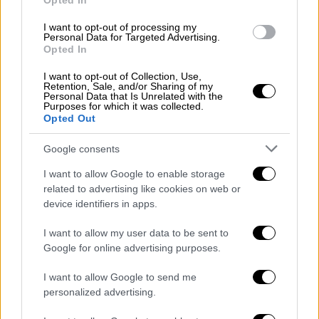
Opted In
περιγράφοντας τους Ιταλούς ως φασίστες,
μαφιόζους, σεξιστές και- επειδή κάποιοι
I want to opt-out of processing my
Personal Data for Targeted Advertising.
από τους παίκτες της Ίντερ είχαν εμπλακεί
Opted In
τότε σε σκάνδαλο ντόπινγκ- τοξικομανείς.
I want to opt-out of Collection, Use,
Ιταλοί δημοσιογράφοι που είχαν ταξιδέψει
Retention, Sale, and/or Sharing of my
Personal Data that Is Unrelated with the
στη Χιλή υποχρεώθηκαν να αναχωρήσουν,
Purposes for which it was collected.
ενώ ένας Αργεντινός, που τον πέρασαν για
Opted Out
Ιταλό σε ένα μπαρ του Σαντιάγο,
Google consents
ξυλοκοπήθηκε και νοσηλεύτηκε στο
νοσοκομείο!
I want to allow Google to enable storage
related to advertising like cookies on web or
device identifiers in apps.
ΔΙΑΒΑΣΤΕ ΕΠΙΣΗΣ
I want to allow my user data to be sent to
Ιστορία
|
02.06.2021 10:34
Google for online advertising purposes.
Σαν σήμερα 2 Ιουνίου: 50 χρόνια πριν
I want to allow Google to send me
ο Παναθηναϊκός αγωνίστηκε στον
personalized advertising.
τελικό του Γουέμπλεϊ με τον Άγιαξ