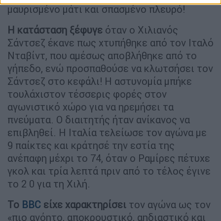
μαυρισμένο μάτι και σπασμένο πλευρό!
Η κατάσταση ξέφυγε
όταν ο Χιλιανός
Σάντσεζ έκανε πως χτυπήθηκε από τον Ιταλό
Νταβίντ, που αμέσως αποβλήθηκε από το
γήπεδο, ενώ προσπαθούσε να κλωτσήσει τον
Σάντσεζ στο κεφάλι! Η αστυνομία μπήκε
τουλάχιστον τέσσερις φορές στον
αγωνιστικό χώρο για να ηρεμήσει τα
πνεύματα. Ο διαιτητής ήταν ανίκανος να
επιβληθεί. Η Ιταλία τελείωσε τον αγώνα με
9 παίκτες και κράτησέ την εστία της
ανέπαφη μέχρι το 74, όταν ο Ραμίρες πέτυχε
γκολ και τρία λεπτά πριν από το τέλος έγινε
το 2 0 για τη Χιλή.
Το
BBC
είχε χαρακτηρίσει
τον αγώνα ως τον
«πιο ανόητο, αποκρουστικό, αηδιαστικό και