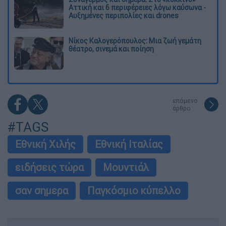
Αττική και 6 περιφέρειες λόγω καύσωνα -
Αυξημένες περιπολίες και drones
Νίκος Καλογερόπουλος: Μια ζωή γεμάτη
θέατρο, σινεμά και ποίηση
επόμενο
άρθρο
#TAGS
Εθνική Χιλής
Εθνική Ιταλίας
ειδήσεις τώρα
Μουντιάλ
σαν σημερα
Παγκόσμιο κύπελλο