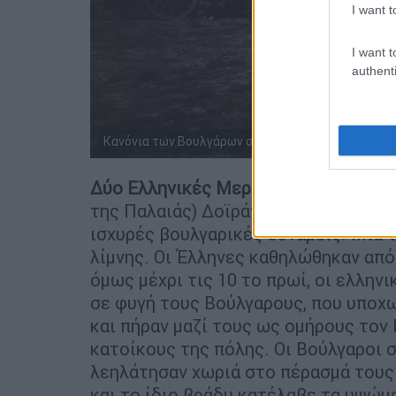
I want t
I want t
authenti
Κανόνια των Βουλγάρων σε ελληνικά χέρια.
Δύο Ελληνικές Μεραρχίες
είχαν επιτ
της Παλαιάς) Δοϊράνης (σήμερα Βόρ
ισχυρές βουλγαρικές δυνάμεις. Μια 
λίμνης. Οι Έλληνες καθηλώθηκαν από
όμως μέχρι τις 10 το πρωί, οι ελλην
σε φυγή τους Βούλγαρους, που υπο
και πήραν μαζί τους ως ομήρους τον
κατοίκους της πόλης. Οι Βούλγαροι 
λεηλάτησαν χωριά στο πέρασμά τους
και το ίδιο βράδυ κατέλαβε τα υψώμ