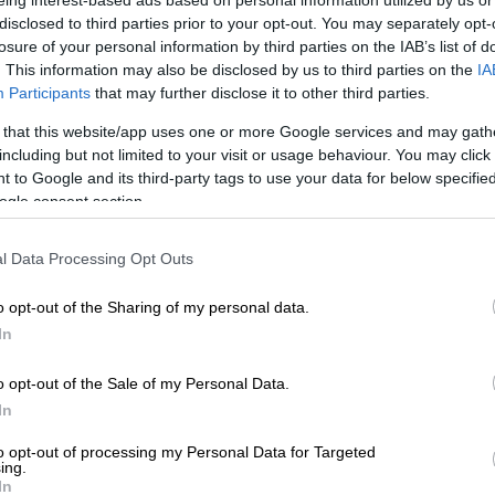
eing interest-based ads based on personal information utilized by us or
αρίσι: Κατέστρεψε δυο μνημεία και
disclosed to third parties prior to your opt-out. You may separately opt-
Άιφελ – Πώς γλύτωσε η Πόλη του
losure of your personal information by third parties on the IAB’s list of
. This information may also be disclosed by us to third parties on the
IA
Participants
that may further disclose it to other third parties.
 that this website/app uses one or more Google services and may gath
including but not limited to your visit or usage behaviour. You may click 
 Σημίτης ήρθε στον κόσμο κι ο
 to Google and its third-party tags to use your data for below specifi
ogle consent section.
l Data Processing Opt Outs
 1913, έπειτα από διαταγή του βασιλιά-
o opt-out of the Sharing of my personal data.
ηνικά στρατεύματα κινήθηκαν προς τη
λίμνη
In
ανεφοδιασμού του βουλγαρικού στρατού, που
o opt-out of the Sale of my Personal Data.
δίκτυο.
In
ϊράνη είχε καταληφθεί αμαχητί από το
to opt-out of processing my Personal Data for Targeted
912.
ing.
In
, το 1913, μετά τη Μάχη του Κιλκίς, ήταν η