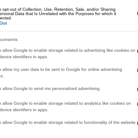
ρους Κερκίνη (Μπέλες), ώστε να
o opt-out of Collection, Use, Retention, Sale, and/or Sharing
ersonal Data that Is Unrelated with the Purposes for which it
ριοχής.
lected.
Out
λγαρική Μεραρχία κατέλαβε την προς τα
πό να καλύψει την υποχώρηση του
consents
ληνικού στρατού εξαπέλυσε επίθεση
o allow Google to enable storage related to advertising like cookies on
η μάχη κατόρθωσε να την απωθήσει από τα
evice identifiers in apps.
ει σε φυγή προς την κατεύθυνση της
o allow my user data to be sent to Google for online advertising
s.
to allow Google to send me personalized advertising.
o allow Google to enable storage related to analytics like cookies on
evice identifiers in apps.
o allow Google to enable storage related to functionality of the website