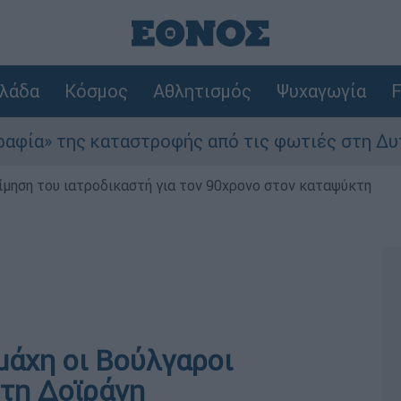
λάδα
Κόσμος
Αθλητισμός
Ψυχαγωγία
F
καταστροφής από τις φωτιές στη Δυτική Αττική 
μηση του ιατροδικαστή για τον 90χρονο στον καταψύκτη
μάχη οι Βούλγαροι
 τη Δοϊράνη