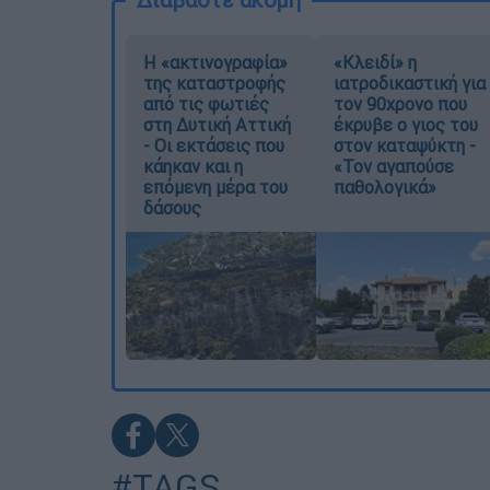
Η «ακτινογραφία»
«Κλειδί» η
της καταστροφής
ιατροδικαστική για
από τις φωτιές
τον 90χρονο που
στη Δυτική Αττική
έκρυβε ο γιος του
- Οι εκτάσεις που
στον καταψύκτη -
κάηκαν και η
«Τον αγαπούσε
επόμενη μέρα του
παθολογικά»
δάσους
#TAGS