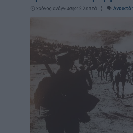
🕛 χρόνος ανάγνωσης: 2 λεπτά ┋ 🗣️
Ανοικτό 