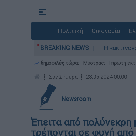
Πολιτική
Οικονομία
Ελ
ν τρία αεροσκάφη
BREAKING NEWS:
Η «ακτινογραφία» της 
δημοφιλές τώρα:
Μυστράς: Η πρώτη εκτί
┋
Σαν Σήμερα
┋
23.06.2024 00:00
Newsroom
Έπειτα από πολύνεκρη 
τρέπονται σε φυγή από