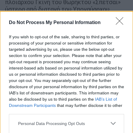
πλοιάρχου Γκίνη του θωρηκτού «Σπέτσαι»
ύστερα από διαταγή του Υποναύαρχου,
Παύλου Κουντουριώτη.
Do Not Process My Personal Information
If you wish to opt-out of the sale, sharing to third parties, or
processing of your personal or sensitive information for
targeted advertising by us, please use the below opt-out
section to confirm your selection. Please note that after your
opt-out request is processed you may continue seeing
interest-based ads based on personal information utilized by
us or personal information disclosed to third parties prior to
your opt-out. You may separately opt-out of the further
disclosure of your personal information by third parties on the
IAB’s list of downstream participants. This information may
also be disclosed by us to third parties on the
IAB’s List of
Downstream Participants
that may further disclose it to other
third parties.
Please note that this website/app uses one or more Google
Personal Data Processing Opt Outs
Ιστορία
|
06.12.2023 17:44
services and may gather and store information including but