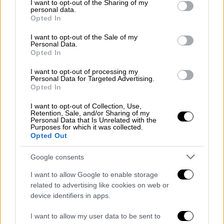
Ο Γκαριμπάλντι στην Πανεπιστημίου: Το
not limited to your visit or usage behaviour. You may click to
I want to opt-out of the Sharing of my
personal data.
τάγμα των κόκκινων πουκαμίσων που
grant or deny consent to Google and its third-party tags to
Opted In
use your data for below specified purposes in below Google
ξεκίνησε από τα Εξάρχεια κατά των
consent section.
I want to opt-out of the Sale of my
Τούρκων και ενέπνευσε τον Μαβίλη
Personal Data.
Opted In
Ο Ριτσιότι Γκαριμπάλντι γιος του Τζιουζέπε
πολέμησε δύο φορές στο πλευρό των
I want to opt-out of processing my
Personal Data for Targeted Advertising.
Ελλήνων στις μάχες κατά των Τούρκων το
Opted In
1897 στο Δομοκό και το 1912 στο Δρίσκο.
I want to opt-out of Collection, Use,
Retention, Sale, and/or Sharing of my
Personal Data that Is Unrelated with the
Purposes for which it was collected.
Opted Out
Google consents
I want to allow Google to enable storage
related to advertising like cookies on web or
device identifiers in apps.
I want to allow my user data to be sent to