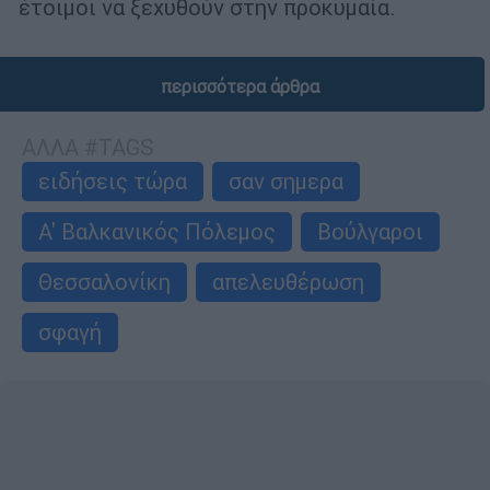
έτοιμοι να ξεχυθούν στην προκυμαία.
περισσότερα άρθρα
ΑΛΛΑ #TAGS
ειδήσεις τώρα
σαν σημερα
Α' Βαλκανικός Πόλεμος
Βούλγαροι
Θεσσαλονίκη
απελευθέρωση
σφαγή