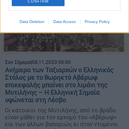
CONFIRM
Data Deletion
Data Access
Privacy Policy
Σαν Σήμερα
|
08.11.2023 00:00
Ανήμερα των Ταξιαρχών ο Ελληνικός
Στόλος με το θωρηκτό Αβέρωφ
επικεφαλής μπαίνει στο λιμάνι της
Μυτιλήνης – Η Ελληνική Σημαία
υψώνεται στη Λέσβο
Οι κάτοικοι της Μυτιλήνης, από το βράδυ
είχαν μάθει για τον ερχομό του «Αβέρωφ»
και των άλλων βαποριών, κι ήταν ντυμένοι