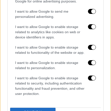
Google for online advertising purposes.
I want to allow Google to send me
personalized advertising.
Σαν Σήμερα
|
28.11.2023 00:00
I want to allow Google to enable storage
related to analytics like cookies on web or
Λορέντζος Μαβίλης: Πώς ένας ποιητής
device identifiers in apps.
έπεσε νεκρός από σφαίρες στον Α'
Βαλκανικό Πόλεμο
I want to allow Google to enable storage
related to functionality of the website or app.
«Καλότυχοι οι νεκροί που λησμονάνε την
πίκρα της ζωής» έγραψε ο Μαβίλης και
I want to allow Google to enable storage
καλότυχος ο ίδιος που δεν χάθηκε μέσα στη
related to personalization.
θύελλα του χρόνου…
I want to allow Google to enable storage
related to security, including authentication
functionality and fraud prevention, and other
user protection.