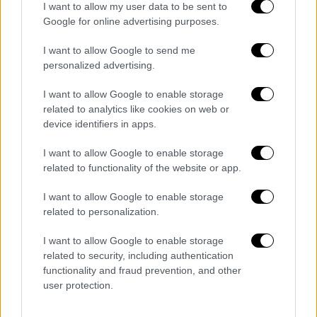
I want to allow my user data to be sent to
Google for online advertising purposes.
Κατά τη διάρκεια
της αναγνωριστικής
αποστολής, το ελληνικό αεροσκάφος
I want to allow Google to send me
personalized advertising.
δεχόταν τα πυρά των τουρκικών
πυροβολείων, αλλά και σφαίρες από τα
I want to allow Google to enable storage
ατομικά όπλα των Τούρκων στρατιωτών,
related to analytics like cookies on web or
που, όμως, δεν κατάφεραν να το πλήξουν.
device identifiers in apps.
Αμέσως μετά την αναγνώριση, ο Μωραϊτίνης
I want to allow Google to enable storage
έριξε τέσσερις αυτοσχέδιες βόμβες που
related to functionality of the website or app.
προκάλεσαν επιφανειακές ζημιές στον
προβλήτα, καθώς και σε τουρκικά σκάφη.
I want to allow Google to enable storage
related to personalization.
Στην επιστροφή κατευθύνθηκαν με το
αεροσκάφος προς τη Λήμνο, αλλά
I want to allow Google to enable storage
νοτιοδυτικά της Ίμβρου, λόγω μηχανικής
related to security, including authentication
βλάβης, υποχρεώθηκαν σε αναγκαστική
functionality and fraud prevention, and other
user protection.
προσθαλάσσωση. Στην περιοχή έσπευσε το
αντιτορπιλικό «Βέλος» που ρυμούλκησε το