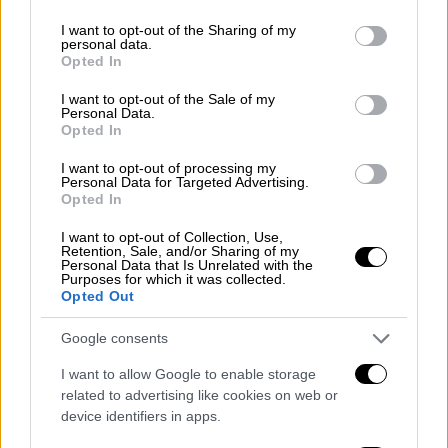
προβλεφθεί να υπάρχει και παρατηρητής από
services and may gather and store information including but
το Ναυτικό, προκειμένου να έχει τη
not limited to your visit or usage behaviour. You may click to
I want to opt-out of the Sharing of my
personal data.
grant or deny consent to Google and its third-party tags to
δυνατότητα να αναγνωρίσει τα πλοία του
Opted In
use your data for below specified purposes in below Google
εχθρική στόλου: τη θέση αυτή ανέλαβε ο
consent section.
I want to opt-out of the Sale of my
Αριστείδης Μωραϊτίνης.
Personal Data.
Opted In
Από ύψος 1.200 μ. ο Μωραϊτίνης αναγνώρισε
μεγάλο μέρος του εχθρικού στόλου: το
I want to opt-out of processing my
Personal Data for Targeted Advertising.
θωρηκτό «Χαϊρεδίν Μπαρμπαρόσσα», τρία
Opted In
τορπιλοβόλα και επτά αντιτορπιλικά.
I want to opt-out of Collection, Use,
Retention, Sale, and/or Sharing of my
Personal Data that Is Unrelated with the
ΔΙΑΒΑΣΤΕ ΕΠΙΣΗΣ
Purposes for which it was collected.
Opted Out
Σαν Σήμερα
|
05.02.2025 00:00
Google consents
Πώς οι ΗΠΑ έχασαν μια πυρηνική
βόμβα σαν να ήταν παιχνίδι κι ακόμα
I want to allow Google to enable storage
την ψάχνουν
related to advertising like cookies on web or
device identifiers in apps.