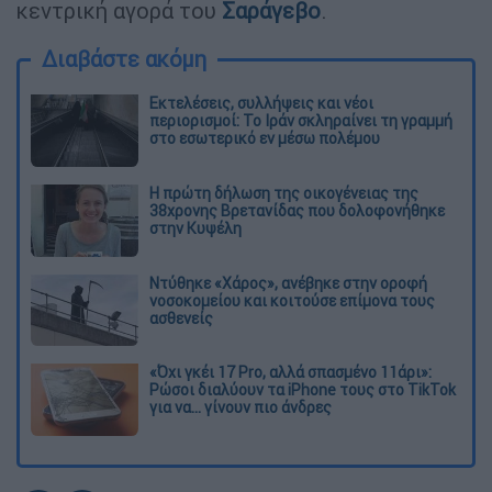
κεντρική αγορά του
Σαράγεβο
.
Διαβάστε ακόμη
Εκτελέσεις, συλλήψεις και νέοι
περιορισμοί: Το Ιράν σκληραίνει τη γραμμή
στο εσωτερικό εν μέσω πολέμου
Η πρώτη δήλωση της οικογένειας της
38χρονης Βρετανίδας που δολοφονήθηκε
στην Κυψέλη
Ντύθηκε «Χάρος», ανέβηκε στην οροφή
νοσοκομείου και κοιτούσε επίμονα τους
ασθενείς
«Όχι γκέι 17 Pro, αλλά σπασμένο 11άρι»:
Ρώσοι διαλύουν τα iPhone τους στο TikTok
για να... γίνουν πιο άνδρες