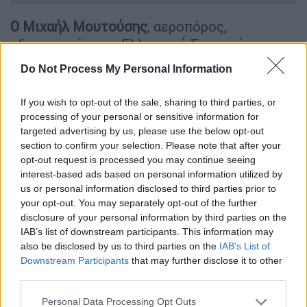
Ο Μιχαήλ Μουτούσης
, αεροπόρος,
αξιωματικός του Ελληνικού Στρατού και
μετέπειτα της Αεροπορίας και ο Αριστείδης
Do Not Process My Personal Information
Μωραϊτίνης, αξιωματικός του Πολεμικού
Ναυτικού και από τους πρωτοπόρους της
If you wish to opt-out of the sale, sharing to third parties, or
ελληνικής αεροπορίας, μετά την Ναυμαχία
processing of your personal or sensitive information for
της Έλλης στο πλαίσιο του Α’ Βαλκανικού
targeted advertising by us, please use the below opt-out
section to confirm your selection. Please note that after your
Πολέμου, βρισκόταν στον Μούδρο της
opt-out request is processed you may continue seeing
Λήμνου. Για τον λόγο αποφυγής
interest-based ads based on personal information utilized by
αιφνιδιασμού, θεωρήθηκε σημαντικό να
us or personal information disclosed to third parties prior to
συλλεχθούν πληροφορίες για τη θέση και
your opt-out. You may separately opt-out of the further
disclosure of your personal information by third parties on the
την κατάσταση του στόλου των Τούρκων·
IAB’s list of downstream participants. This information may
διατάχθηκε αναγνωριστική αποστολή με
also be disclosed by us to third parties on the
IAB’s List of
υδροπλάνο τύπου Maurice Farman MF.7.
Downstream Participants
that may further disclose it to other
Χειριστής του υδροπλάνου ήταν ο Μιχαήλ
third parties.
Μουτούσης, ενώ στην αποστολή είχε
Please note that this website/app uses one or more Google
Personal Data Processing Opt Outs