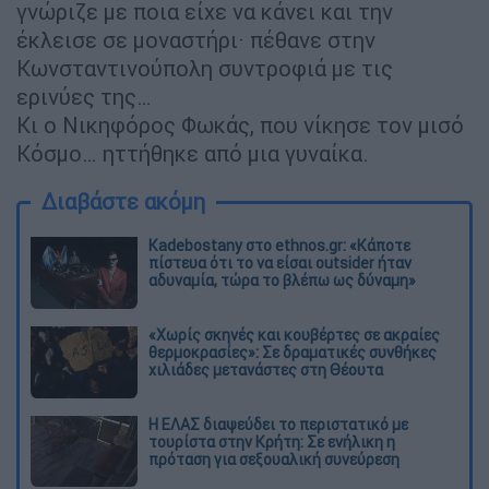
γνώριζε με ποια είχε να κάνει και την
έκλεισε σε μοναστήρι· πέθανε στην
Κωνσταντινούπολη συντροφιά με τις
ερινύες της…
Κι ο Νικηφόρος Φωκάς, που νίκησε τον μισό
Κόσμο… ηττήθηκε από μια γυναίκα.
Διαβάστε ακόμη
Kadebostany στο ethnos.gr: «Κάποτε
πίστευα ότι το να είσαι outsider ήταν
αδυναμία, τώρα το βλέπω ως δύναμη»
«Χωρίς σκηνές και κουβέρτες σε ακραίες
θερμοκρασίες»: Σε δραματικές συνθήκες
χιλιάδες μετανάστες στη Θέουτα
Η ΕΛΑΣ διαψεύδει το περιστατικό με
τουρίστα στην Κρήτη: Σε ενήλικη η
πρόταση για σεξουαλική συνεύρεση