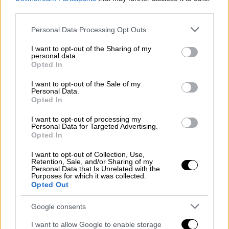
Κουρκούα τον λεγόμενο Τσιμισκή,
third parties.
Δομέστικο της Ανατολής και παράγγειλε
στις Αρχές της Βασιλεύουσας να τον
Please note that this website/app uses one or more Google
Personal Data Processing Opt Outs
services and may gather and store information including but
υποδεχτούν ως Συναυτοκράτορα.
not limited to your visit or usage behaviour. You may click to
I want to opt-out of the Sharing of my
Και οι μάχες και οι κατακτήσεις
personal data.
grant or deny consent to Google and its third-party tags to
Opted In
συνεχίστηκαν. Οι στρατιώτες πολεμούσαν, ο
use your data for below specified purposes in below Google
Νικηφόρος Φωκάς νικούσε, αλλά η δυσφορία
consent section.
I want to opt-out of the Sale of my
Personal Data.
του στρατεύματος για τις αδιάκοπες
Opted In
εκστρατείες έφεραν τα πάνω κάτω…
κυριολεκτικά.
I want to opt-out of processing my
Personal Data for Targeted Advertising.
Opted In
I want to opt-out of Collection, Use,
Retention, Sale, and/or Sharing of my
Personal Data that Is Unrelated with the
Purposes for which it was collected.
Opted Out
Google consents
I want to allow Google to enable storage