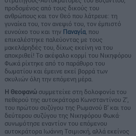
στρατηγούς-Αυτοκράτορες του Βυζαντίου,
προδομένος από τους δικούς του
ανθρώπους και τον Θεό που λάτρευε: τη
γυναίκα του, τον ανεψιό του, τον έμπιστό
ευνούχο του και την
Παναγία
, που
επικαλέστηκε παλεύοντας με τους
μακελάρηδές του, δίχως εκείνη να του
αποκριθεί! Το ακέφαλο κορμί του Νικηφόρου
Φωκά ρίχτηκε από το παράθυρο του
δωματίου και έμεινε εκεί βορρά των
σκυλιών όλη την επόμενη μέρα.
Η Θεοφανώ
συμμετείχε στη δολοφονία του
πεθερού της αυτοκράτορα Κωνσταντίνου Ζ’,
του πρώτου συζύγου της Ρωμανού Β’ και του
δεύτερου συζύγου της Νικηφόρου Φωκά·
συνωμότησε εναντίον του επόμενου
αυτοκράτορα Ιωάννη Τσιμισκή, αλλά εκείνος