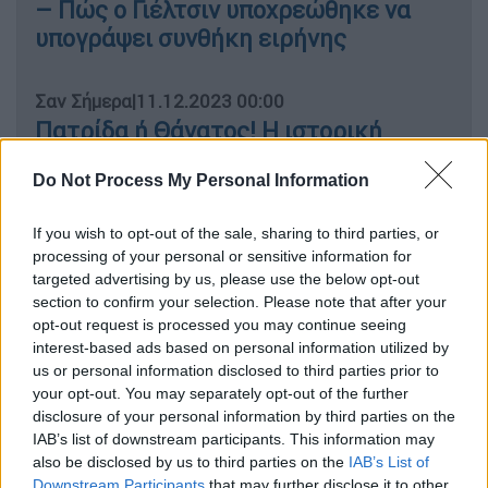
– Πώς ο Γιέλτσιν υποχρεώθηκε να
υπογράψει συνθήκη ειρήνης
Σαν Σήμερα
|
11.12.2023 00:00
Πατρίδα ή Θάνατος! Η ιστορική
ομιλία του Τσε Γκεβάρα στη Γενική
Do Not Process My Personal Information
Συνέλευση του Οργανισμού
Ηνωμένων Εθνών στη Νέα Υόρκη
If you wish to opt-out of the sale, sharing to third parties, or
processing of your personal or sensitive information for
targeted advertising by us, please use the below opt-out
section to confirm your selection. Please note that after your
Μετά τη στέψη του
, ο Νικηφόρος Φωκάς
opt-out request is processed you may continue seeing
νυμφεύθηκε την τεθλιμμένη χήρα Θεοφανώ
interest-based ads based on personal information utilized by
us or personal information disclosed to third parties prior to
του Ρωμανού Β’ και έπλευσε στον Βόσπορο
your opt-out. You may separately opt-out of the further
για να προστατεύσει τα Στενά από τους
disclosure of your personal information by third parties on the
εχθρούς της Αυτοκρατορίας· και τότε
IAB’s list of downstream participants. This information may
διόρισε τον έμπιστό ανεψιό του, τον Ιωάννη
also be disclosed by us to third parties on the
IAB’s List of
Downstream Participants
that may further disclose it to other