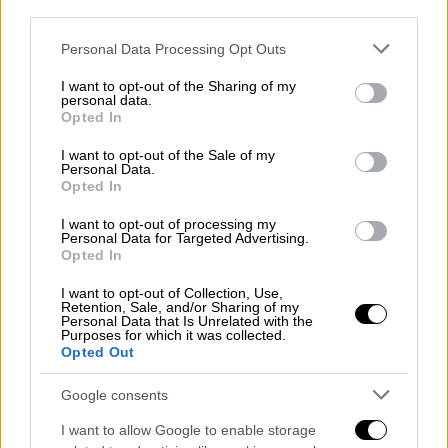
αρνήθηκαν να τραβήξουν τη σκάλα
third parties.
επιβίβασης στην προσπάθειά τους να
Please note that this website/app uses one or more Google
Personal Data Processing Opt Outs
εμποδίσουν την απογείωση του αεροπλάνου
services and may gather and store information including but
και οι αεροπειρατές τράβηξαν τα κλείστρα
not limited to your visit or usage behaviour. You may click to
I want to opt-out of the Sharing of my
personal data.
των όπλων τους και άρχισαν να σκοτώνουν.
grant or deny consent to Google and its third-party tags to
Opted In
Ο αρχηγός των αεροπειρατών, ο διαβόητος
use your data for below specified purposes in below Google
consent section.
δολοφόνος Αμπντούλ Γιάχια, ήταν ένας
I want to opt-out of the Sale of my
Personal Data.
αδίστακτος φανατικός ισλαμιστής έχοντας
Opted In
πλάι του έναν επίσης τρομακτικό άνδρα
I want to opt-out of processing my
κάποιον Λόφτι.
Personal Data for Targeted Advertising.
Opted In
Ο Τρελός και ο Φονιάς...
I want to opt-out of Collection, Use,
Retention, Sale, and/or Sharing of my
Personal Data that Is Unrelated with the
Όταν κάποτε όλα είχαν τελειώσει, οι
Purposes for which it was collected.
Opted Out
επιβάτες μιλούσαν για αυτόν αποκαλώντας
τον ο Τρελός, λόγω της βίαιης και
Google consents
απρόβλεπτης συμπεριφοράς του. Ένας
I want to allow Google to enable storage
ακόμη αεροπειρατής έμεινε γνωστός ως