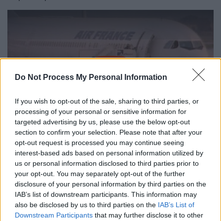
video
Do Not Process My Personal Information
If you wish to opt-out of the sale, sharing to third parties, or
processing of your personal or sensitive information for
targeted advertising by us, please use the below opt-out
Οι αεροπειρατές, μάλιστα, αποκάλυψαν ότι
section to confirm your selection. Please note that after your
δεν ζητούσαν τίποτα: ούτε πολιτικά
opt-out request is processed you may continue seeing
interest-based ads based on personal information utilized by
αιτήματα ούτε την απελευθέρωση
us or personal information disclosed to third parties prior to
κρατουμένων συντρόφων τους, και κυρίως
your opt-out. You may separately opt-out of the further
ουδεμία διαπραγμάτευση για τους ομήρους·
disclosure of your personal information by third parties on the
σκοπός τους ήταν να οδηγήσουν το
IAB’s list of downstream participants. This information may
also be disclosed by us to third parties on the
IAB’s List of
αεροπλάνο στο Παρίσι. Οι αλγερινές αρχές
Downstream Participants
that may further disclose it to other