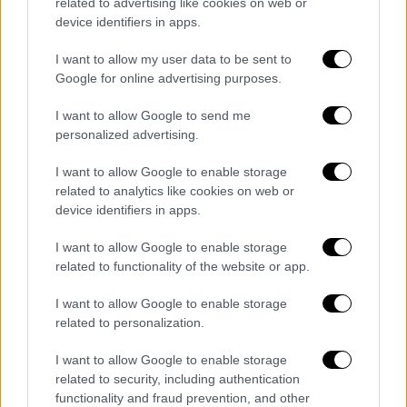
related to advertising like cookies on web or
ο Φονιάς επειδή ήταν αυτός που εκτελούσε
device identifiers in apps.
τους ομήρους. Οι τρομοκράτες
δολοφόνησαν τρεις επιβάτες.
I want to allow my user data to be sent to
Google for online advertising purposes.
Και καθώς η νύχτα άπλωνε
το σκοτάδι της, η
I want to allow Google to send me
κατάσταση γινόταν όλο και πιο τεταμένη.
personalized advertising.
Νωρίς το επόμενο πρωί, ανήμερα τα
Χριστούγεννα, ο Γάλλος υπουργός
I want to allow Google to enable storage
Εσωτερικών έλαβε μία τρομακτική είδηση:
related to analytics like cookies on web or
device identifiers in apps.
μυστικός πράκτορας τον πληροφορούσε ότι
οι τρομοκράτες σκόπευαν να ρίξουν το
I want to allow Google to enable storage
αεροπλάνο στον
Πύργο του Άιφελ
!
related to functionality of the website or app.
Όταν έπεσε νεκρός
και ο τρίτος επιβάτης
I want to allow Google to enable storage
από τις σφαίρες των τρομοκρατών οι
related to personalization.
Αλγερινοί υποχρεώθηκαν να επιτρέψουν την
I want to allow Google to enable storage
απογείωση του αεροσκάφους. το αεροπλάνο
related to security, including authentication
προσγειώθηκε εκείνο το απόγευμα
functionality and fraud prevention, and other