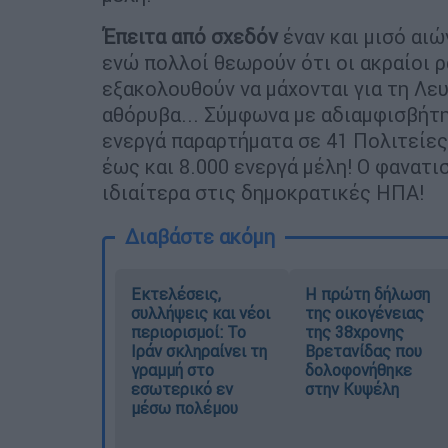
Έπειτα από σχεδόν
έναν και μισό αι
ενώ πολλοί θεωρούν ότι οι ακραίοι ρ
εξακολουθούν να μάχονται για τη Λε
αθόρυβα... Σύμφωνα με αδιαμφισβήτ
ενεργά παραρτήματα σε 41 Πολιτείες 
έως και 8.000 ενεργά μέλη! Ο φανατι
ιδιαίτερα στις δημοκρατικές ΗΠΑ!
Διαβάστε ακόμη
Εκτελέσεις,
Η πρώτη δήλωση
συλλήψεις και νέοι
της οικογένειας
περιορισμοί: Το
της 38χρονης
Ιράν σκληραίνει τη
Βρετανίδας που
γραμμή στο
δολοφονήθηκε
εσωτερικό εν
στην Κυψέλη
μέσω πολέμου