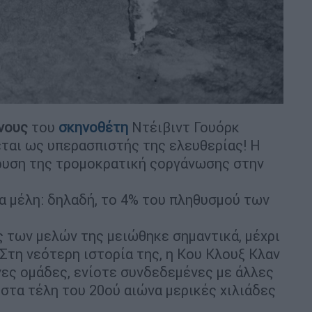
νους
του
σκηνοθέτη
Ντέιβιντ Γουόρκ
εται ως υπερασπιστής της ελευθερίας! Η
δρυση της τρομοκρατική ςοργάνωσης στην
α μέλη: δηλαδή, το 4% του πληθυσμού των
ς των μελών της μειώθηκε σημαντικά, μέχρι
Στη νεότερη ιστορία της, η Κου Κλουξ Κλαν
ες ομάδες, ενίοτε συνδεδεμένες με άλλες
στα τέλη του 20ού αιώνα μερικές χιλιάδες