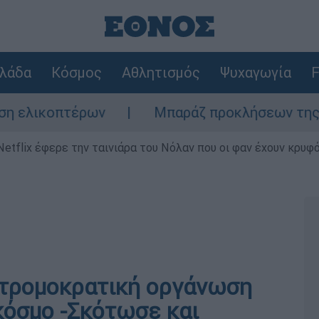
λάδα
Κόσμος
Αθλητισμός
Ψυχαγωγία
F
έρων
Μπαράζ προκλήσεων της Άγκυρας στο
Netflix έφερε την ταινιάρα του Νόλαν που οι φαν έχουν κρυφό
 τρομοκρατική οργάνωση
κόσμο -Σκότωσε και