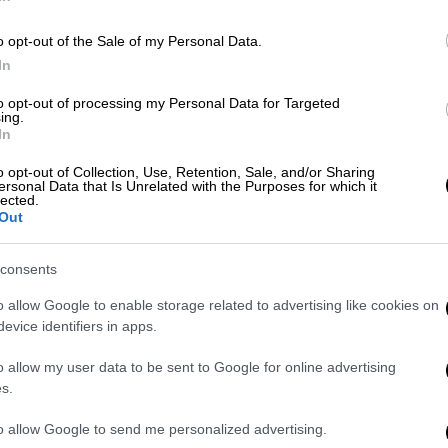
 «γονάτισαν» οι τρομοκράτες με τα
o opt-out of the Sale of my Personal Data.
In
to opt-out of processing my Personal Data for Targeted
ing.
χές ανάμεσα σε λευκούς πολίτες και
In
ις του Τενεσί, οι λευκοί προκάλεσαν
o opt-out of Collection, Use, Retention, Sale, and/or Sharing
ης πόλης με τη συνδρομή λευκών
ersonal Data that Is Unrelated with the Purposes for which it
lected.
ς πυρπολήθηκαν, 46 άνθρωποι σκοτώθηκαν
Out
νες αργότερα, λευκοί ρατσιστές επιτέθηκαν
ά δικαιώματα των μαύρων. Δολοφονήθηκαν
consents
 λευκοί που είχαν σπεύσει να
o allow Google to enable storage related to advertising like cookies on
evice identifiers in apps.
 ως Η Αόρατη Αυτοκρατορία του Νότου και
έλη. Ομάδες έκαναν επιθέσεις σε μαύρους
o allow my user data to be sent to Google for online advertising
ίτια και σχολεία, σκοτώνοντας και
s.
μοκρατικών.
to allow Google to send me personalized advertising.