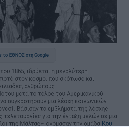
 το ΕΘΝΟΣ στη Google
 του 1865, ιδρύεται η μεγαλύτερη
ποτέ στον κόσμο, που σκότωσε και
χιλιάδες, ανθρώπους
ότου μετά το τέλος του Αμερικανικού
να συγκροτήσουν μια λέσχη κοινωνικών
νεσί. Βάσισαν τα εμβλήματα της λέσχης
ς τελετουργίες για την ένταξη μελών σε μια
ιοι της Μάλτας»· ονόμασαν την ομάδα
Κου