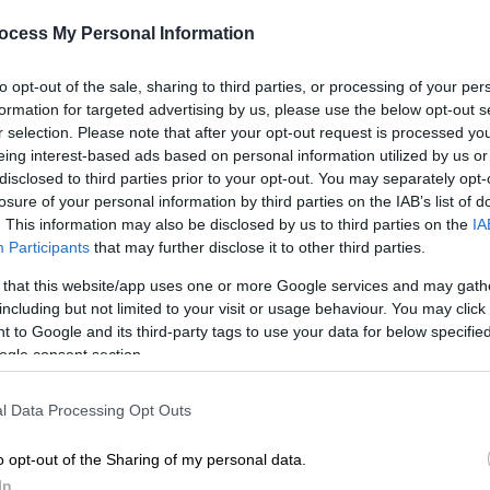
ocess My Personal Information
ς και η βία της Κλαν σημάδεψαν τη ζωή των
ης ύπαρξής της, τα μέλη της Κου Κλουξ Κλαν
to opt-out of the sale, sharing to third parties, or processing of your per
ν, διαπράττοντας
τρομοκρατικές ενέργειες
,
formation for targeted advertising by us, please use the below opt-out s
r selection. Please note that after your opt-out request is processed y
δα και τρομοκρατώντας τους Αμερικανούς
eing interest-based ads based on personal information utilized by us or
ρατικά εκλογικά τους δικαιώματα.
disclosed to third parties prior to your opt-out. You may separately opt-
κανοί έχουν αγωνιστεί ενάντια στην
losure of your personal information by third parties on the IAB’s list of
 δικαστήρια.
. This information may also be disclosed by us to third parties on the
IA
Participants
that may further disclose it to other third parties.
ν προήλθε από την ελληνική λέξη κύκλος. Η
 that this website/app uses one or more Google services and may gath
ι δύο φορές την Κλαν, μία στα τέλη του
including but not limited to your visit or usage behaviour. You may click 
ού. Ωστόσο, και τις δύο φορές η Κλαν έχει
 to Google and its third-party tags to use your data for below specifi
ogle consent section.
l Data Processing Opt Outs
o opt-out of the Sharing of my personal data.
In