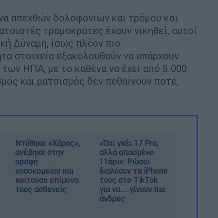
ώνα απεχθών δολοφονιών και τρόμου και
ατσιστές τρομοκράτες έχουν νικηθεί, αυτοί
υκή Δύναμη, ίσως πλέον πιο
ητα στοιχεία εξακολουθούν να υπάρχουν
των ΗΠΑ, με το καθένα να έχει από 5.000
σμός και ρατσισμός δεν πεθαίνουν ποτέ,
Ντύθηκε «Χάρος»,
«Όχι γκέι 17 Pro,
ανέβηκε στην
αλλά σπασμένο
οροφή
11άρι»: Ρώσοι
νοσοκομείου και
διαλύουν τα iPhone
κοιτούσε επίμονα
τους στο TikTok
τους ασθενείς
για να... γίνουν πιο
άνδρες