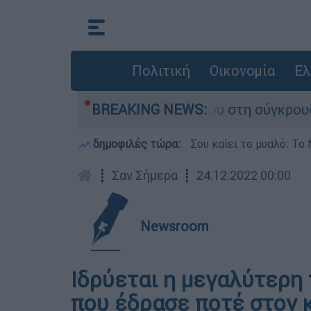
Πολιτική
Οικονομία
Ελ
γο που έχασε τη ζωή του στη σύγκρουση ελικοπτ
BREAKING NEWS:
δημοφιλές τώρα:
Σου καίει το μυαλό: Το 
┋
Σαν Σήμερα
┋
24.12.2022 00:00
Newsroom
Ιδρύεται η μεγαλύτερη
που έδρασε ποτέ στον 