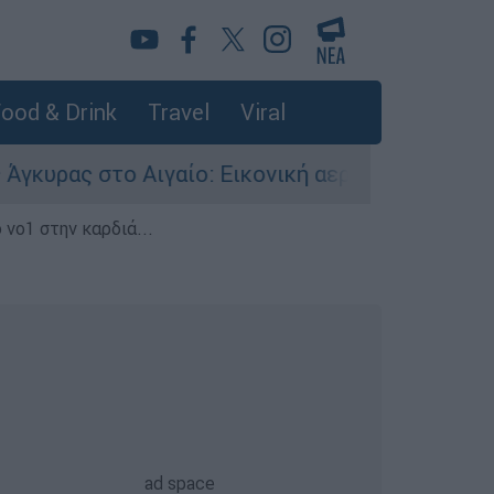
ood & Drink
Travel
Viral
 Αιγαίο: Εικονική αερομαχία ανάμεσα σε ελληνι
 νο1 στην καρδιά...