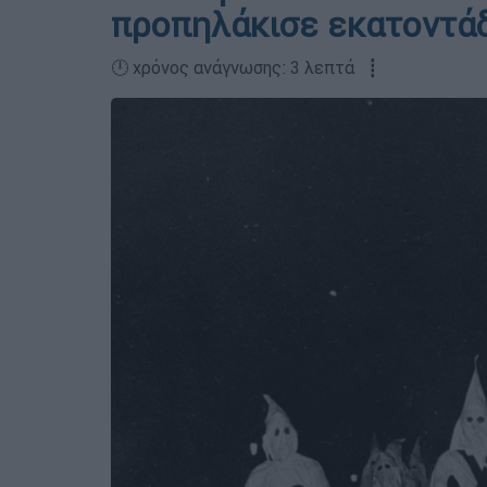
προπηλάκισε εκατοντά
🕛 χρόνος ανάγνωσης: 3 λεπτά ┋