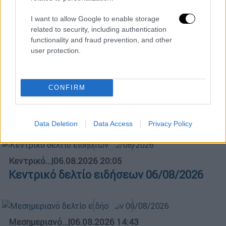
I want to allow Google to enable storage
related to security, including authentication
functionality and fraud prevention, and other
user protection.
POPULAR VIDEOS
CONFIRM
Ώρα Ελλάδος...
|
07.08.2026 09:59
Ώρα Ελλάδος 07/08/2026
Data Deletion
Data Access
Privacy Policy
Κεντρικό...
|
06.08.2026 20:05
Κεντρικό δελτίο ειδήσεων 06/08/2026
Μεσημεριανό...
|
06.08.2026 14:43