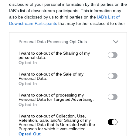
disclosure of your personal information by third parties on the
IAB’s list of downstream participants. This information may
also be disclosed by us to third parties on the
IAB’s List of
Downstream Participants
that may further disclose it to other
third parties.
Please note that this website/app uses one or more Google
Personal Data Processing Opt Outs
services and may gather and store information including but
not limited to your visit or usage behaviour. You may click to
I want to opt-out of the Sharing of my
personal data.
grant or deny consent to Google and its third-party tags to
Opted In
use your data for below specified purposes in below Google
consent section.
I want to opt-out of the Sale of my
Personal Data.
Opted In
Κόσμος
|
18.01.2019 10:53
I want to opt-out of processing my
Η Κου Κλουξ Κλαν αναβιώνει στη
Personal Data for Targeted Advertising.
Opted In
Γερμανία του 21ου αιώνα
Μια ομάδα βγαλμένη από τις πιο μαύρες
I want to opt-out of Collection, Use,
Retention, Sale, and/or Sharing of my
σελίδες της ανθρώπινης ιστορίας βρίσκεται
Personal Data that Is Unrelated with the
Purposes for which it was collected.
και πάλι στο επίκεντρο για όλους τους
Opted Out