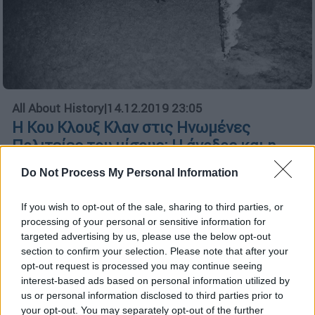
All About History
|
14.12.2019 23:05
H Κου Κλουξ Kλαν στις Ηνωμένες
Πολιτείες του μίσους: Η άνοδος και η
πτώση
Do Not Process My Personal Information
Πώς πολίτες, πολιτικοί και ακτιβιστές
διέλυσαν την Κου Κλουξ Κλαν και οδήγησαν
If you wish to opt-out of the sale, sharing to third parties, or
στη δικαιοσύνη τους τρομοκράτες με τα
processing of your personal or sensitive information for
targeted advertising by us, please use the below opt-out
λευκά σεντόνια
section to confirm your selection. Please note that after your
opt-out request is processed you may continue seeing
interest-based ads based on personal information utilized by
us or personal information disclosed to third parties prior to
your opt-out. You may separately opt-out of the further