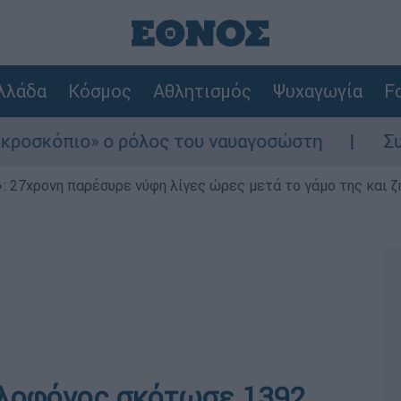
λλάδα
Κόσμος
Αθλητισμός
Ψυχαγωγία
Fo
 ρόλος του ναυαγοσώστη
Συναγερμός στην 
 27χρονη παρέσυρε νύφη λίγες ώρες μετά το γάμο της και ζη
ολοφόνος σκότωσε 1392