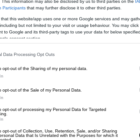
τις συστάσεις των Αρχών να εγκαταλείψουν
. This information may also be disclosed by us to third parties on the
IA
Participants
that may further disclose it to other third parties.
πώλειες ζωών οφείλονταν σε πλημμύρες που
ημμυρικών τειχών, κάτι που χρεώθηκε
 that this website/app uses one or more Google services and may gath
 40 χρόνια. Μετά το χτύπημα στους
including but not limited to your visit or usage behaviour. You may click 
 to Google and its third-party tags to use your data for below specifi
2.996 ανθρώπινων ζωών, η κυβέρνηση
ogle consent section.
μα τεσσάρων χρόνων, 1392 θανάτους, αυτή
όμενο.
l Data Processing Opt Outs
o opt-out of the Sharing of my personal data.
In
o opt-out of the Sale of my Personal Data.
In
to opt-out of processing my Personal Data for Targeted
ing.
In
video
o opt-out of Collection, Use, Retention, Sale, and/or Sharing
ersonal Data that Is Unrelated with the Purposes for which it
lected.