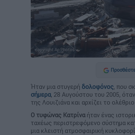
copyright Ap Photos
Προσθέστε
Ήταν μια στυγερή
δολοφόνος
, που 
σήμερα
, 28 Αυγούστου του 2005, ότα
της Λουιζιάνα και αρχίζει το ολέθριο
Ο τυφώνας Κατρίνα
ήταν ένας ιστορι
ταχέως περιστρεφόμενο σύστημα κατα
μια κλειστή ατμοσφαιρική κυκλοφορί