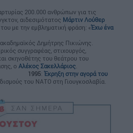
μαρτυρίας 200.000 ανθρώπων για τις
νγκτον, αιδεσιμότατος
Μάρτιν Λούθερ
του με την εμβληματική φράση: «
Έχω ένα
ι ακαδημαϊκός Δημήτρης Πικιώνης.
τρικός συγγραφέας, στιχουργός,
αι σκηνοθέτης του θεάτρου του
ασης, ο
Αλέκος Σακελλάριος
.
1995
:
Έκρηξη στην αγορά του
δισμούς του ΝΑΤΟ στη Γιουγκοσλαβία.