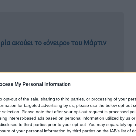
ρία ακούει το «όνειρο» του Μάρτιν
άγεβο προκαλεί τους βομβαρδισμούς
ocess My Personal Information
to opt-out of the sale, sharing to third parties, or processing of your per
formation for targeted advertising by us, please use the below opt-out s
r selection. Please note that after your opt-out request is processed y
θανάτους και ζημιές που εκτιμήθηκαν τότε
eing interest-based ads based on personal information utilized by us or
ερα τη Νέα Ορλεάνη και τις γύρω
disclosed to third parties prior to your opt-out. You may separately opt-
0.000 έως 150.000 άνθρωποι παρέμειναν
losure of your personal information by third parties on the IAB’s list of