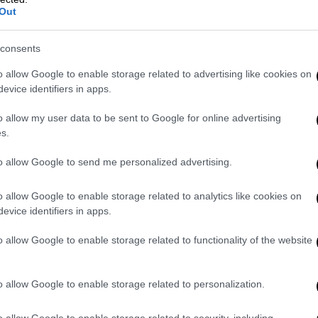
Out
consents
o allow Google to enable storage related to advertising like cookies on
evice identifiers in apps.
o allow my user data to be sent to Google for online advertising
 πιο έντονος τυφώνας του Ατλαντικού που
s.
ο 80% της Νέας Ορλεάνης, καθώς και
ιοχές παραδόθηκαν στο έλεος της
to allow Google to send me personalized advertising.
ιών έκτακτης ανάγκης των ομοσπονδιακών,
o allow Google to enable storage related to analytics like cookies on
κρίθηκε ευρέως, οδηγώντας στην παραίτηση
evice identifiers in apps.
o allow Google to enable storage related to functionality of the website
o allow Google to enable storage related to personalization.
αλιός καλός ελληνικός
o allow Google to enable storage related to security, including