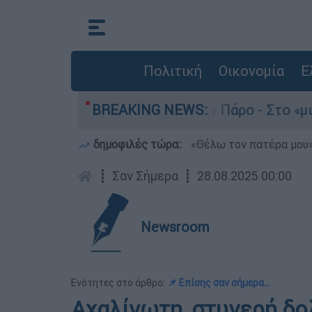
Πολιτική
Οικονομία
Ε
ο του 4χρονου στην Πάρο - Στο «μικροσκόπιο» ο
BREAKING NEWS:
δημοφιλές τώρα:
«Θέλω τον πατέρα μου»:
┋
Σαν Σήμερα
┋
28.08.2025 00:00
Newsroom
Ενότητες στο άρθρο:
📌 Επίσης σαν σήμερα…
Αχαλίνωτη, στυγερή δ