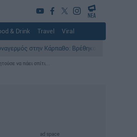
od & Drink
Travel
Viral
Κάρπαθο: Βρέθηκαν παλιά πυρομαχικά στο Αρδάν
τούσε να πάει σπίτι...