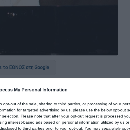
 το ΕΘΝΟΣ στη Google
α του
Βαγγέλη Παπαθανασίου
. Ήταν μια μέρα
ocess My Personal Information
ταν γεννιόταν ο Βαγγέλης Παπαθανασίου
απαθανασίου, διεθνώς γνωστός ως Vangelis
to opt-out of the sale, sharing to third parties, or processing of your per
ς της ηλεκτρονικής, της τζαζ και της
formation for targeted advertising by us, please use the below opt-out s
θέτει από τα τέσσερα χρόνια του, ενώ στα
r selection. Please note that after your opt-out request is processed y
α παράσταση δίχως να έχει την παραμικρή
eing interest-based ads based on personal information utilized by us or
disclosed to third parties prior to your opt-out. You may separately opt-