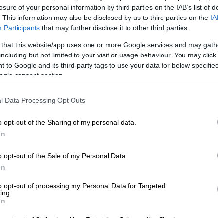
losure of your personal information by third parties on the IAB’s list of
ουσική, ζωγραφική και σκηνοθεσία στην
. This information may also be disclosed by us to third parties on the
IA
Participants
that may further disclose it to other third parties.
Στις αρχές της δεκαετίας του ‘60
 Το τραγούδι Jeronimo Yanka είχε
 that this website/app uses one or more Google services and may gath
δισκάκι έγινε «χρυσό» την πρώτη εβδομάδα
including but not limited to your visit or usage behaviour. You may click 
 to Google and its third-party tags to use your data for below specifi
υ, το 1967 δημιούργησε τους Aphrodite’s
ogle consent section.
σο και Λουκά Σιδερά.
l Data Processing Opt Outs
o opt-out of the Sharing of my personal data.
In
ονος πέφτει νεκρός από μαχαιριές σε
Παναθηναϊκού
o opt-out of the Sale of my Personal Data.
In
to opt-out of processing my Personal Data for Targeted
ing.
ανό λοχαγό που έσφαξε με τον λόχο του
In
ήκε σε τρία χρόνια