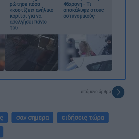
ρώτησε πόσο
46χρονη - Τι
«κοστίζει» ανήλικο
αποκάλυψε στους
κορίτσι για να
αστυνομικούς
ασελγήσει πάνω
του
επόμενο άρθρο
ς
σαν σημερα
ειδήσεις τώρα