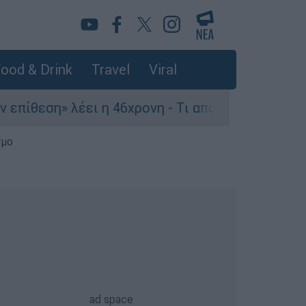
ood & Drink
Travel
Viral
» λέει η 46χρονη - Τι αποκάλυψε στους αστυνομι
σμο