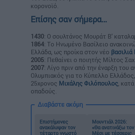
κορονοϊό.
Επίσης σαν σήμερα…
1430
: Ο σουλτάνος Μουράτ Β’ καταλα
1864
: Το Ηνωμένο Βασίλειο ανακοιν
Ελλάδα, ως προίκα στον νέο
βασιλιά 
2005
: Πεθαίνει ο ποιητής Μίλτος Σα
2007
: Λίγο πριν από την έναρξη του 
Ολυμπιακός για το Κύπελλο Ελλάδος,
25χρονος
Μιχάλης Φιλόπουλος
, κατ
οπαδούς.
Διαβάστε ακόμη
Επιστήμονες
Μουντιάλ 2026:
ανακάλυψαν τον
«Θα ανατινάξω τον
τέταρτο γνωστό
Μέσι με τέσσερις