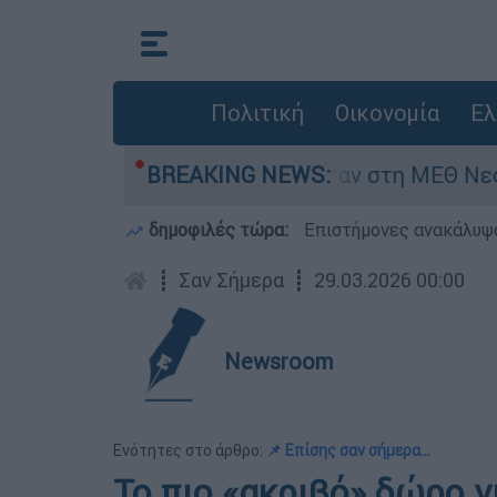
Πολιτική
Οικονομία
Ελ
 8 ημερών - Νοσηλευόταν στη ΜΕΘ Νεογνών
BREAKING NEWS:
δημοφιλές τώρα:
Επιστήμονες ανακάλυψα
┋
Σαν Σήμερα
┋
29.03.2026 00:00
Newsroom
Ενότητες στο άρθρο:
📌 Επίσης σαν σήμερα…
Το πιο «ακριβό» δώρο γ