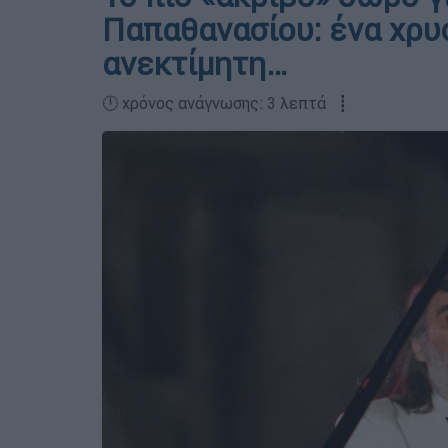
Παπαθανασίου: ένα χρυ
ανεκτίμητη…
🕛 χρόνος ανάγνωσης: 3 λεπτά ┋