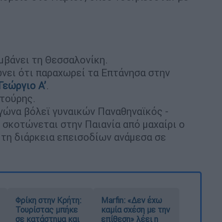
μβάνει τη Θεσσαλονίκη.
ώνει ότι παραχωρεί τα Επτάνησα στην
Γεώργιο Α’
.
χτούρης.
αγώνα βόλεϊ γυναικών Παναθηναϊκός -
 σκοτώνεται στην Παιανία από μαχαίρι ο
ά τη διάρκεια επεισοδίων ανάμεσα σε
Φρίκη στην Κρήτη:
Marfin: «Δεν έχω
Τουρίστας μπήκε
καμία σχέση με την
σε κατάστημα και
επίθεση» λέει η