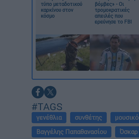
τύπο μεταδοτικού
βόμβες» - Οι
καρκίνου στον
τρομοκρατικές
κόσμο
απειλές που
ερεύνησε το FBI
#TAGS
γενέθλια
συνθέτης
μουσικό
Βαγγέλης Παπαθανασίου
Όσκαρ