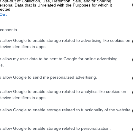
o opt-out of Collection, Use, Retention, Sale, and/or Sharing
ersonal Data that Is Unrelated with the Purposes for which it
lected.
Out
rodite’s Child, ο Παπαθανασίου, άρχισε να
consents
μουσικής: το 1970 έντυσε μουσικά μία ταινία
s αποχώρησε τους Aphrodite's Child και
o allow Google to enable storage related to advertising like cookies on
evice identifiers in apps.
μιούργησε σύγχρονες εγκαταστάσεις
 1975, ο Παπαθανασίου κυκλοφόρησε την
o allow my user data to be sent to Google for online advertising
λο Heaven and Hell και το 1978
s.
ς ηθοποιό
Ειρήνη Παππά
στο άλμπουμ
to allow Google to send me personalized advertising.
λληνικά τραγούδια. Ο Παπαθανασίου, από το
τη μουσική σύνθεση για κινηματογραφικές
o allow Google to enable storage related to analytics like cookies on
 Γαβρά,« Blade Runner» του Ρίντλεϊ Σκοτ, «Η
evice identifiers in apps.
στόφορος Κολόμβος», «Τα μαύρα φεγγάρια
o allow Google to enable storage related to functionality of the website
o allow Google to enable storage related to personalization.