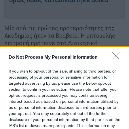
όμως ποιος καταδικάστηκε άδικα
Μία από τις πρώτες προτεραιότητες της
Ακαδημίας ήταν τα Βραβεία. Η επταμελής
επιτροπή πρότεινε στο Διοικητικό
Συμβούλιο να απονεμηθούν βραβεία σε 12
κατηγορίες.
Do Not Process My Personal Information
Μια μέρα
σαν σήμερα
, 16 Μαΐου του 1929,
If you wish to opt-out of the sale, sharing to third parties, or
διοργανώθηκε πρώτη τελετή απονομής των
processing of your personal or sensitive information for
targeted advertising by us, please use the below opt-out
βραβείων Όσκαρ που θύμιζε απλά ένα δείπνο
section to confirm your selection. Please note that after your
στο Blossom Room του Roosevelt Hotel με
opt-out request is processed you may continue seeing
270 καλεσμένους· η τελετή κράτησε μόλις
interest-based ads based on personal information utilized by
15 λεπτά! Οι νικητές είχαν ανακοινωθεί
us or personal information disclosed to third parties prior to
your opt-out. You may separately opt-out of the further
τρεις μήνες νωρίτερα. Από την επόμενη
disclosure of your personal information by third parties on the
χρονιά η Ακαδημία κράτησε τα
IAB’s list of downstream participants. This information may