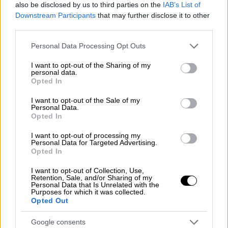
αποτελέσματα μυστικά, αλλά έδινε λίστα με
also be disclosed by us to third parties on the
IAB’s List of
τους νικητές στις εφημερίδες για
Downstream Participants
that may further disclose it to other
third parties.
δημοσίευση, λίγες ώρες πριν από την
επίσημη ανακοίνωση· αυτό συνεχίστηκε
Please note that this website/app uses one or more Google
Personal Data Processing Opt Outs
μέχρι το 1940, όταν οι «Los Angeles Times»
services and may gather and store information including but
not limited to your visit or usage behaviour. You may click to
I want to opt-out of the Sharing of my
δημοσίευσαν τους νικητές στην βραδινή
personal data.
grant or deny consent to Google and its third-party tags to
έκδοσή τους με την εφημερίδα να είναι
Opted In
use your data for below specified purposes in below Google
διαθέσιμη στους επισκέπτες που έφθαναν
consent section.
I want to opt-out of the Sale of my
στον χώρο της εκδήλωσης. Εκείνο το
Personal Data.
Opted In
γεγονός οδήγησε στο σύστημα
σφραγισμένου φακέλου που χρησιμοποιείται
I want to opt-out of processing my
Personal Data for Targeted Advertising.
μέχρι σήμερα. Από τη δεύτερη χρονιά της
Opted In
απονομής των Βραβείων, ο ενθουσιασμός για
I want to opt-out of Collection, Use,
ήταν τέτοιος που ραδιοφωνικός σταθμός
Retention, Sale, and/or Sharing of my
Personal Data that Is Unrelated with the
του Λος Άντζελες μετέδιδε ζωντανά την
Purposes for which it was collected.
τελετή.
Opted Out
Google consents