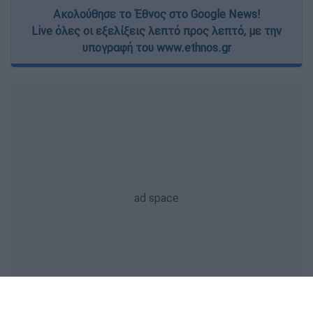
Ακολούθησε το Έθνος στο Google News!
Live όλες οι εξελίξεις λεπτό προς λεπτό, με την
υπογραφή του www.ethnos.gr