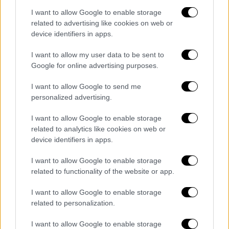
ΔΙΑΒΑΣΤΕ ΕΠΙΣΗΣ
I want to allow Google to enable storage
related to advertising like cookies on web or
Σαν Σήμερα
|
16.05.2024 00:00
device identifiers in apps.
Πεθαίνει ο κιθαρίστας-θρύλος που
έπαιζε με μόνο τα δυο δάχτυλα του
I want to allow my user data to be sent to
αριστερού χεριού του!
Google for online advertising purposes.
I want to allow Google to send me
Σαν Σήμερα
|
16.05.2025 00:00
personalized advertising.
Μια γυναίκα στην κορυφή του
I want to allow Google to enable storage
Κόσμου: το προσωπικό στοίχημα της
related to analytics like cookies on web or
Γιαπωνέζας που έγραψε Ιστορία
device identifiers in apps.
I want to allow Google to enable storage
related to functionality of the website or app.
Τα υπόλοιπα
«τρέχουν» πια στο Κόκκινο
I want to allow Google to enable storage
Χαλί, με την απατηλή λάμψη της
related to personalization.
ματαιοδοξίας των Αστέρων και την ετήσια
λαμπερή γιορτή, που σηματοδοτεί τον
I want to allow Google to enable storage