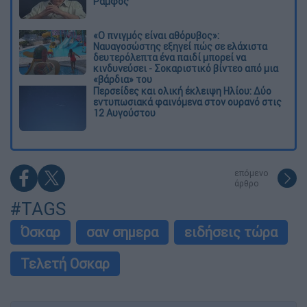
Ράμφος
«Ο πνιγμός είναι αθόρυβος»:
Ναυαγοσώστης εξηγεί πώς σε ελάχιστα
δευτερόλεπτα ένα παιδί μπορεί να
κινδυνεύσει - Σοκαριστικό βίντεο από μια
«βάρδια» του
Περσείδες και ολική έκλειψη Ηλίου: Δύο
εντυπωσιακά φαινόμενα στον ουρανό στις
12 Αυγούστου
επόμενο
άρθρο
#TAGS
Όσκαρ
σαν σημερα
ειδήσεις τώρα
Τελετή Οσκαρ