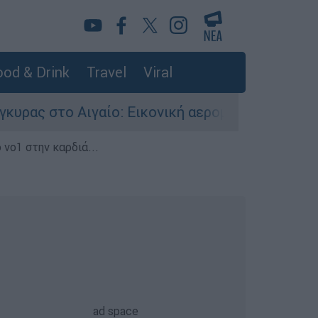
od & Drink
Travel
Viral
αίο: Εικονική αερομαχία ανάμεσα σε ελληνικά κ
 νο1 στην καρδιά...