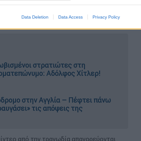
ν, κυμαίνονται από αρκετές εκατοντάδες
ς Σταυρός της Κίνας κάνει λόγο για 2.400
Data Deletion
Data Access
Privacy Policy
φεραν.
λωβισμένοι στρατιώτες στη
ονοματεπώνυμο: Αδόλφος Χίτλερ!
όδρομο στην Αγγλία – Πέφτει πάνω
ραυγάσει» τις απόψεις της
ίντεο από την τραγωδία απαγορεύονται