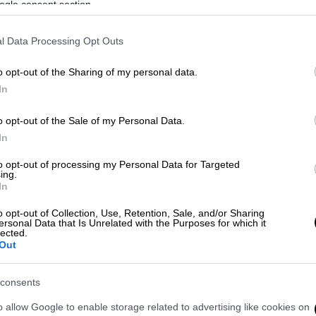
ogle consent section.
ρμένο πλήθος, ενώ το κύμα των
 400 πόλεις της χώρας. Το Κομμουνιστικό
l Data Processing Opt Outs
 αρχικά σιωπηλά και με ψυχραιμία, όσο
α απειλείται η ισχύς του.
o opt-out of the Sharing of my personal data.
In
o opt-out of the Sale of my Personal Data.
In
to opt-out of processing my Personal Data for Targeted
ing.
In
o opt-out of Collection, Use, Retention, Sale, and/or Sharing
ersonal Data that Is Unrelated with the Purposes for which it
lected.
video
Out
consents
o allow Google to enable storage related to advertising like cookies on