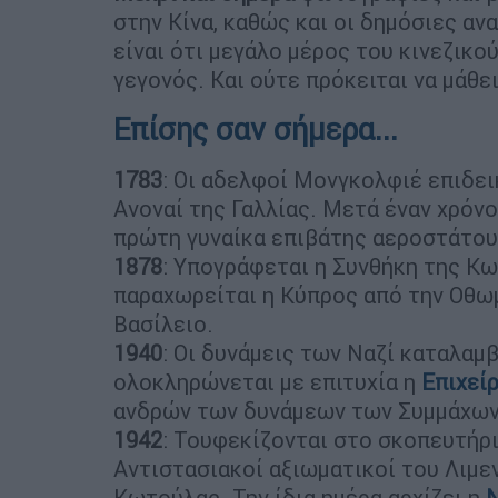
στην Κίνα, καθώς και οι δημόσιες αν
είναι ότι μεγάλο μέρος του κινεζικο
γεγονός. Και ούτε πρόκειται να μάθε
Επίσης σαν σήμερα...
1783
: Οι αδελφοί Μονγκολφιέ επιδε
Ανοναί της Γαλλίας. Μετά έναν χρόνο
πρώτη γυναίκα επιβάτης αεροστάτου
1878
: Υπογράφεται η Συνθήκη της Κ
παραχωρείται η Κύπρος από την Οθω
Βασίλειο.
1940
: Οι δυνάμεις των Ναζί καταλαμ
ολοκληρώνεται με επιτυχία η
Επιχεί
ανδρών των δυνάμεων των Συμμάχων,
1942
: Τουφεκίζονται στο σκοπευτήρι
Αντιστασιακοί αξιωματικοί του Λιμε
Κωτούλας. Την ίδια ημέρα αρχίζει η
Ν