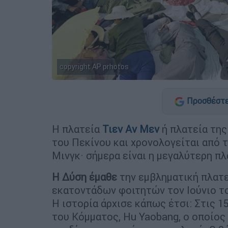
copyright AP prhotos
Προσθέστε
Η πλατεία
Τιεν Αν Μεν
ή πλατεία της
του Πεκίνου και χρονολογείται από 
Μινγκ· σήμερα είναι η μεγαλύτερη πλ
Η Δύση έμαθε
την εμβληματική πλατε
εκατοντάδων φοιτητών τον Ιούνιο το
Η ιστορία άρχισε κάπως έτσι: Στις 1
του Κόμματος, Hu Yaobang, ο οποίος