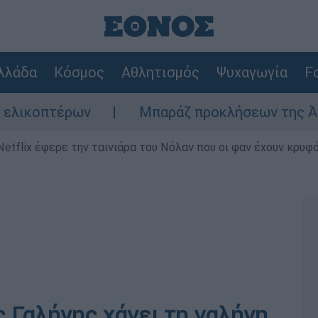
λλάδα
Κόσμος
Αθλητισμός
Ψυχαγωγία
Fo
ν
Μπαράζ προκλήσεων της Άγκυρας στο Αιγ
Netflix έφερε την ταινιάρα του Νόλαν που οι φαν έχουν κρυφό
 Γαλήνης χάνει τη γαλήνη