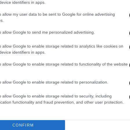
evice identifiers in apps.
o allow my user data to be sent to Google for online advertising
s.
υμα να διαπραγματευτούν με τους
to allow Google to send me personalized advertising.
ηνικοί του καθεστώτος υποστήριξαν ότι
αιώματα και αποφάσισαν να καταστείλουν
o allow Google to enable storage related to analytics like cookies on
evice identifiers in apps.
ς νόμος και στις 3 Ιουνίου οι πολίτες
o allow Google to enable storage related to functionality of the website
ίτια τους.
 4 Ιουνίου του 1989, άρματα μάχης και
ν πλατεία και άνοιξαν πυρ εναντίον των
o allow Google to enable storage related to personalization.
οσπάθησαν να αντεπιτεθούν με πέτρες,
o allow Google to enable storage related to security, including
 δεκάδες έπεφταν νεκροί ή τραυματισμένοι
cation functionality and fraud prevention, and other user protection.
σε να διαλύεται.
ινώσει μέχρι και σήμερα τον απολογισμό
ήσεις των αυτοπτών μαρτύρων και των
CONFIRM