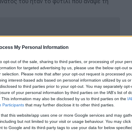
άνατός του ήταν το φυτίλι που άναψε τη
δολοφονία του στοιχειώνει ακόμα –
ocess My Personal Information
του μέσα σε πέντε χρόνια
to opt-out of the sale, sharing to third parties, or processing of your per
formation for targeted advertising by us, please use the below opt-out s
r selection. Please note that after your opt-out request is processed y
 Ντίνος Ηλιόπουλος, Σωτήρης
eing interest-based ads based on personal information utilized by us or
ος – Τι κοινό είχαν που σημάδεψε τη
disclosed to third parties prior to your opt-out. You may separately opt-
losure of your personal information by third parties on the IAB’s list of
. This information may also be disclosed by us to third parties on the
IA
Participants
that may further disclose it to other third parties.
 that this website/app uses one or more Google services and may gath
including but not limited to your visit or usage behaviour. You may click 
υν διαδηλώσεις με δεκάδες χιλιάδες
 to Google and its third-party tags to use your data for below specifi
ορική πλατεία. Κάθε μέρα όλο και