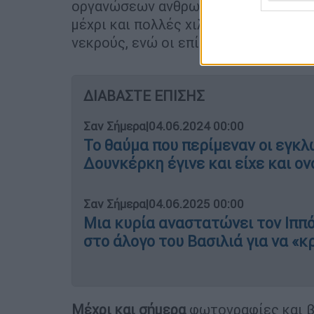
οργανώσεων ανθρωπίνων δικαιωμάτω
μέχρι και πολλές χιλιάδες. Ο Ερυθρό
νεκρούς, ενώ οι επίσημες αρχές ανέ
ΔΙΑΒΑΣΤΕ ΕΠΙΣΗΣ
Σαν Σήμερα
|
04.06.2024 00:00
Το θαύμα που περίμεναν οι εγκ
Δουνκέρκη έγινε και είχε και 
Σαν Σήμερα
|
04.06.2025 00:00
Μια κυρία αναστατώνει τον Ιππ
στο άλογο του Βασιλιά για να «κ
Μέχρι και σήμερα
φωτογραφίες και β