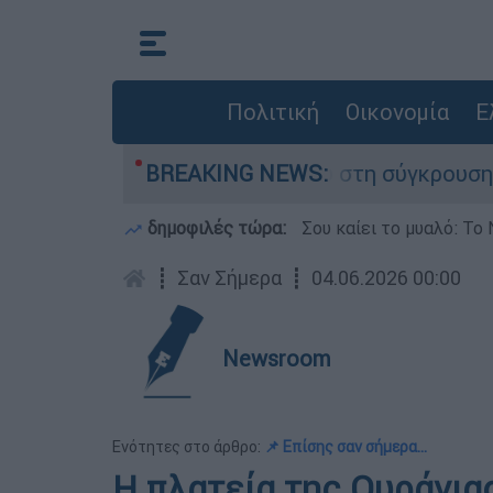
Πολιτική
Οικονομία
Ε
ου έχασε τη ζωή του στη σύγκρουση ελικοπτέρω
BREAKING NEWS:
δημοφιλές τώρα:
Σου καίει το μυαλό: Το 
┋
Σαν Σήμερα
┋
04.06.2026 00:00
Newsroom
Ενότητες στο άρθρο:
📌 Επίσης σαν σήμερα...
Η πλατεία της Ουράνιας