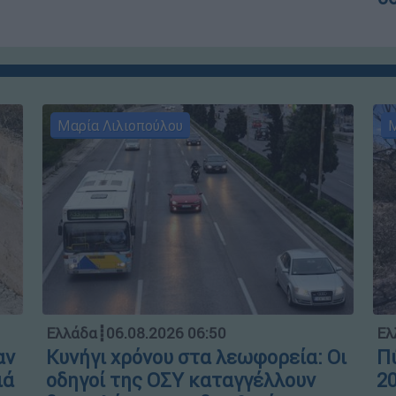
Μαρία Λιλιοπούλου
Μ
Ελλάδα
┋
06.08.2026 06:50
Ελ
αν
Κυνήγι χρόνου στα λεωφορεία: Οι
Πύ
ιά
οδηγοί της ΟΣΥ καταγγέλλουν
20