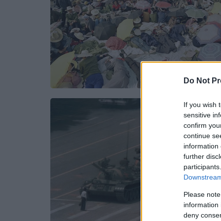
Do Not Pr
If you wish 
sensitive in
confirm you
continue se
information 
further disc
participants
Downstream 
Please note
information 
deny consent