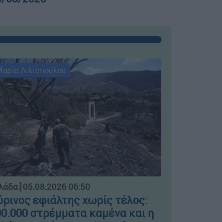
αρία Λιλιοπούλου
Μαρία Λιλι
Ελλάδα
┋
04.
λάδα
┋
05.08.2026 06:50
Μπλόκο σ
ρινος εφιάλτης χωρίς τέλος:
ΣΤΑΣΥ γι
0.000 στρέμματα καμένα και η