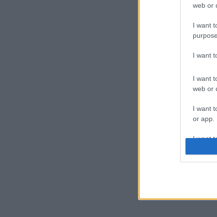
web or d
I want t
purpose
I want 
I want t
web or d
I want t
or app.
I want t
I want t
authenti