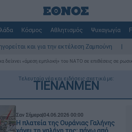
λάδα
Κόσμος
Αθλητισμός
Ψυχαγωγία
F
ι και για την εκτέλεση Ζαμπούνη
Ζάκυνθο
α δείχνει «άμεση εμπλοκή» του ΝΑΤΟ σε επιθέσεις σε ρωσι
Τελευταία νέα και ειδήσεις σχετικά με:
ΤΙΕΝΑΝΜΕΝ
Σαν Σήμερα
|
04.06.2026 00:00
Η πλατεία της Ουράνιας Γαλήνης
χάνει τη γαλήνη της: πάνω από