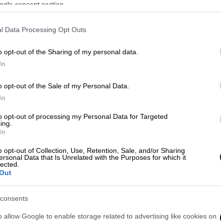
ogle consent section.
l Data Processing Opt Outs
Κόσμος
|
25.12.2018 15:10
o opt-out of the Sharing of my personal data.
Κίνα: Πέθανε στα 90 του ο
In
αρνητής της σφαγής στην
Τιενανμέν
o opt-out of the Sale of my Personal Data.
In
Ποιος ήταν ο Γιουάν Μου και γιατί το
Πεκίνο αποσιώπησε τον θάνατό του;
to opt-out of processing my Personal Data for Targeted
ing.
In
Με
o opt-out of Collection, Use, Retention, Sale, and/or Sharing
ersonal Data that Is Unrelated with the Purposes for which it
Μ
lected.
Out
0
άν Μου
ειδήσεις τώρα
σαν σημερα
consents
o allow Google to enable storage related to advertising like cookies on