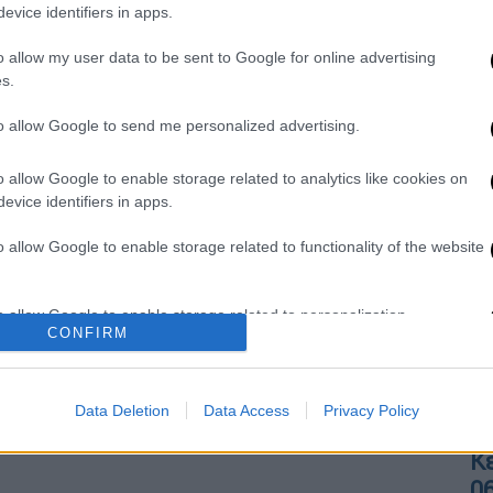
Με
evice identifiers in apps.
Μ
o allow my user data to be sent to Google for online advertising
0
s.
to allow Google to send me personalized advertising.
ΑΘ
o allow Google to enable storage related to analytics like cookies on
Α
evice identifiers in apps.
o allow Google to enable storage related to functionality of the website
Ώρ
o allow Google to enable storage related to personalization.
Ώ
CONFIRM
o allow Google to enable storage related to security, including
cation functionality and fraud prevention, and other user protection.
Data Deletion
Data Access
Privacy Policy
Κε
Κ
0