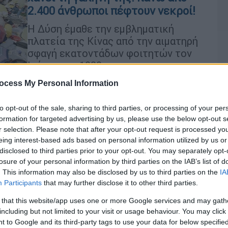
2.400 άνθρωποι πέφτουν νεκροί!
Η Δύση έμαθε την εμβληματική
πλατεία της Κίνας από την αιματηρή
σφαγή εκατοντάδων φοιτητών τον
Ιούνιο του 1989.
ocess My Personal Information
Ιστορία
|
02.06.2021 08:07
to opt-out of the sale, sharing to third parties, or processing of your per
Σαν σήμερα 4 Ιουνίου: Η πλατεία
formation for targeted advertising by us, please use the below opt-out s
r selection. Please note that after your opt-out request is processed y
Τιεν Αν Μεν στο Πεκίνο,
eing interest-based ads based on personal information utilized by us or
πλημμυρίζει από αίμα
disclosed to third parties prior to your opt-out. You may separately opt-
losure of your personal information by third parties on the IAB’s list of
4 Ιουνίου του 1989: Στην πλατεία Τιεν
. This information may also be disclosed by us to third parties on the
IA
Αν Μεν ή πλατεία της «Ουράνιας
Participants
that may further disclose it to other third parties.
Γαλήνης» στο κέντρο του Πεκίνου,
συντελείται η αιματηρή σφαγή
 that this website/app uses one or more Google services and may gath
including but not limited to your visit or usage behaviour. You may click 
εκατοντάδων φοιτητών από το
 to Google and its third-party tags to use your data for below specifi
κομμουνιστικό καθεστώς.