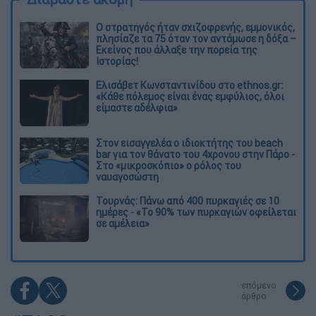
O στρατηγός ήταν σχιζοφρενής, εμμονικός,
πλησίαζε τα 75 όταν τον αντάμωσε η δόξα –
Εκείνος που άλλαξε την πορεία της
Ιστορίας!
Ελισάβετ Κωνσταντινίδου στο ethnos.gr:
«Κάθε πόλεμος είναι ένας εμφύλιος, όλοι
είμαστε αδέλφια»
Στον εισαγγελέα ο ιδιοκτήτης του beach
bar για τον θάνατο του 4χρονου στην Πάρο -
Στο «μικροσκόπιο» ο ρόλος του
ναυαγοσώστη
Τουρνάς: Πάνω από 400 πυρκαγιές σε 10
ημέρες - «Το 90% των πυρκαγιών οφείλεται
σε αμέλεια»
επόμενο
άρθρο