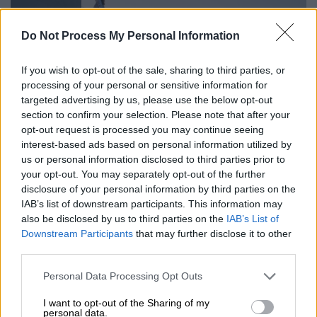
Do Not Process My Personal Information
If you wish to opt-out of the sale, sharing to third parties, or
processing of your personal or sensitive information for
targeted advertising by us, please use the below opt-out
section to confirm your selection. Please note that after your
opt-out request is processed you may continue seeing
interest-based ads based on personal information utilized by
_vds2443ok.jpg
us or personal information disclosed to third parties prior to
your opt-out. You may separately opt-out of the further
disclosure of your personal information by third parties on the
IAB’s list of downstream participants. This information may
also be disclosed by us to third parties on the
IAB’s List of
Downstream Participants
that may further disclose it to other
third parties.
Φυσική ομορφιά με πολυτέλεια!
Please note that this website/app uses one or more Google
Personal Data Processing Opt Outs
services and may gather and store information including but
not limited to your visit or usage behaviour. You may click to
I want to opt-out of the Sharing of my
Κολυμπήστε στα κρυστάλλινα νερά της
personal data.