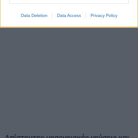
Data Deletion
Data Access
Privacy Policy
Απίστευτες μεσογειακές γεύσεις και