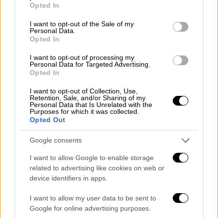
grant or deny consent to Google and its third-party tags to
βραβευμένης με γαλάζια σημαία παραλίας
Opted In
use your data for below specified purposes in below Google
της Φούρκας που απέχει μόλις 5 λεπτά με τα
consent section.
I want to opt-out of the Sale of my
πόδια από το Soleado Luxury Villas. Στον
Personal Data.
Opted In
ιδιαίτερο και μοναδικό αυτόν τόπο οι
ευκαιρίες για άμεση επαφή με τη φύση είναι
I want to opt-out of processing my
Personal Data for Targeted Advertising.
ανεξάντλητες. Οι πολυτελείς Soleado Luxury
Opted In
Villas βρίσκονται στην πιο ονειρεμένη
I want to opt-out of Collection, Use,
χερσόνησο της Χαλκιδικής, στην ακτή της
Retention, Sale, and/or Sharing of my
Personal Data that Is Unrelated with the
καταπράσινης Κασσάνδρας
και όπου μπορεί
Purposes for which it was collected.
κανείς να ζήσει την απόλυτη εμπειρία των
Opted Out
διακοπών απολαμβάνοντας την παραδείσια
Google consents
γη που την περικλείει και το πιο όμορφο
ηλιοβασίλεμα!
I want to allow Google to enable storage
related to advertising like cookies on web or
device identifiers in apps.
I want to allow my user data to be sent to
Google for online advertising purposes.