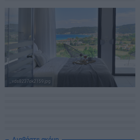
_vds8237ok2159.jpg
Διαβάστε ακόμη