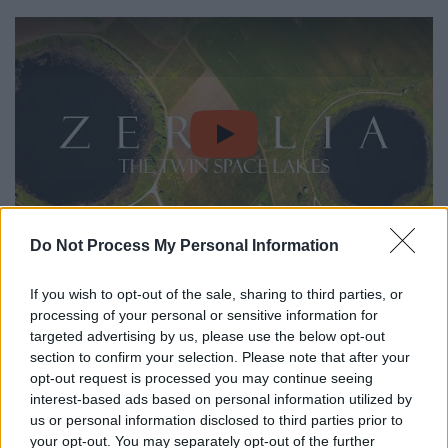
video
Do Not Process My Personal Information
Μιλάμε για τις πανέμορφες και σπάνιες
If you wish to opt-out of the sale, sharing to third parties, or
τόσο σε ομορφιά όσο και χαρακτηριστικά
processing of your personal or sensitive information for
Λίμνες
Ζερέλια που βρίσκονται μόλις λίγα
targeted advertising by us, please use the below opt-out
χιλιόμετρα έξω από τον Βόλο και πολύ
section to confirm your selection. Please note that after your
opt-out request is processed you may continue seeing
κοντά στην πόλη του Αλμυρού.
interest-based ads based on personal information utilized by
us or personal information disclosed to third parties prior to
Η ιστορία τους
your opt-out. You may separately opt-out of the further