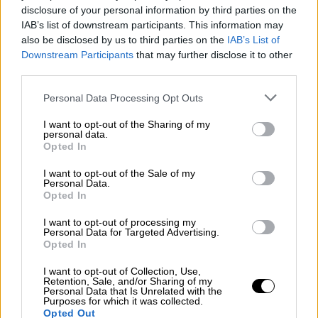
disclosure of your personal information by third parties on the
Πριν από 10 χιλιάδες περίπου χρόνια, ένας
IAB’s list of downstream participants. This information may
μετεωρίτης προσέκρουσε στη Γη και
also be disclosed by us to third parties on the
IAB’s List of
Downstream Participants
that may further disclose it to other
δημιούργησε δυο δίδυμους κρατήρες. Το
third parties.
μοναδικό αυτό φαινόμενο στην Ελλάδα
στάθηκε αφορμή για να δημιουργηθούν οι
Please note that this website/app uses one or more Google
Personal Data Processing Opt Outs
services and may gather and store information including but
λίμνες Ζερέλια.
not limited to your visit or usage behaviour. You may click to
I want to opt-out of the Sharing of my
personal data.
grant or deny consent to Google and its third-party tags to
Opted In
use your data for below specified purposes in below Google
ΔΙΑΒΑΣΤΕ ΕΠΙΣΗΣ
consent section.
I want to opt-out of the Sale of my
Personal Data.
Ελλάδα
|
04.12.2021 10:52
Opted In
Κακοκαιρία: Σοβαρά προβλήματα στο
I want to opt-out of processing my
Μεσολόγγι, πλημμύρισε ο Σπερχειός
Personal Data for Targeted Advertising.
– Πού θα σημειωθούν έντονα
Opted In
φαινόμενα
I want to opt-out of Collection, Use,
Retention, Sale, and/or Sharing of my
Personal Data that Is Unrelated with the
Purposes for which it was collected.
Ελλάδα
|
04.12.2021 10:43
Opted Out