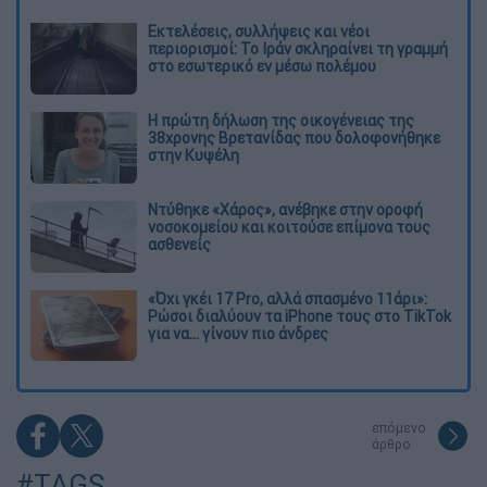
Εκτελέσεις, συλλήψεις και νέοι
περιορισμοί: Το Ιράν σκληραίνει τη γραμμή
στο εσωτερικό εν μέσω πολέμου
Η πρώτη δήλωση της οικογένειας της
38χρονης Βρετανίδας που δολοφονήθηκε
στην Κυψέλη
Ντύθηκε «Χάρος», ανέβηκε στην οροφή
νοσοκομείου και κοιτούσε επίμονα τους
ασθενείς
«Όχι γκέι 17 Pro, αλλά σπασμένο 11άρι»:
Ρώσοι διαλύουν τα iPhone τους στο TikTok
για να... γίνουν πιο άνδρες
επόμενο
άρθρο
#TAGS