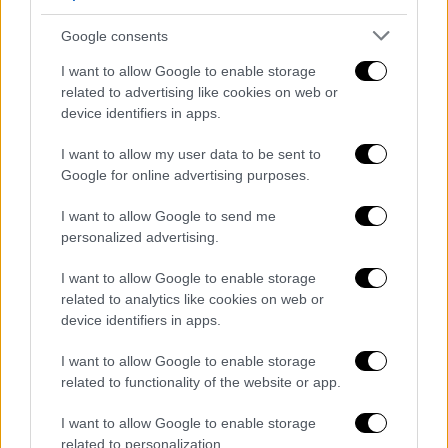
Τραπεζούντα: Αξιοθέατα που
μαρτυρούν την ελληνικότητα της
Google consents
σύγχρονης Trabzon και
I want to allow Google to enable storage
επιβεβαιώνουν το μεγαλείο των
related to advertising like cookies on web or
Ελλήνων της περιοχής
device identifiers in apps.
I want to allow my user data to be sent to
Κόσμος
|
04.12.2021 10:32
Google for online advertising purposes.
Κορονοϊός: Τα fake news απειλούν τα
I want to allow Google to send me
εμβόλια - Ποιοι τροφοδοτούν την
personalized advertising.
καχυποψία
I want to allow Google to enable storage
related to analytics like cookies on web or
device identifiers in apps.
Με απόσταση 250 μέτρων η μια από την
I want to allow Google to enable storage
άλλη, βρίσκονται 4 χιλιόμετρα νοτιοδυτικά
related to functionality of the website or app.
της πόλης του Αλμυρού. Λίγα μέτρα από τις
λίμνες βρίσκεται ένα μικρός λόφος, στον
I want to allow Google to enable storage
related to personalization.