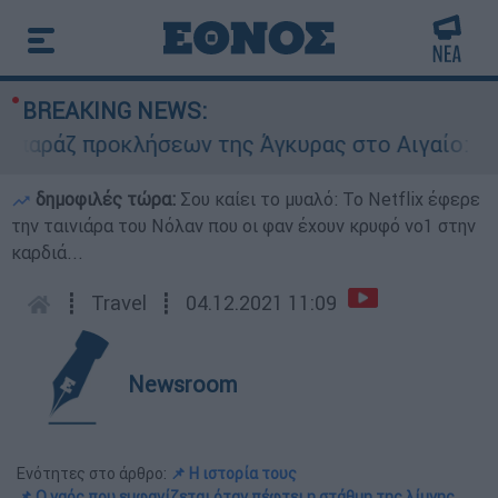
BREAKING NEWS:
άζ προκλήσεων της Άγκυρας στο Αιγαίο: Εικονικ
δημοφιλές τώρα:
Σου καίει το μυαλό: Το Netflix έφερε
την ταινιάρα του Νόλαν που οι φαν έχουν κρυφό νο1 στην
καρδιά...
┋
Travel
┋
04.12.2021 11:09
Newsroom
Ενότητες στο άρθρο:
📌 Η ιστορία τους
📌 Ο ναός που εμφανίζεται όταν πέφτει η στάθμη της λίμνης