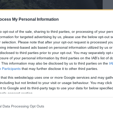
ocess My Personal Information
to opt-out of the sale, sharing to third parties, or processing of your per
formation for targeted advertising by us, please use the below opt-out s
r selection. Please note that after your opt-out request is processed y
eing interest-based ads based on personal information utilized by us or
disclosed to third parties prior to your opt-out. You may separately opt-
losure of your personal information by third parties on the IAB’s list of
. This information may also be disclosed by us to third parties on the
IA
 το ΕΘΝΟΣ στη Google
Participants
that may further disclose it to other third parties.
 that this website/app uses one or more Google services and may gath
ρκου Φονγκ Να – Κε Μπανγκ
, 500 χιλιόμετρα
including but not limited to your visit or usage behaviour. You may click 
, βρίσκεται το σπήλαιο
Χανγκ Σον Ντονγκ
 to Google and its third-party tags to use your data for below specifi
οίο είναι μνημείο Παγκόσμιας Κληρονομιάς
ogle consent section.
 τη
Google
με ένα
Google Doodle
.
l Data Processing Opt Outs
ανακάλυψη του γιγαντιαίου