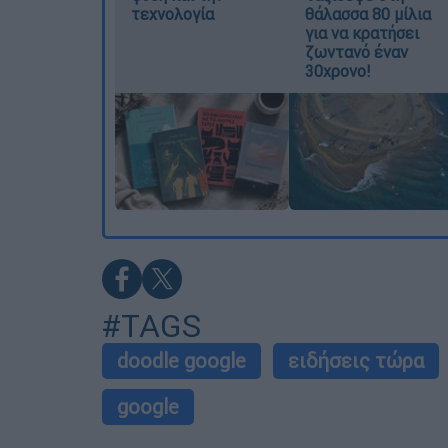
τεχνολογία
θάλασσα 80 μίλια
για να κρατήσει
ζωντανό έναν
30χρονο!
#TAGS
doodle google
ειδήσεις τώρα
google