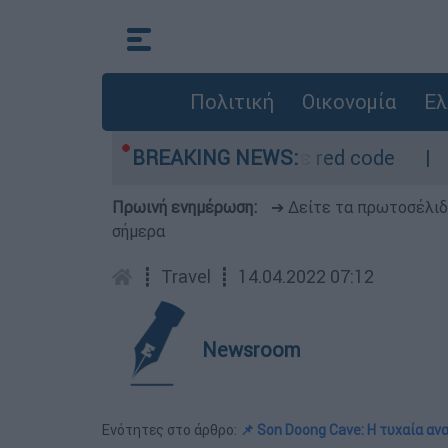
Πολιτική
Οικονομία
Ελ
τρο - Οι περιοχές σε red code
BREAKING NEWS:
Πέθανε σε
Πρωινή ενημέρωση:
➔ Δείτε τα πρωτοσέλι
σήμερα
┋
Travel
┋
14.04.2022 07:12
Newsroom
Ενότητες στο άρθρο:
📌 Son Doong Cave: Η τυχαία α