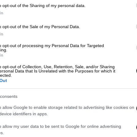
o opt-out of the Sharing of my personal data.
In
 τυχαία το 1990 από έναν αγρότη, τον Χο
τις 14 Απριλίου 2009 από μια βρετανική
o opt-out of the Sale of my Personal Data.
In
to opt-out of processing my Personal Data for Targeted
αίου σημαίνει Ορεινός ποταμός. Οι
ing.
πριν από 2 έως 5 εκατ. χρόνια
– ο Χο Χαν
In
αποφάσισε να μπει μέσα στην ανεξερεύνητη
o opt-out of Collection, Use, Retention, Sale, and/or Sharing
νο μετά συνόδευσε τους
Χάουαρντ και
ersonal Data that Is Unrelated with the Purposes for which it
lected.
sociation
.
Out
ρώτοι που κατέληξαν στο
συμπέρασμα ότι
consents
ο στο πλανήτη
.
o allow Google to enable storage related to advertising like cookies on
λάμους –οι οποίοι είναι τόσο μεγάλοι που
evice identifiers in apps.
 40 ορόφων–, οι επιστήμονες βρήκαν έναν
o allow my user data to be sent to Google for online advertising
τισμών στους οποίους περιλαμβάνονται τα
s.