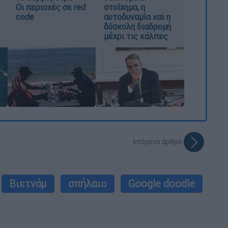
Οι περιοχές σε red
στοίχημα, η
code
αυτοδυναμία και η
δύσκολη διαδρομή
μέχρι τις κάλπες
επόμενο άρθρο
Βιετνάμ
σπήλαιο
Google doodle