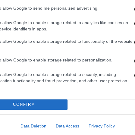
άρια» (συνενώσεις που έχουν τη μορφή
λαγμίτης στον κόσμο.
to allow Google to send me personalized advertising.
 του σπηλαίου χάρη στο φως του ήλιου και
o allow Google to enable storage related to analytics like cookies on
αρθένα οικοσυστήματα της ζούγκλας με
evice identifiers in apps.
ύς πιθήκους
που
ζουν κάτω από την
o allow Google to enable storage related to functionality of the website
Ένα από αυτά τα τροπικά δάση είναι τόσο
ου
καιρικό σύστημα
!
o allow Google to enable storage related to personalization.
ιξαν ότι το Σπήλαιο Χανγκ Σον Ντονγκ
αφού βρήκαν σήραγγα που το συνδέει με
o allow Google to enable storage related to security, including
ου 1,35 δισ. κυβικών ποδιών κατά ακόμα 5,6
cation functionality and fraud prevention, and other user protection.
CONFIRM
Data Deletion
Data Access
Privacy Policy