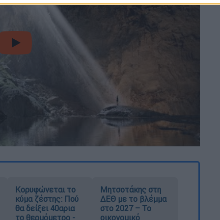
video
Κορυφώνεται το
Μητσοτάκης στη
κύμα ζέστης: Πού
ΔΕΘ με το βλέμμα
θα δείξει 40αρια
στο 2027 – Το
το θερμόμετρο -
οικονομικό