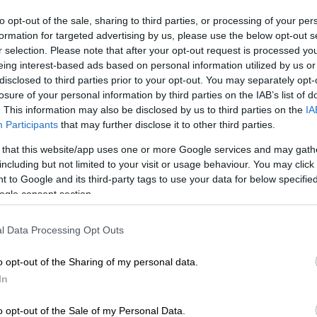
to opt-out of the sale, sharing to third parties, or processing of your per
formation for targeted advertising by us, please use the below opt-out s
r selection. Please note that after your opt-out request is processed y
eing interest-based ads based on personal information utilized by us or
disclosed to third parties prior to your opt-out. You may separately opt-
losure of your personal information by third parties on the IAB’s list of
. This information may also be disclosed by us to third parties on the
IA
Participants
that may further disclose it to other third parties.
 το ΕΘΝΟΣ στη Google
 that this website/app uses one or more Google services and may gath
including but not limited to your visit or usage behaviour. You may click 
λλάδα
γνωρίζει πρωτοφανή
τουριστική
 to Google and its third-party tags to use your data for below specifi
νών διακοπών, κάτι που εύκολα
ogle consent section.
 που θα μπουν σε διαδικασία αναζήτησης
Αύγουστο. Τα νησιά μας έχουν μεν την
l Data Processing Opt Outs
φέρνουν να «κλέψουν» τεράστιο μερίδιο της
o opt-out of the Sharing of my personal data.
ς πόλεις και χωριά βουτηγμένα
In
o opt-out of the Sale of my Personal Data.
να απολαμβάνουν τις διακοπές τους αργά