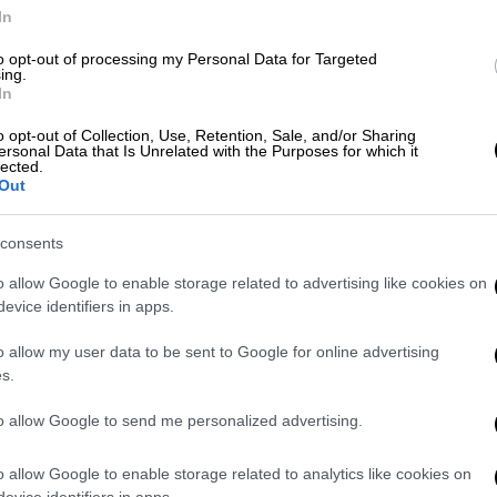
In
αι ακόμα βρίσκεσαι σε αναζήτηση του
έλη του καλοκαιριού,
η αρχόντισσα
Μάνη
to opt-out of processing my Personal Data for Targeted
ing.
In
 τοπία ξεχωριστής ομορφιάς και κάποιες
o opt-out of Collection, Use, Retention, Sale, and/or Sharing
ersonal Data that Is Unrelated with the Purposes for which it
ις πως βρίσκεσαι στο Αιγαίο.
lected.
Out
ηλα λιγότερο προβεβλημένες παραλίες της
Άγρια, άγονη με φυσική ομορφιά και νερά
consents
αυτή μπαίνει στη λίστα με τις ωραιότερες
o allow Google to enable storage related to advertising like cookies on
 όχι άδικα.
evice identifiers in apps.
ch bars, μουσική, φασαρία και ξαπλώστρες
,
o allow my user data to be sent to Google for online advertising
ραμένει «δώρο» για τους λίγους που την
s.
ε χρόνο. Για να βρεις καφέ, περίπτερο και
ερισσότερο από 5 λεπτά, οπότε φρόντισε να
to allow Google to send me personalized advertising.
μή.
o allow Google to enable storage related to analytics like cookies on
evice identifiers in apps.