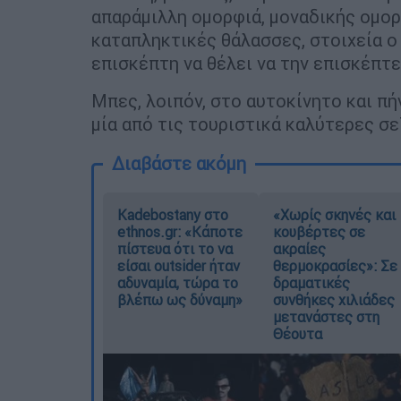
απαράμιλλη ομορφιά, μοναδικής ομορφ
καταπληκτικές θάλασσες, στοιχεία ο
επισκέπτη να θέλει να την επισκέπτε
Μπες, λοιπόν, στο αυτοκίνητο και πή
μία από τις τουριστικά καλύτερες σε
Διαβάστε ακόμη
Kadebostany στο
«Χωρίς σκηνές και
ethnos.gr: «Κάποτε
κουβέρτες σε
πίστευα ότι το να
ακραίες
είσαι outsider ήταν
θερμοκρασίες»: Σε
αδυναμία, τώρα το
δραματικές
βλέπω ως δύναμη»
συνθήκες χιλιάδες
μετανάστες στη
Θέουτα