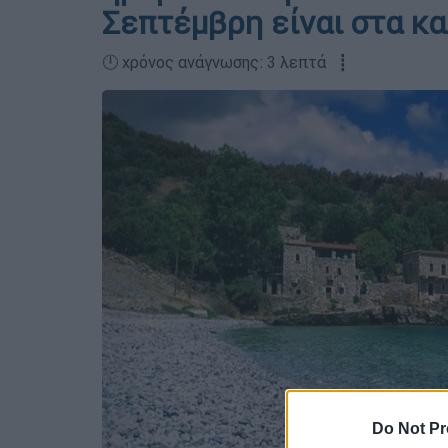
Σεπτέμβρη είναι στα κ
🕛 χρόνος ανάγνωσης: 3 λεπτά ┋
Do Not Pr