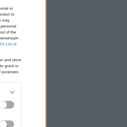
sonal or
ection to
ou may
 personal
out of the
 downstream
B’s List of
er and store
to grant or
ed purposes