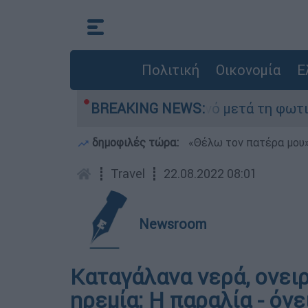
Πολιτική
Οικονομία
Ε
 τίποτα» στο Πόρτο Γερμανό μετά τη φωτιά - Αγ
BREAKING NEWS:
δημοφιλές τώρα:
«Θέλω τον πατέρα μου»:
┋
Travel
┋
22.08.2022 08:01
Newsroom
Καταγάλανα νερά, ονει
ηρεμία: H παραλία - όν