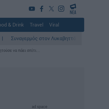
od & Drink
Travel
Viral
ναγερμός στον Λυκαβηττό: Σορός σε προχωρημέ
τούσε να πάει σπίτι...