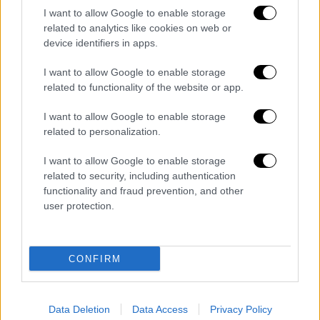
πετούν τεράστια κανάτια γεμάτα νερό -τους
I want to allow Google to enable storage
μπότηδες- από τα μπαλκόνια τους.
related to analytics like cookies on web or
device identifiers in apps.
Οι
μπότηδες
είναι τα πήλινα κανάτια με
I want to allow Google to enable storage
στενό στόμιο και δυο χερούλια στο πλάι για
related to functionality of the website or app.
τη μεταφορά τους. Τα μπαλκόνια είναι
στολισμένα και οι κάτοικοι δένουν στους
I want to allow Google to enable storage
μπότηδες κόκκινες κορδέλες.
related to personalization.
I want to allow Google to enable storage
Το έθιμο με το σπάσιμο των κανατιών το
related to security, including authentication
Πάσχα στην Κέρκυρα έχει μακρά ιστορία που
functionality and fraud prevention, and other
χάνεται στην εποχή της Ενετοκρατίας,
user protection.
ωστόσο υπάρχουν διαφορετικές θεωρίες για
το πώς ξεκίνησε. Και επειδή βρισκόμαστε
στην Ελλάδα όπου
ο χριστιανισμός και το
CONFIRM
Δωδεκάθεο αλληλομπλέκονται
, οι θεωρίες
έχουν τις αναφορές τους στις δυο αυτές
Data Deletion
Data Access
Privacy Policy
θρησκείες.