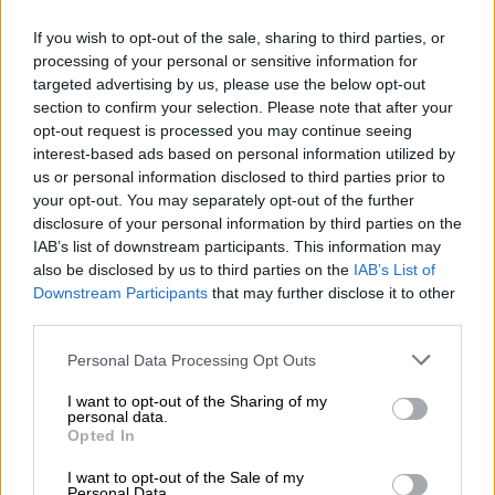
τα υπόλοιπα μέρη της Ελλάδας.
If you wish to opt-out of the sale, sharing to third parties, or
processing of your personal or sensitive information for
Η περιφορά του επιταφίου το Μεγάλο
targeted advertising by us, please use the below opt-out
Σάββατο
καθιερώθηκε ουσιαστικά τα χρόνια
section to confirm your selection. Please note that after your
της Ενετοκρατίας
, καθώς οι Ενετοί
opt-out request is processed you may continue seeing
απαγόρευαν τις λιτανείες και τον Επιτάφιο
interest-based ads based on personal information utilized by
us or personal information disclosed to third parties prior to
μέσα στην πόλη. Τη συγκεκριμένη ημέρα
your opt-out. You may separately opt-out of the further
έχουν την τιμητική τους και οι
18
disclosure of your personal information by third parties on the
φιλαρμονικές του νησιού
, που συνοδεύουν
IAB’s list of downstream participants. This information may
την λιτανεία και κατά παράδοση παίζουν
also be disclosed by us to third parties on the
IAB’s List of
Downstream Participants
that may further disclose it to other
συγκεκριμένες μουσικές τη μέρα αυτή: τη
third parties.
Marcia Funebre (επιτάφιος πορεία) από την
Hρωική του Beethoven και το Calde Lacrime
Please note that this website/app uses one or more Google
Personal Data Processing Opt Outs
services and may gather and store information including but
του Michelli.
not limited to your visit or usage behaviour. You may click to
I want to opt-out of the Sharing of my
personal data.
grant or deny consent to Google and its third-party tags to
Opted In
use your data for below specified purposes in below Google
consent section.
I want to opt-out of the Sale of my
Personal Data.