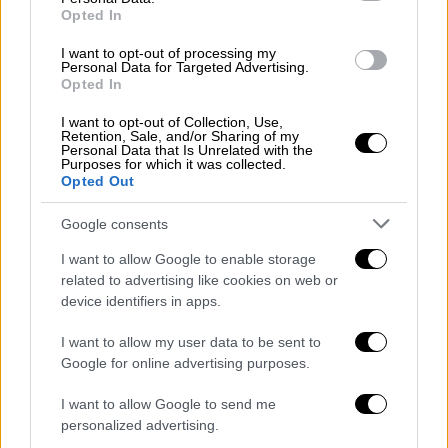
Opted In
I want to opt-out of processing my
video
Personal Data for Targeted Advertising.
Opted In
I want to opt-out of Collection, Use,
Retention, Sale, and/or Sharing of my
Personal Data that Is Unrelated with the
Purposes for which it was collected.
Opted Out
Λίγες ώρες αργότερα, ο θρήνος δίνει τη
θέση του στη φασαρία, καθώς κόσμος
Google consents
μαζεύεται στη Σπιανάδα και στο Λιστόν και
I want to allow Google to enable storage
όπου αλλού μπορεί για να απολαύσει ένα
related to advertising like cookies on web or
από τα πιο εντυπωσιακά έθιμα του Πάσχα
device identifiers in apps.
στη χώρα μας, τους μπότηδες.
I want to allow my user data to be sent to
Οι μπότηδες
Google for online advertising purposes.
I want to allow Google to send me
Με το σήμα της πρώτης Ανάστασης στις
personalized advertising.
11:00 το πρωί, οι κάτοικοι της Κέρκυρας