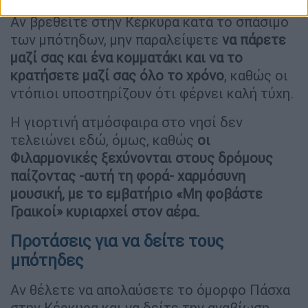
Αν βρεθείτε στην Κέρκυρα κατά το σπάσιμο
των μπότηδων, μην παραλείψετε
να πάρετε
μαζί σας και ένα κομματάκι και να το
κρατήσετε μαζί σας όλο το χρόνο
, καθώς οι
ντόπιοι υποστηρίζουν ότι φέρνει καλή τύχη.
Η γιορτινή ατμόσφαιρα στο νησί δεν
τελειώνει εδώ, όμως, καθώς
οι
Φιλαρμονικές ξεχύνονται στους δρόμους
παίζοντας -αυτή τη φορά- χαρμόσυνη
μουσική, με το εμβατήριο «Μη φοβάστε
Γραικοί» κυριαρχεί στον αέρα.
Προτάσεις για να δείτε τους
μπότηδες
Αν θέλετε να απολαύσετε το όμορφο Πάσχα
στην Κέρκυρα και να δείτε την αναβίωση