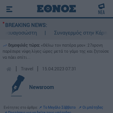
BREAKING NEWS:
υαγοσώστη
Συναγερμός στην Κάρπαθο: Βρέ
δημοφιλές τώρα:
«Θέλω τον πατέρα μου»: 27χρονη
παρέσυρε νύφη λίγες ώρες μετά το γάμο της και ζητούσε
να πάει σπίτι...
┋
Travel
┋
15.04.2023 07:31
Newsroom
Ενότητες στο άρθρο:
📌 Το Μεγάλο Σάββατο
📌 Οι μπότηδες
📌 Προτάσεις για να δείτε τους μπότηδες