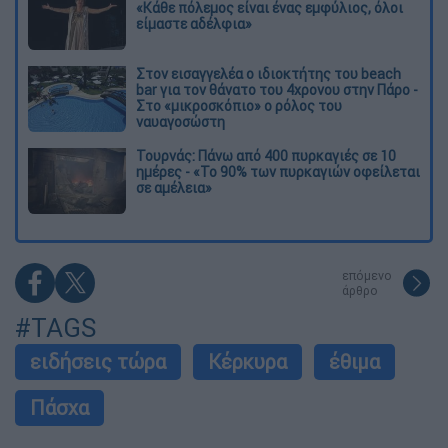
«Κάθε πόλεμος είναι ένας εμφύλιος, όλοι
είμαστε αδέλφια»
Στον εισαγγελέα ο ιδιοκτήτης του beach
bar για τον θάνατο του 4χρονου στην Πάρο -
Στο «μικροσκόπιο» ο ρόλος του
ναυαγοσώστη
Τουρνάς: Πάνω από 400 πυρκαγιές σε 10
ημέρες - «Το 90% των πυρκαγιών οφείλεται
σε αμέλεια»
επόμενο
άρθρο
#TAGS
ειδήσεις τώρα
Κέρκυρα
έθιμα
Πάσχα