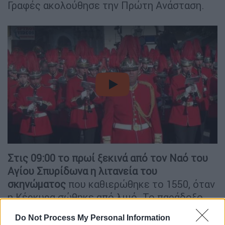
Γραφές ακολούθησε την Πρώτη Ανάσταση.
video
Στις 09:00 το πρωί ξεκινά από τον Ναό του
Αγίου Σπυρίδωνα η λιτανεία
του
σκηνώματος
που καθιερώθηκε το 1550, όταν
η Κέρκυρα σώθηκε από λιμό. Το παράδοξο
εδώ είναι ότι γίνεται ταυτόχρονα και η
Do Not Process My Personal Information
περιφορά του Επιταφίου, αντίθετα από όλα