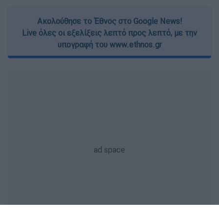
Ακολούθησε το Έθνος στο Google News!
Live όλες οι εξελίξεις λεπτό προς λεπτό, με την
υπογραφή του www.ethnos.gr