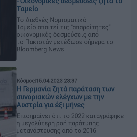
- Οικονομικές δεσμεύσεις ζητά το
Ταμείο
Το Διεθνές Νομισματικό
Ταμείο απαιτεί τις “απαραίτητες”
οικονομικές δεσμεύσεις από
το Πακιστάν μετέδωσε σήμερα το
Bloomberg News
Κόσμος
|
15.04.2023 23:37
Η Γερμανία ζητά παράταση των
συνοριακών ελέγχων με την
Αυστρία για έξι μήνες
Επισημαίνει ότι το 2022 καταγράφηκε
η μεγαλύτερη ροή παράτυπης
μετανάστευσης από το 2016