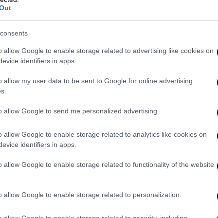
ο Σύρος ΥΠΕΞ
Out
Η έντονη διπλωματική κινητικότητα
consents
που καταγράφεται το τελευταίο
διάστημα αίρει την απομόνωση της
o allow Google to enable storage related to advertising like cookies on
Συρίας στον αραβικό κόσμο
evice identifiers in apps.
o allow my user data to be sent to Google for online advertising
s.
to allow Google to send me personalized advertising.
Κόσμος
|
15.04.2023 22:49
Χιλιάδες Έλληνες έψαλαν το
o allow Google to enable storage related to analytics like cookies on
«Χριστός Ανέστη» μέσα στην
evice identifiers in apps.
βροχή στη Μελβούρνη
o allow Google to enable storage related to functionality of the website
Οι πιστοί στη Μελβούρνη δεν
πτοήθηκαν από τη δυνατή βροχή που
έπεφτε καθ' όλη τη διάρκεια της
o allow Google to enable storage related to personalization.
Ανάστασης
o allow Google to enable storage related to security, including