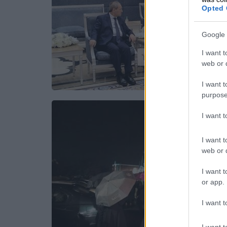
Opted 
Google 
I want t
web or d
I want t
purpose
I want 
I want t
web or d
I want t
or app.
I want t
I want t