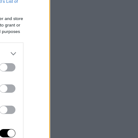
B’s List of
er and store
to grant or
ed purposes