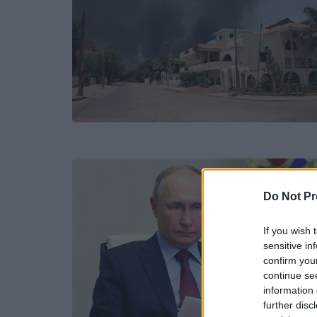
Do Not Pr
If you wish 
sensitive in
confirm you
continue se
information 
further disc