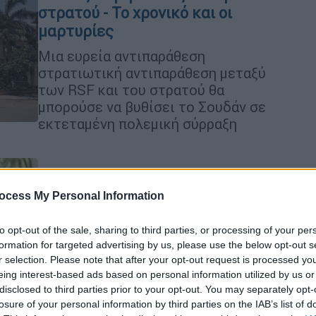
στρατού - Το χρονικό και οι
μαρτυρίες
Mια ευρεία αντιπαράθεση
στρατιωτική αντιπαράθεση μεταξύ
των RSF και του στρατού θα
μπορούσε να βυθίσει το Σουδάν σε
εκτεταμένη πολεμική σύρραξη
Κόσμος
|
15.04.2023 23:12
ocess My Personal Information
Ρωσία: O Βλαντίμιρ Πούτιν
υπέγραψε νόμο που θεσπίζει την
to opt-out of the sale, sharing to third parties, or processing of your per
ηλεκτρονική στρατολόγηση
formation for targeted advertising by us, please use the below opt-out s
r selection. Please note that after your opt-out request is processed y
Ένας έφεδρος θα μπορεί στο εξής να
eing interest-based ads based on personal information utilized by us or
επιστρατευτεί μέσω μιας
disclosed to third parties prior to your opt-out. You may separately opt-
διαδικτυακής πύλης
losure of your personal information by third parties on the IAB’s list of