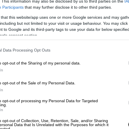
. This information may also be disclosed by us to third parties on the
IA
Participants
that may further disclose it to other third parties.
 that this website/app uses one or more Google services and may gath
including but not limited to your visit or usage behaviour. You may click 
 to Google and its third-party tags to use your data for below specifi
Κόσμος
|
15.04.2023 23:00
ogle consent section.
Λούλα κατά ΗΠΑ: Πρέπει να
σταματήσουν να «ενθαρρύνουν»
l Data Processing Opt Outs
την σύρραξη στην Ουκρανία
o opt-out of the Sharing of my personal data.
Οι δηλώσεις του κατά την επίσκεψή
In
του στην Κίνα
o opt-out of the Sale of my Personal Data.
In
to opt-out of processing my Personal Data for Targeted
ing.
In
Κόσμος
|
15.04.2023 22:51
Αίρεται η απομόνωση της Συρίας
o opt-out of Collection, Use, Retention, Sale, and/or Sharing
ersonal Data that Is Unrelated with the Purposes for which it
στον αραβικό κόσμο: Στην Αλγερία
lected.