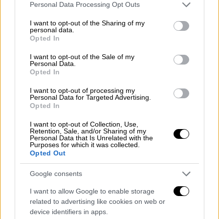
Please note that this website/app uses one or more Google
Personal Data Processing Opt Outs
services and may gather and store information including but
Ο πρόεδρος Βλαντίμρ Πούτιν είχε διατάξει
not limited to your visit or usage behaviour. You may click to
I want to opt-out of the Sharing of my
την επιστράτευση 300.000 εφέδρων τον
personal data.
grant or deny consent to Google and its third-party tags to
Opted In
Σεπτέμβριο του 2022, η υλοποίηση της
use your data for below specified purposes in below Google
consent section.
οποίας ήταν συχνά χαοτική.
I want to opt-out of the Sale of my
Personal Data.
Opted In
Η Μόσχα αναφέρει ότι επιστράτευσε
τουλάχιστον 300.000 άνδρες
πέρυσι για να
I want to opt-out of processing my
Personal Data for Targeted Advertising.
ενισχύσει την "ειδική στρατιωτική
Opted In
επιχείρηση" της στην Ουκρανία.
I want to opt-out of Collection, Use,
Retention, Sale, and/or Sharing of my
Παρότι το Κρεμλίνο διαψεύδει ότι θέλει να
Personal Data that Is Unrelated with the
Purposes for which it was collected.
ξεκινήσει ένα δεύτερο κύμα, πολλοί στη
Opted Out
Ρωσία ανησυχούν, καθώς ο ουκρανικός
στρατός
προετοιμάζει μεγάλη αντεπίθεση.
Google consents
I want to allow Google to enable storage
Η αστυνομία έχει το δικαίωμα να διώκει
related to advertising like cookies on web or
όσους αντιστέκονται, οι οποίοι κινδυνεύουν
device identifiers in apps.