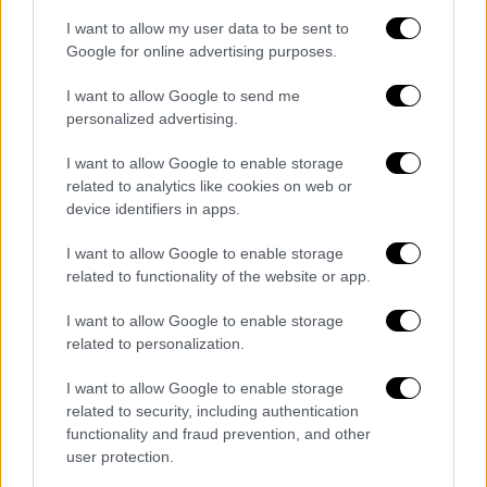
με ποινές φυλάκισης. Η εφορία, τα
πανεπιστήμια και άλλοι
δημόσιοι οργανισμοί
I want to allow my user data to be sent to
Google for online advertising purposes.
θα έχουν καθήκον να παρέχουν τα προσωπικά
στοιχεία των επιστρατεύσιμων.
I want to allow Google to send me
personalized advertising.
Η
άρνηση
να παρουσιαστούν στο γραφείο
στρατολόγησης θα στερήσει κατά συνέπεια
I want to allow Google to enable storage
από τους Ρώσους τη δυνατότητα να
related to analytics like cookies on web or
device identifiers in apps.
εργαστούν ως επιχειρηματίες ή
αυτοαπασχολούμενοι, να λάβουν δάνεια ή να
I want to allow Google to enable storage
έχουν την κατοικία τους και το αυτοκίνητό
related to functionality of the website or app.
τους.
I want to allow Google to enable storage
Τα
μέτρα
αυτά αφορούν επίσης Ρώσους που
related to personalization.
έχουν εγκαταλείψει τη χώρα τους και
I want to allow Google to enable storage
εργάζονται εξ αποστάσεως.
related to security, including authentication
functionality and fraud prevention, and other
Η προηγούμενη
επιστράτευση
τον
user protection.
Σεπτέμβριο του 2022 είχε προκαλέσει τη