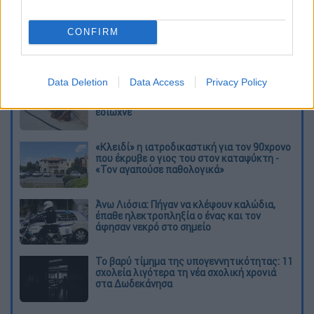
φυγή δεκάδων χιλιάδων Ρώσων στο
εξωτερικό.
CONFIRM
Διαβάστε ακόμη
Data Deletion
Data Access
Privacy Policy
Τα «γεράκια» της Ψάθας: Έσωσαν από τη
μεγάλη φωτιά τη γειτονιά που κάποτε τους
έδιωχνε
«Κλειδί» η ιατροδικαστική για τον 90χρονο
που έκρυβε ο γιος του στον καταψύκτη -
«Τον αγαπούσε παθολογικά»
Άνω Λιόσια: Πήγαν να κλέψουν καλώδια,
έπαθε ηλεκτροπληξία ο ένας και τον
άφησαν νεκρό στο σημείο
Το βαρύ τίμημα της υπογεννητικότητας: 11
σχολεία λιγότερα τη νέα σχολική χρονιά
στα Δωδεκάνησα