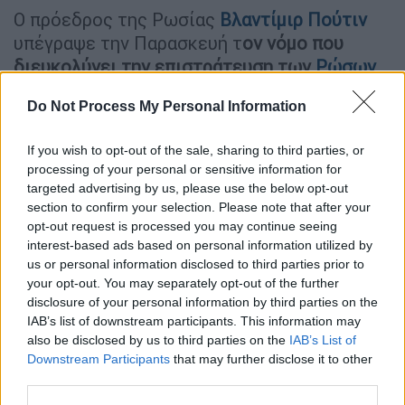
Ο πρόεδρος της Ρωσίας
Βλαντίμιρ Πούτιν
υπέγραψε την Παρασκευή τ
ον νόμο που
διευκολύνει την επιστράτευση των
Ρώσων
στις μονάδες του στρατού, ένα νομοσχέδιο
Do Not Process My Personal Information
που επικυρώθηκε μέσα σε δύο ημέρες από
την Κρατική Δούμα, την κάτω Βουλή του
If you wish to opt-out of the sale, sharing to third parties, or
ρωσικού κοινοβουλίου, σύμφωνα με τα
processing of your personal or sensitive information for
ρωσικά πρακτορεία ειδήσεων.
targeted advertising by us, please use the below opt-out
section to confirm your selection. Please note that after your
Βάσει του νέου νόμου, ένας
έφεδρος θα
opt-out request is processed you may continue seeing
μπορεί στο εξής να επιστρατευτεί
μέσω
interest-based ads based on personal information utilized by
us or personal information disclosed to third parties prior to
μιας διαδικτυακής πύλης των ρωσικών
your opt-out. You may separately opt-out of the further
δημόσιων υπηρεσιών ή ακόμη εάν η εντολή
disclosure of your personal information by third parties on the
παραδοθεί σε έναν τρίτο.
IAB’s list of downstream participants. This information may
also be disclosed by us to third parties on the
IAB’s List of
Έως σήμερα, οι κλητεύσεις έπρεπε
Downstream Participants
that may further disclose it to other
υποχρεωτικά να παραδίδονται με τα χέρια
third parties.
τους.