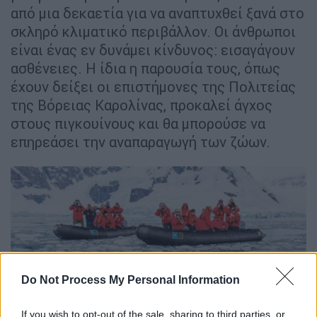
από μια δεκαετία για να αναπτυχθεί ξανά στο
σκληρό κλιματικό περιβάλλον. Οι άνθρωποι
είναι ένας εν δυνάμει κίνδυνος: εισαγάγουν
ασθένειες. Η ίδια η παρουσία τους, όπως
έχουν δείξει οι επιστήμονες της Πολιτείας
της Βόρειας Καρολίνας, προκαλεί άγχος
στους πιγκουίνους και θα μπορούσε να
επηρεάσει την αναπαραγωγή των ζώων.
Do Not Process My Personal Information
If you wish to opt-out of the sale, sharing to third parties, or