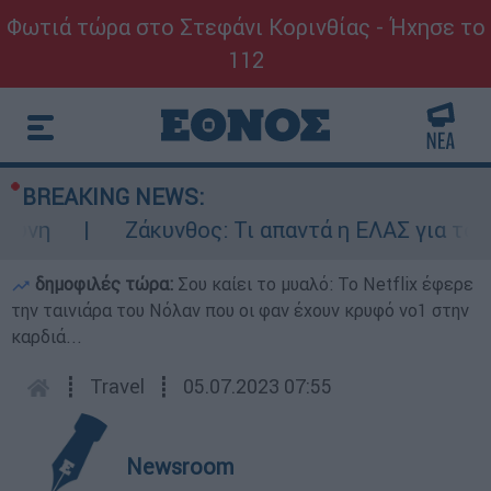
Φωτιά τώρα στο Στεφάνι Κορινθίας - Ήχησε το
112
BREAKING NEWS:
Ζάκυνθος: Τι απαντά η ΕΛΑΣ για τους 8 βιασμο
δημοφιλές τώρα:
Σου καίει το μυαλό: Το Netflix έφερε
την ταινιάρα του Νόλαν που οι φαν έχουν κρυφό νο1 στην
καρδιά...
┋
Travel
┋
05.07.2023 07:55
Newsroom