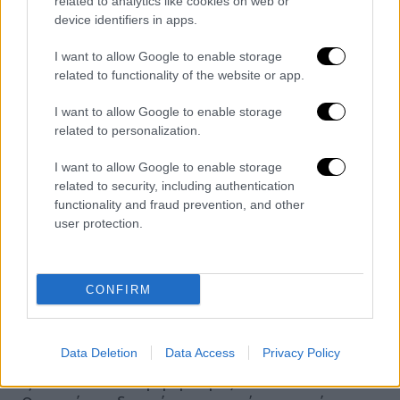
related to analytics like cookies on web or
μεγαλύτερη βιοποικιλότητα της
device identifiers in apps.
Ανταρκτικής. Οι αδηφάγοι επισκέπτες,
I want to allow Google to enable storage
συχνά λόγω της άγριας ζωής, προτιμούν να
related to functionality of the website or app.
συγκεντρώνονται σε μέρη που δεν είναι
καλυμμένα με πάγο. Καθώς καταφθάνουν όλο
I want to allow Google to enable storage
related to personalization.
και περισσότεροι τουρίστες, πηγαίνοντας
στα ενδότερα της ηπείρου για να αποφύγουν
I want to allow Google to enable storage
άλλους τουρίστες και να συμμετέχουν σε
related to security, including authentication
ένα ευρύτερο φάσμα δραστηριοτήτων, αυτές
functionality and fraud prevention, and other
user protection.
οι παρθένες περιοχές αναπόφευκτα
συρρικνώνονται.
Η διεθνής κοινότητα
έχει απαγορεύσει τις
CONFIRM
εξορύξεις στην ήπειρο και τα πλοία δεν
επιτρέπεται να χρησιμοποιούν βαρύ μαζούτ
Data Deletion
Data Access
Privacy Policy
στα ύδατά της. Ωστόσο, ο τουρισμός
εξακολουθεί να μην ρυθμίζεται σωστά.