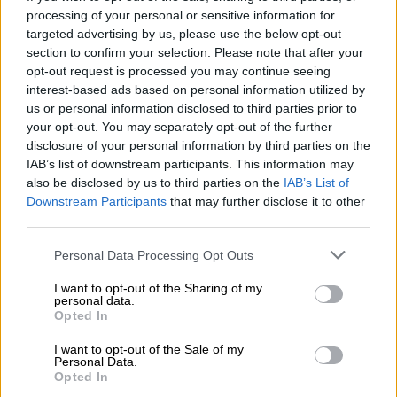
processing of your personal or sensitive information for
targeted advertising by us, please use the below opt-out
Ταραχή...
section to confirm your selection. Please note that after your
opt-out request is processed you may continue seeing
Ωστόσο, καθώς
ο τουρισμός γίνεται πιο
interest-based ads based on personal information utilized by
us or personal information disclosed to third parties prior to
δημοφιλής, οι εταιρείες ανταγωνίζονται για
your opt-out. You may separately opt-out of the further
να προσφέρουν ξεχωριστές εμπειρίες που
disclosure of your personal information by third parties on the
είναι πιο συναρπαστικές από το να
IAB’s list of downstream participants. This information may
φωτογραφίζεις τους παγετώνες από το
also be disclosed by us to third parties on the
IAB’s List of
Downstream Participants
that may further disclose it to other
κατάστρωμα ενός πλοίου. Πέρυσι, για
third parties.
παράδειγμα, μια εταιρεία με το όνομα White
Desert οργάνωσε μια πολυτελή
Please note that this website/app uses one or more Google
Personal Data Processing Opt Outs
services and may gather and store information including but
κατασκήνωση στο έδαφος της Ανταρκτικής.
not limited to your visit or usage behaviour. You may click to
I want to opt-out of the Sharing of my
Οι υπερπολυτελείς (κάτι σαν) σκηνές,
personal data.
grant or deny consent to Google and its third-party tags to
Opted In
περίπου 60 μίλια από την ακτή, ήταν
use your data for below specified purposes in below Google
στημένες κοντά σε μια αποικία
consent section.
I want to opt-out of the Sale of my
Personal Data.
αυτοκρατορικών πιγκουίνων και ήταν
Opted In
προσβάσιμες μόνο με ιδιωτικά τζετ. Οι