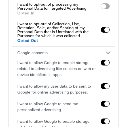
επισκέπτες, που πληρώνουν τουλάχιστον
I want to opt-out of processing my
Personal Data for Targeted Advertising.
65.000 δολάρια για τη διαμονή τους,
Opted In
ενθαρρύνονταν να εξερευνήσουν την ήπειρο
I want to opt-out of Collection, Use,
με αεροπλάνο, μηχανές χιονιού (Ski-Doos)
Retention, Sale, and/or Sharing of my
Personal Data that Is Unrelated with the
και ειδικά ανασκευασμένα φορτηγά οχήματα
Purposes for which it was collected.
Opted Out
προτού απολαύσουν ένα γκουρμέ γεύμα του
οποίου τα εδέσματα μεταφέρονταν από τη
Google consents
Νότια Αφρική! Όλα αυτά αθροίζονται σε
I want to allow Google to enable storage
καταστροφικούς κινδύνους.
related to advertising like cookies on web or
device identifiers in apps.
Συρρίκνωση των παρθένων τόπων!
I want to allow my user data to be sent to
Μια πρόσφατη μελέτη διαπίστωσε ότι
Google for online advertising purposes.
λιγότερο από το ένα τρίτο της ηπείρου είναι
ακόμα «παρθένος τόπος», χωρίς την
I want to allow Google to send me
παραμικρή καταγραφή οποιασδήποτε
personalized advertising.
ανθρώπινης παρουσίας. Αυτοί οι ανέγγιχτοι
I want to allow Google to enable storage
τόποι δεν περιλαμβάνουν τις περιοχές με τη