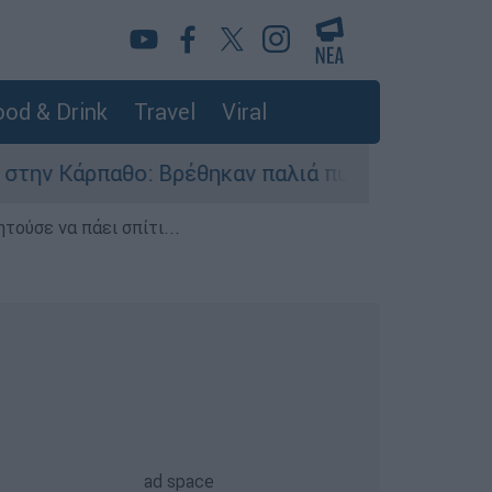
od & Drink
Travel
Viral
έθηκαν παλιά πυρομαχικά στο Αρδάνι - Απαγορεύ
τούσε να πάει σπίτι...