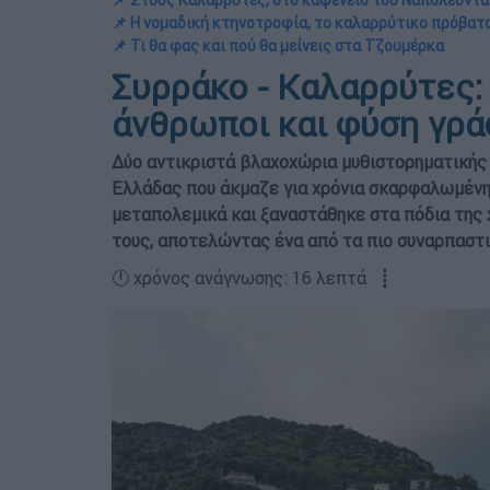
📌 Στους Καλαρρύτες, στο καφενείο του Ναπολέοντα
📌 Η νομαδική κτηνοτροφία, το καλαρρύτικο πρόβατο
📌 Τι θα φας και πού θα μείνεις στα Τζουμέρκα
Συρράκο - Καλαρρύτες:
άνθρωποι και φύση γρά
Δύο αντικριστά βλαχοχώρια μυθιστορηματικής 
Ελλάδας που άκμαζε για χρόνια σκαρφαλωμέν
μεταπολεμικά και ξαναστάθηκε στα πόδια της 
τους, αποτελώντας ένα από τα πιο συναρπαστι
🕛 χρόνος ανάγνωσης: 16 λεπτά ┋