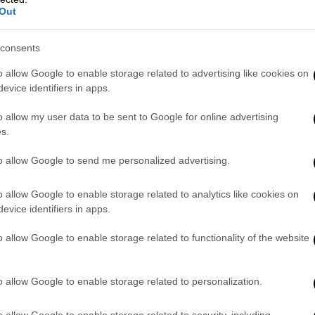
Out
ράκο (Μάγδα Μπακούση/ethnos.gr)
γέφυρα και ανθρώπινη επαφή
consents
o allow Google to enable storage related to advertising like cookies on
εύεται τις ομορφιές: πλατάνια, ρεματιές,
evice identifiers in apps.
ελαρυστά νερά του
Άραχθου
και των
o allow my user data to be sent to Google for online advertising
ές που ξετυλίγονται ανάμεσα σε
s.
μνες ορθοπλαγιές, δασωμένες εκτάσεις και
νες βγαλμένες λες από στίχους του
to allow Google to send me personalized advertising.
άλογα βόσκουν αμέριμνα στις παρυφές των
ανα
βλαχοχώρια
της περιοχής. Χωριά με
o allow Google to enable storage related to analytics like cookies on
φία
και τη μετακινούμενη ζωή, αλλά και με
evice identifiers in apps.
ορικό παρελθόν. Από εδώ ξεκινούσαν οι
o allow Google to enable storage related to functionality of the website
 τα
καλαρρύτικα έργα αργυροχρυσοχοΐας
, τη Βενετία και τη Μασσαλία, απλώνοντας
o allow Google to enable storage related to personalization.
ριών πολύ πέρα από τα βουνά που τα
o allow Google to enable storage related to security, including