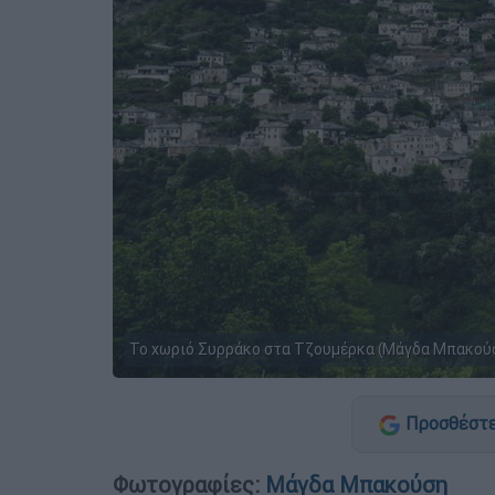
Το χωριό Συρράκο στα Τζουμέρκα (Μάγδα Μπακούσ
Προσθέστε
Φωτογραφίες:
Μάγδα Μπακούση