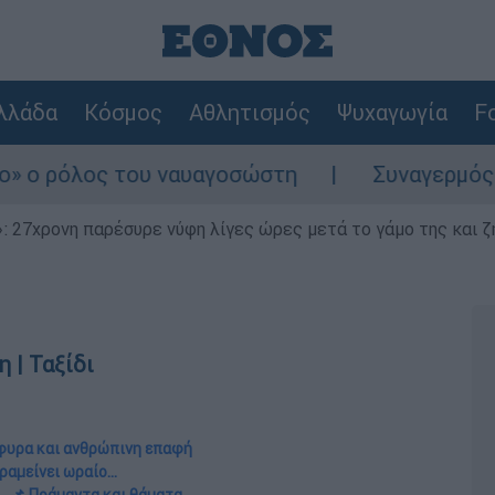
λλάδα
Κόσμος
Αθλητισμός
Ψυχαγωγία
Fo
αυαγοσώστη
Συναγερμός στην Κάρπαθο: Βρ
 27χρονη παρέσυρε νύφη λίγες ώρες μετά το γάμο της και ζη
 | Ταξίδι
έφυρα και ανθρώπινη επαφή
αραμείνει ωραίο…