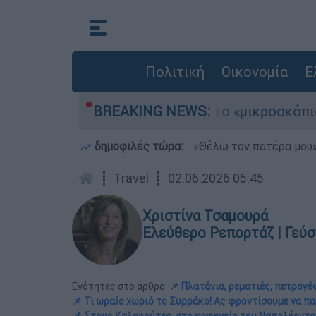
Πολιτική
Οικονομία
Ε
υ στην Πάρο - Στο «μικροσκόπιο» ο ρόλος του ν
BREAKING NEWS:
δημοφιλές τώρα:
«Θέλω τον πατέρα μου»:
┋
Travel
┋
02.06.2026 05:45
Χριστίνα Τσαμουρά
Ελεύθερο Ρεπορτάζ | Γεύση
Ενότητες στο άρθρο:
📌 Πλατάνια, ρεματιές, πετρογ
📌 Τι ωραίο χωριό το Συρράκο! Ας φροντίσουμε να π