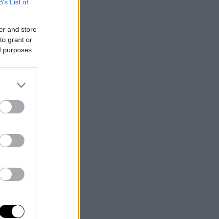
B’s List of
er and store
to grant or
ed purposes