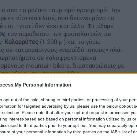
το από το μαζικό τουρισμό προορισμό. Την
ρκετινίστικα κλισέ, που δείχνει μόνο το
πτη –γιατί δεν έχει και άλλο. Φτιάξαμε
ν,
τον παράδεισο των φυσιολατρών, με
υς
Καλαρρύτες
(1.200 μ.) και τα γύρω
ις σε καταπράσινους «νεραϊδότοπους» πλάι
 περπατήματα σε καλοφροντισμένα
ασμένους mountain bikers, διασταυρώσεις με
ατανύξεις» σε υπεραιωνόβια
ών. Κηρυγμένοι παραδοσιακοί οικισμοί
ocess My Personal Information
ικριστές «αετοφωλιές» των
Αθαμανικών
διαφορετικές πορείες, που τις χωρίζει η
to opt-out of the sale, sharing to third parties, or processing of your per
ενώνει ένα πανέμορφο ιστορικό μονοπάτι,
formation for targeted advertising by us, please use the below opt-out s
 με την ιστορία τους και με τους φωτεινούς
r selection. Please note that after your opt-out request is processed y
eing interest-based ads based on personal information utilized by us or
ς τους.
disclosed to third parties prior to your opt-out. You may separately opt-
losure of your personal information by third parties on the IAB’s list of