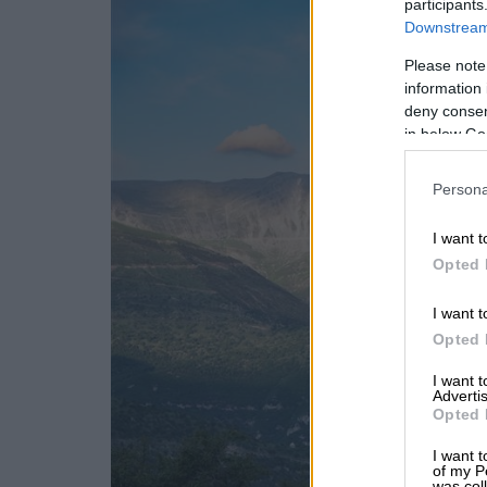
participants
Downstream 
Please note
information 
deny consent
in below Go
Persona
I want t
Opted 
I want t
Opted 
I want 
Advertis
Opted 
I want t
of my P
was col