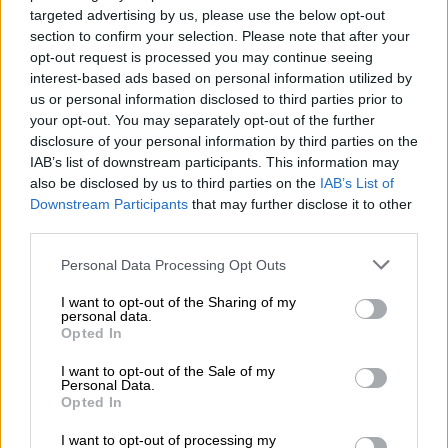
Εννιά προμηθευτείτε καφέ, νερό και σνακ,
targeted advertising by us, please use the below opt-out
καθώς δεν θα βρείτε τίποτα κοντά στην
section to confirm your selection. Please note that after your
περιοχή.
opt-out request is processed you may continue seeing
interest-based ads based on personal information utilized by
Αγιά Μαρίνα
us or personal information disclosed to third parties prior to
your opt-out. You may separately opt-out of the further
disclosure of your personal information by third parties on the
IAB’s list of downstream participants. This information may
also be disclosed by us to third parties on the
IAB’s List of
Downstream Participants
that may further disclose it to other
third parties.
video
Please note that this website/app uses one or more Google
Personal Data Processing Opt Outs
services and may gather and store information including but
not limited to your visit or usage behaviour. You may click to
I want to opt-out of the Sharing of my
personal data.
grant or deny consent to Google and its third-party tags to
Opted In
use your data for below specified purposes in below Google
consent section.
I want to opt-out of the Sale of my
Personal Data.
Στη λεωφόρο Αθηνών – Σουνίου, περίπου
Opted In
μισό χιλιόμετρο μακριά από την εκκλησία
I want to opt-out of processing my
της Αγίας Μαρίνας
κρύβεται μία παραλία που