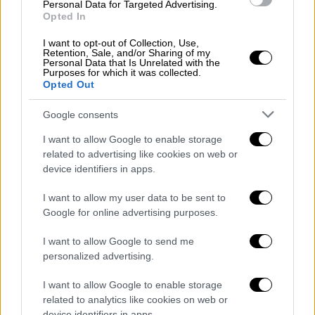
Personal Data for Targeted Advertising.
μοιάζει να είναι βγαλμένη από τα Επτάνησα.
Opted In
Η αμμώδης Αγιά Μαρίνα έχει πεντακάθαρα
I want to opt-out of Collection, Use,
νερά και μέχρι σήμερα θεωρείται άκρως…
Retention, Sale, and/or Sharing of my
Personal Data that Is Unrelated with the
μυστική.
Purposes for which it was collected.
Opted Out
Ένα βουναλάκι την κρύβει από τον δρόμο, με
Google consents
αποτέλεσμα να καθίσταται ιδανικό
ησυχαστήριο για λίγους και καλούς. Φυσικά,
I want to allow Google to enable storage
και εδώ πρόκειται για ανοργάνωτη παραλία,
related to advertising like cookies on web or
device identifiers in apps.
οπότε φρόντισε να πάρεις μαζί σου ομπρέλα
και μπόλικο νερό. Όλα τα άλλα θα τα βρεις
I want to allow my user data to be sent to
εκεί.
Google for online advertising purposes.
Δασκαλειό
I want to allow Google to send me
personalized advertising.
I want to allow Google to enable storage
related to analytics like cookies on web or
device identifiers in apps.