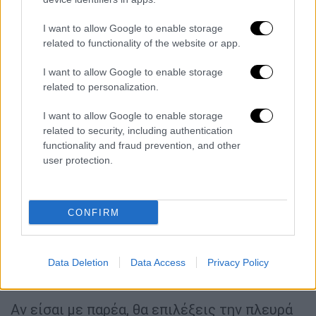
I want to allow Google to enable storage
video
related to functionality of the website or app.
I want to allow Google to enable storage
related to personalization.
I want to allow Google to enable storage
Πολύ
κοντά στη διάσημη Κακιά Θάλασσα της
related to security, including authentication
functionality and fraud prevention, and other
Κερατέας
, βρίσκεται μια παραλία που
user protection.
ενδείκνυται για… ζευγαροκαταστάσεις και
ρομάντζο. Το Δασκαλειό είναι ένας πολύ
όμορφος κόλπος, που έχει μία οργανωμένη
CONFIRM
και μια ανοργάνωτη πλευρά. Πρόκειται για
μία ιδιαίτερη παραλία που χαρίζει ένα
πανέμορφο ηλιοβασίλεμα, οπότε φρόντισε
Data Deletion
Data Access
Privacy Policy
να μείνεις μέχρι το απόγευμα.
Αν είσαι με παρέα, θα επιλέξεις την πλευρά