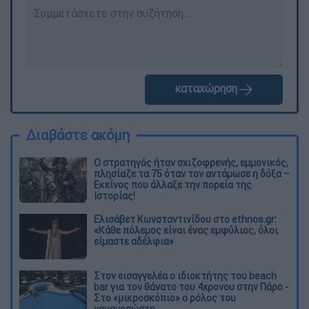
καταχώρηση
Διαβάστε ακόμη
O στρατηγός ήταν σχιζοφρενής, εμμονικός,
πλησίαζε τα 75 όταν τον αντάμωσε η δόξα –
Εκείνος που άλλαξε την πορεία της
Ιστορίας!
Ελισάβετ Κωνσταντινίδου στο ethnos.gr:
«Κάθε πόλεμος είναι ένας εμφύλιος, όλοι
είμαστε αδέλφια»
Στον εισαγγελέα ο ιδιοκτήτης του beach
bar για τον θάνατο του 4χρονου στην Πάρο -
Στο «μικροσκόπιο» ο ρόλος του