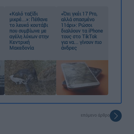
«Καλό ταξίδι
«Όχι γκέι 17 Pro,
μικρέ...»: Πέθανε
αλλά σπασμένο
το λευκό κουτάβι
11άρι»: Ρώσοι
που συμβίωνε με
διαλύουν τα iPhone
αγέλη λύκων στην
τους στο TikTok
Κεντρική
για να... γίνουν πιο
Μακεδονία
άνδρες
επόμενο άρθρο