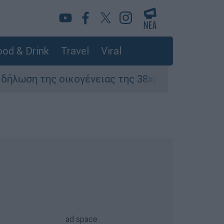
od & Drink
Travel
Viral
 οικογένειας της 38χρονης Βρετανίδας που δο