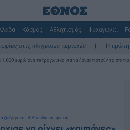
λλάδα
Κόσμος
Αθλητισμός
Ψυχαγωγία
Fo
 πληγείσες περιοχές
Η πρώτη δήλωση της
1.000 ευρώ ανά τετραγωνικό για να ξαναχτιστούν τα σπίτια
τα ζωής μας»
📌 Δεν είναι οι πρώτοι
ρχισε να ρίχνει «καμπάνες»