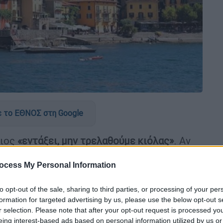
 το ΕΘΝΟΣ στη Google
οιος
«εντάξει, μην τρελαθούμε κιόλας»
. Αν
 πίσω από την απόφαση των Αρχών στη
υμία να προστατευθούν οι λιγοστοί ντόπιοι
ocess My Personal Information
ή συνθήκη όταν μιλάμε για το φαινόμενο του
to opt-out of the sale, sharing to third parties, or processing of your per
formation for targeted advertising by us, please use the below opt-out s
r selection. Please note that after your opt-out request is processed y
κων, που βρίσκεται στις όχθες της λίμνης
eing interest-based ads based on personal information utilized by us or