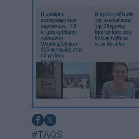
Η «μαύρη»
Η πρώτη δήλωση
καταγραφή των
της οικογένειας
πυρκαγιών: 118
της 38χρονης
κτίρια κρίθηκαν
Βρετανίδας που
«κόκκινα» -
δολοφονήθηκε
Ολοκληρώθηκαν
στην Κυψέλη
325 αυτοψίες στις
πληγείσες
περιοχές
#TAGS