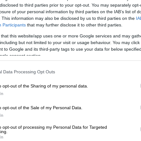
ιμα έως και 200 ευρώ σε τουρίστες.
disclosed to third parties prior to your opt-out. You may separately opt-
ηθοι ή φορώντας μαγιό, σε μια
losure of your personal information by third parties on the IAB’s list of
ή του χωριού.
. This information may also be disclosed by us to third parties on the
IA
Participants
that may further disclose it to other third parties.
 that this website/app uses one or more Google services and may gath
including but not limited to your visit or usage behaviour. You may click 
 to Google and its third-party tags to use your data for below specifi
ogle consent section.
πό πισίνα και κηρύχθηκε νεκρό: 5
l Data Processing Opt Outs
o opt-out of the Sharing of my personal data.
In
τέτοιου είδους ενδυμασία επιτρέπεται
νης ή κατά τη διάρκεια εκδρομών με σκάφος
o opt-out of the Sale of my Personal Data.
In
κές ομάδες δεν επιτρέπεται να
to opt-out of processing my Personal Data for Targeted
ing.
5 άτομα και δεν πρέπει να εμποδίζουν την
In