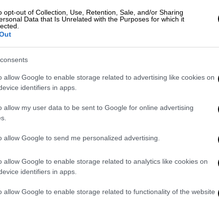
οκάκια της Βαρένα
. Επιπλέον, οι ξεναγοί
o opt-out of Collection, Use, Retention, Sale, and/or Sharing
 φορητά μεγάφωνα κατά τις ξεναγήσεις.
ersonal Data that Is Unrelated with the Purposes for which it
lected.
Out
ητα ζωής μας»
και είμαστε περήφανοι που υποδεχόμαστε
consents
ό όλο τον κόσμο κάθε χρόνο», δήλωσε ο
o allow Google to enable storage related to advertising like cookies on
νι.
evice identifiers in apps.
κων μας δεν μπορεί να θυσιάζεται στον
o allow my user data to be sent to Google for online advertising
s.
θεσε.
to allow Google to send me personalized advertising.
λίγες ημέρες και, σύμφωνα με τοπικά μέσα
διαίτερα θετικό τρόπο από τους κατοίκους,
o allow Google to enable storage related to analytics like cookies on
ικό κώδικα.
evice identifiers in apps.
ι ό,τι θέλει. Όταν όμως περπατάς στο χωριό
o allow Google to enable storage related to functionality of the website
όρια, εκκλησίες ή στην κεντρική πλατεία,
ήλωσε ένας καταστηματάρχης στο ιταλικό