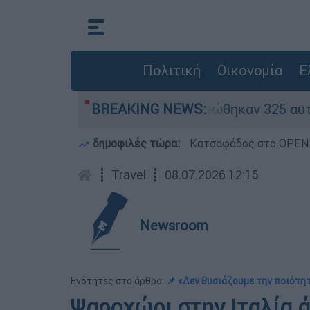
Πολιτική
Οικονομία
Ε
ν «κόκκινα» - Ολοκληρώθηκαν 325 αυτοψίες στις
BREAKING NEWS:
δημοφιλές τώρα:
Κατσαφάδος στο OPEN: 
┋
Travel
┋
08.07.2026 12:15
Newsroom
Ενότητες στο άρθρο:
📌 «Δεν θυσιάζουμε την ποιότη
Ψαροχώρι στην Ιταλία ά