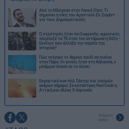
Από το Μίσιγκαν στον Λευκό Οίκο: Τι
σημαίνει η νίκη του Αμπντούλ Ελ-Σαγέντ
για τους Δημοκρατικούς
O στρατηγός ήταν σχιζοφρενής, εμμονικός,
πλησίαζε τα 75 όταν τον αντάμωσε η δόξα –
Εκείνος που άλλαξε την πορεία της
Ιστορίας!
Πώς πνίγηκε το 4χρονο παιδί σε πισίνα
στην Πάρο: Οι γονείς ήταν στη θάλασσα, ο
μπάρμαν έπεσε να το σώσει
Εκρηκτικό κοκτέιλ ζέστης και ισχυρών
ανέμων σήμερα: Σε κατάσταση Red Code η
Αττική και άλλες 5 περιοχές
επόμενο
άρθρο