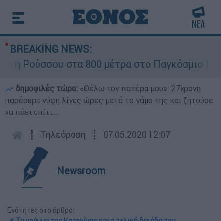
BREAKING NEWS:
η Ρούσσου στα 800 μέτρα στο Παγκόσμιο Πρωτά
δημοφιλές τώρα:
«Θέλω τον πατέρα μου»: 27χρονη
παρέσυρε νύφη λίγες ώρες μετά το γάμο της και ζητούσε
να πάει σπίτι...
┋
Τηλεόραση
┋
07.05.2020 12:07
Newsroom
Ενότητες στο άρθρο:
📌 Το γράμμα της Κατερίνας και η τελική δεκάδα του