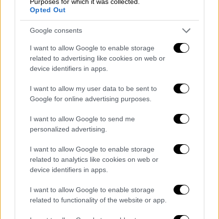
Purposes for which it was collected.
Opted Out
Google consents
I want to allow Google to enable storage
related to advertising like cookies on web or
device identifiers in apps.
I want to allow my user data to be sent to
Google for online advertising purposes.
Το γράμμα της Κατερίνας και η
I want to allow Google to send me
τελική δεκάδα του MasterChef 4
personalized advertising.
«Μαζί με τη Μαριάννα στείλαμε την
I want to allow Google to enable storage
related to analytics like cookies on web or
Κατερίνα στα κομμωτήρια, που τόσο της
device identifiers in apps.
αρέσουν», ανέφερε η Ντέμη, η οποία μαζί με
τη Μαριάννα γύρισαν στο σπίτι του
I want to allow Google to enable storage
MasterChef 4. Ενώ η Μαρλέν είπε: «Ήταν σαν
related to functionality of the website or app.
την κατσαρίδα, η κατσαρίδα επιβιώνει σε