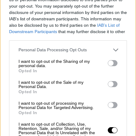
«Θέλω να κρατήσω τα θετικά, αλλά οι
your opt-out. You may separately opt-out of the further
συνθήκες ήταν τελείως διαφορετικές και το
disclosure of your personal information by third parties on the
IAB’s list of downstream participants. This information may
παρασκήνιο με έχει καταβάλλει. Να ευχηθώ
also be disclosed by us to third parties on the
IAB’s List of
στον κόσμο να μην επιτρέπει σε κανέναν να
Downstream Participants
that may further disclose it to other
του θέτει όρια και φραγμούς. Σήμερα εγώ η
third parties.
ίδια έθεσα το όριο. Η ζωή είναι ωραία,
Please note that this website/app uses one or more Google
Personal Data Processing Opt Outs
γεμάτη εκπλήξεις και ανατροπές» είπε η
services and may gather and store information including but
Κατερίνα Λένη μετά την αποχώρηση.
not limited to your visit or usage behaviour. You may click to
I want to opt-out of the Sharing of my
personal data.
grant or deny consent to Google and its third-party tags to
Opted In
use your data for below specified purposes in below Google
consent section.
I want to opt-out of the Sale of my
Personal Data.
Opted In
I want to opt-out of processing my
Personal Data for Targeted Advertising.
Opted In
I want to opt-out of Collection, Use,
Retention, Sale, and/or Sharing of my
Personal Data that Is Unrelated with the