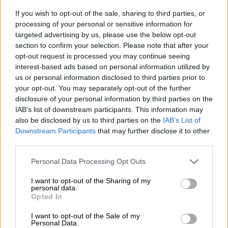
προχωρήσουμε σε καθολικές
If you wish to opt-out of the sale, sharing to third parties, or
απαγορεύσεις των έργων μας
processing of your personal or sensitive information for
targeted advertising by us, please use the below opt-out
Ο γνωστός τραγουδοποιός και
section to confirm your selection. Please note that after your
τραγουδιστής άφησε ανοιχτό το
opt-out request is processed you may continue seeing
ενδεχόμενο για μαζικές προσφυγές στη
interest-based ads based on personal information utilized by
δικαιοσύνη
us or personal information disclosed to third parties prior to
your opt-out. You may separately opt-out of the further
disclosure of your personal information by third parties on the
IAB’s list of downstream participants. This information may
also be disclosed by us to third parties on the
IAB’s List of
Downstream Participants
that may further disclose it to other
third parties.
Please note that this website/app uses one or more Google
Personal Data Processing Opt Outs
services and may gather and store information including but
not limited to your visit or usage behaviour. You may click to
I want to opt-out of the Sharing of my
personal data.
grant or deny consent to Google and its third-party tags to
Opted In
use your data for below specified purposes in below Google
consent section.
I want to opt-out of the Sale of my
Personal Data.