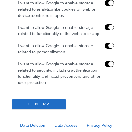
I want to allow Google to enable storage
related to analytics like cookies on web or
device identifiers in apps.
Απόψεις
|
07.05.2020 22:42
I want to allow Google to enable storage
related to functionality of the website or app.
«Πύργος της Βαβέλ» η ελληνική
διπλωματία στο Συριακό
I want to allow Google to enable storage
related to personalization.
Μια πρέσβης επιστρέφει όχι ως πρέσβης
αλλά ως ειδικός απεσταλμένος στη θέση
I want to allow Google to enable storage
ενός άλλου πρέσβη που είχε αποφασιστεί
related to security, including authentication
προ μηνών να γίνει πρέσβης αλλά δεν έγινε…
functionality and fraud prevention, and other
user protection.
CONFIRM
Data Deletion
Data Access
Privacy Policy