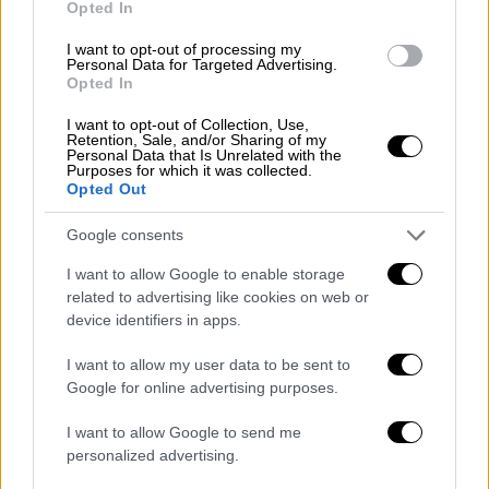
Opted In
I want to opt-out of processing my
Ελλάδα
|
07.05.2020 22:44
Personal Data for Targeted Advertising.
Opted In
Συναγερμός για ύποπτο δέμα κοντά στη
ΓΑΔΑ
I want to opt-out of Collection, Use,
Retention, Sale, and/or Sharing of my
Το σημείο έχουν αποκλείσει ισχυρές
Personal Data that Is Unrelated with the
Purposes for which it was collected.
αστυνομικές δυνάμεις, ενώ έχει διακοπεί
Opted Out
και η κυκλοφορία στην οδό Σούτσου
Google consents
I want to allow Google to enable storage
related to advertising like cookies on web or
device identifiers in apps.
I want to allow my user data to be sent to
Google for online advertising purposes.
I want to allow Google to send me
personalized advertising.