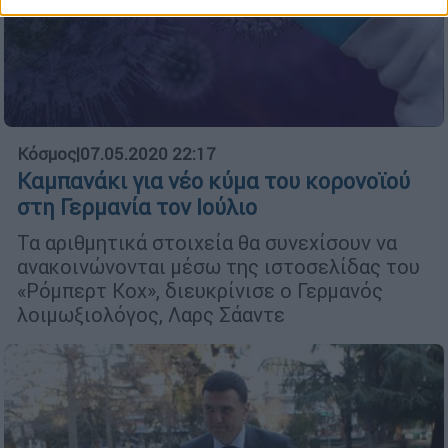
Κόσμος
|
07.05.2020 22:17
Καμπανάκι για νέο κύμα του κορονοϊού
στη Γερμανία τον Ιούλιο
Τα αριθμητικά στοιχεία θα συνεχίσουν να
ανακοινώνονται μέσω της ιστοσελίδας του
«Ρόμπερτ Κοχ», διευκρίνισε ο Γερμανός
λοιμωξιολόγος, Λαρς Σάαντε