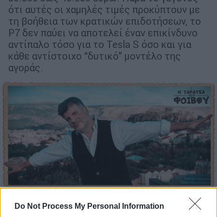
ότι αυτές οι χαμηλές τιμές προκύπτουν με
τη βοήθεια των κρατικών επιδοτήσεων, το
P7 δεν παύει να αποτελεί έναν επικίνδυνο
αντίπαλο τόσο για το Tesla S όσο και για
κάθε αντίστοιχο “δυτικό” μοντέλο της
αγοράς.
Πολιτισμός
|
07.05.2020 22:48
Do Not Process My Personal Information
Δεληβοριάς κατά Μενδώνη: Θα