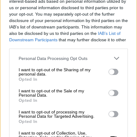
interest-based ads based on personal information utilized by
που άφησε πίσω της.
us or personal information disclosed to third parties prior to
your opt-out. You may separately opt-out of the further
Τα σίριαλ επιστρέφουν με εξελίξεις:
Ο
disclosure of your personal information by third parties on the
Δούκας πυροδοτεί εμφύλιο στις «Αγριες
IAB’s list of downstream participants. This information may
Μέλισσες», η Φαίη προτείνει λευκό γάμο στο
also be disclosed by us to third parties on the
IAB’s List of
Δαμιανό στο «Έλα στη θέση μου», ο
Downstream Participants
that may further disclose it to other
third parties.
Δημήτρης εντοπίζει τον Λεγάτο στο
«Έρωτας μετά».
Please note that this website/app uses one or more Google
Personal Data Processing Opt Outs
services and may gather and store information including but
J2US:
Η παρατήρηση του Σταμάτη Φασουλή
not limited to your visit or usage behaviour. You may click to
I want to opt-out of the Sharing of my
personal data.
στην Κωνσταντίνα Σπυροπούλου και
grant or deny consent to Google and its third-party tags to
Opted In
use your data for below specified purposes in below Google
συνέντευξη της Κρυσταλλίας. Τι λέει για το
consent section.
I want to opt-out of the Sale of my
συμπαίκτη της Λεωνίδα Καλφαγιάννη και την
Personal Data.
κριτική επιτροπή στο σόου του Open.
Opted In
I want to opt-out of processing my
ΕΞΤΡΑ ΕΝΘΕΤΟ LIFE
Personal Data for Targeted Advertising.
Opted In
«Τhe Great», «White Lines».
Δύο εξαιρετικές
I want to opt-out of Collection, Use,
σειρές έρχονται σε Cosmote ΤV και Νetflix