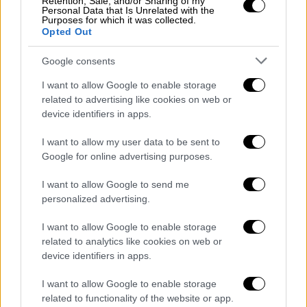
Retention, Sale, and/or Sharing of my
αντίστοιχα. Ακόμη συμβουλές για
Personal Data that Is Unrelated with the
Purposes for which it was collected.
τακτοποίηση του ψυγείου στο σπίτι σας,
Opted Out
συνταγές για δροσερά ανοιξιάτικα γλυκά,
Google consents
πως θα… διατηρήσετε την μνήμη σας και
μικρά μυστικά για να βάλετε τα καλλυντικά
I want to allow Google to enable storage
σας σε τάξη.
related to advertising like cookies on web or
device identifiers in apps.
Όπως κάθε εβδομάδα στο TV ΕΘΝΟΣ το
I want to allow my user data to be sent to
αναλυτικό πρόγραμμα της τηλεόρασης, οι
Google for online advertising purposes.
ταινίες της εβδομάδας και αναλυτικές
αστρολογικές προβλέψεις για κάθε ζώδιο
I want to allow Google to send me
personalized advertising.
από τη Βίκη Παγιατάκη.
I want to allow Google to enable storage
Στο «TV Έθνος» που κυκλοφορεί με το
related to analytics like cookies on web or
«Έθνος της Κυριακής» στις 10 Μαΐου 2020
device identifiers in apps.
I want to allow Google to enable storage
related to functionality of the website or app.