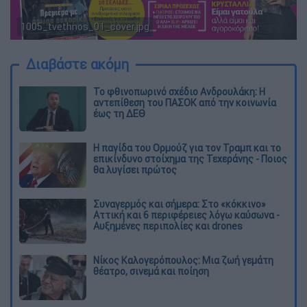
1005_tvethnos_01_cover.jpg
Διαβάστε ακόμη
Το φθινοπωρινό σχέδιο Ανδρουλάκη: Η
αντεπίθεση του ΠΑΣΟΚ από την κοινωνία
έως τη ΔΕΘ
Η παγίδα του Ορμούζ για τον Τραμπ και το
επικίνδυνο στοίχημα της Τεχεράνης - Ποιος
θα λυγίσει πρώτος
Συναγερμός και σήμερα: Στο «κόκκινο»
Αττική και 6 περιφέρειες λόγω καύσωνα -
Αυξημένες περιπολίες και drones
Νίκος Καλογερόπουλος: Μια ζωή γεμάτη
θέατρο, σινεμά και ποίηση