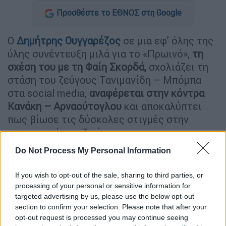
Προσθέστε το ΕΘΝΟΣ στη Google
Ο
Δημήτρης Ουγγαρέζος
σε μια εφ’ όλης της
ύλης συνέντευξη μιλά για το «Πρωινό»,
τη
σχέση του με τη Φαίη Σκορδά,
σχολιάζει τη
στάση του ζεύγους Τανιμανίδη – Μπόμπα
στα social media,
αναφέρεται στην κόντρα
Κανάκη – Αρναούτογλου
και αποκαλύπτει
πως βίωσε τις δύσκολες στιγμές στην
προσωπική του ζωή.
Do Not Process My Personal Information
MasterChef:
Συνέντευξη του Ηρακλή
Αποστολίδη με αποκαλύψεις για όσα
If you wish to opt-out of the sale, sharing to third parties, or
συμβαίνουν στο σπίτι του ριάλιτι
processing of your personal or sensitive information for
μαγειρικής. Ακόμη: Το ξέσπασμα της
targeted advertising by us, please use the below opt-out
Κατερίνας Λένη για τους πρώην συμπαίκτες
section to confirm your selection. Please note that after your
της και η αποκάλυψη βόμβα για το γράμμα
opt-out request is processed you may continue seeing