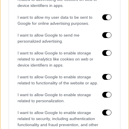
οι μεταμφιέσεις της επόμενης εβδομάδας.
device identifiers in apps.
I want to allow my user data to be sent to
Google for online advertising purposes.
I want to allow Google to send me
personalized advertising.
video
I want to allow Google to enable storage
related to analytics like cookies on web or
device identifiers in apps.
I want to allow Google to enable storage
related to functionality of the website or app.
Τι θα δούμε την επόμενη Κυριακή στο
I want to allow Google to enable storage
Your Face Sounds Familiar
related to personalization.
Κατερίνα Στικούδη: Billy Idol
I want to allow Google to enable storage
Ίαν Στρατής: Harry Styles
related to security, including authentication
Κρατερός Κατσούλης: Daller Mehndi
functionality and fraud prevention, and other