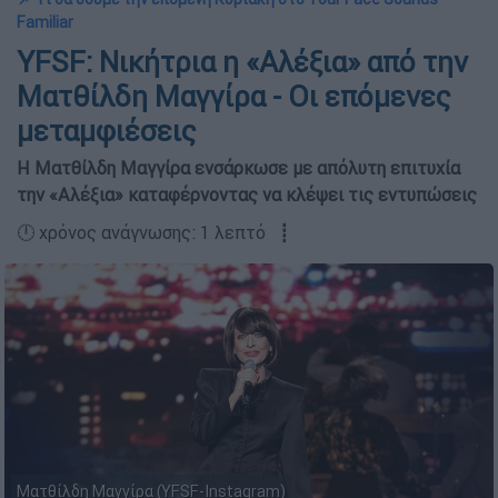
Familiar
YFSF: Νικήτρια η «Αλέξια» από την
Ματθίλδη Μαγγίρα - Οι επόμενες
μεταμφιέσεις
Η Ματθίλδη Μαγγίρα ενσάρκωσε με απόλυτη επιτυχία
την «Αλέξια» καταφέρνοντας να κλέψει τις εντυπώσεις
🕛 χρόνος ανάγνωσης: 1 λεπτό ┋
Ματθίλδη Μαγγίρα (YFSF-Instagram)