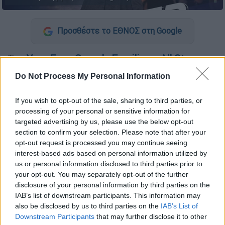
Προσθέστε το ΕΘΝΟΣ στη Google
Το «
Your Face Sounds Familiar – All Star
»
ήρθε ξανά το βράδυ της Κυριακής (18/4) στις
Do Not Process My Personal Information
τηλεοπτικές μας οθόνες έπειτα από δυο
εβδομάδες απουσίας και μας χάρισε
If you wish to opt-out of the sale, sharing to third parties, or
αξέχαστες στιγμές και ιδιαίτερες
processing of your personal or sensitive information for
targeted advertising by us, please use the below opt-out
εμφανίσεις. Η παρουσιάστρια Μαρία
section to confirm your selection. Please note that after your
Μπεκατώρου υποδέχτηκε τους αγαπημένους
opt-out request is processed you may continue seeing
της κριτές, τον
Τάκη Ζαχαράτο, τον Μιχάλη
interest-based ads based on personal information utilized by
Ρέππα, την Κατερίνα Παπουτσάκη και τον
us or personal information disclosed to third parties prior to
Κωστή Μαραβέγια
, αλλά και τους all star
your opt-out. You may separately opt-out of the further
disclosure of your personal information by third parties on the
καλλιτέχνες του απόλυτου show
IAB’s list of downstream participants. This information may
μεταμφιέσεων. Αυτή τη φορά, λοιπόν, η
also be disclosed by us to third parties on the
IAB’s List of
Ματθίλδη Μαγγίρα
ήταν η διαγωνιζόμενη
Downstream Participants
that may further disclose it to other