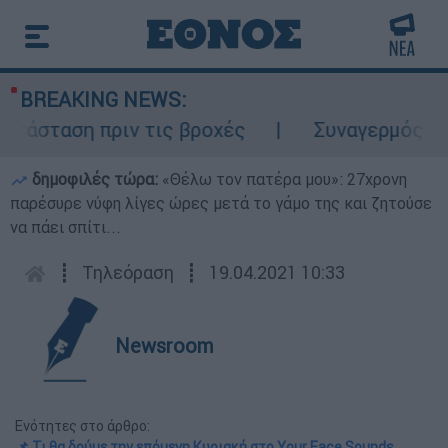
BREAKING NEWS:
άσταση πριν τις βροχές
Συναγερμός στον
δημοφιλές τώρα:
«Θέλω τον πατέρα μου»: 27χρονη
παρέσυρε νύφη λίγες ώρες μετά το γάμο της και ζητούσε
να πάει σπίτι...
┋
Τηλεόραση
┋
19.04.2021 10:33
Newsroom
Ενότητες στο άρθρο:
📌 Τι θα δούμε την επόμενη Κυριακή στο Your Face Sounds