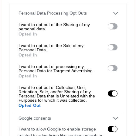
που κατάφερε να συγκεντρώσει τους
third parties.
περισσότερους βαθμούς και να σταθεί στην
Please note that this website/app uses one or more Google
Personal Data Processing Opt Outs
κορυφή του πίνακα.
services and may gather and store information including but
not limited to your visit or usage behaviour. You may click to
I want to opt-out of the Sharing of my
personal data.
Η
ηθοποιός ενσάρκωσε με απόλυτη επιτυχία
grant or deny consent to Google and its third-party tags to
Opted In
την
Αλέξια
καταφέρνοντας να κλέψει τις
use your data for below specified purposes in below Google
consent section.
εντυπώσεις. H Ματθίλδη Μαγγίρα χάρισε το
I want to opt-out of the Sale of my
Personal Data.
ποσό που αναλογεί στην επικράτησή της
Opted In
στον Σύνδεσμο Προστασίας Παιδιών και
I want to opt-out of processing my
ΑμεΑ, ενώ η ίδια η Αλέξια μίλησε live στο
Personal Data for Targeted Advertising.
Opted In
σόου και της είπε: «Σε αγαπώ και πιστεύω
στο ταλέντο σου». Τη Μαίρη Χρονοπούλου
I want to opt-out of Collection, Use,
Retention, Sale, and/or Sharing of my
στο αξέχαστο «Καμαρούλα μια σταλιά»
Personal Data that Is Unrelated with the
Purposes for which it was collected.
ανέλαβε να υποδυθεί η
Κατερίνα Στικούδη
.
Opted Out
Μετά την ανακοίνωση του νικητή, η Μαρία
Μπεκατώρου ζήτησε από τους
Google consents
διαγωνιζόμενους να ανέβουν στη σκηνή του
I want to allow Google to enable storage
YFSF, προκειμένου να δούμε ποιες θα είναι
related to advertising like cookies on web or