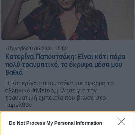
Lifestyle
|
20.05.2021 15:02
Κατερίνα Παπουτσάκη: Είναι κάτι πάρα
πολύ τραυματικό, το έκρυψα μέσα μου
βαθιά
Η Κατερίνα Παπουτσάκη, με αφορμή το
ελληνικό #Metoo, μίλησε για την
τραυματική εμπειρία που βίωσε στο
παρελθόν
Do Not Process My Personal Information