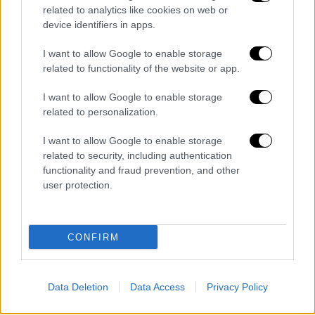
related to analytics like cookies on web or
device identifiers in apps.
I want to allow Google to enable storage
related to functionality of the website or app.
I want to allow Google to enable storage
related to personalization.
I want to allow Google to enable storage
related to security, including authentication
functionality and fraud prevention, and other
user protection.
CONFIRM
Lifestyle
|
28.04.2021 14:57
Δημήτρης Σταρόβας: Απέρριψα
δουλειές για το «YFSF All Star» και
Data Deletion
Data Access
Privacy Policy
τελικά δεν με πήραν τηλέφωνο