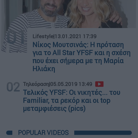
01
Lifestyle
|
13.01.2021 17:39
Νίκος Μουτσινάς: Η πρόταση
για το All Star YFSF και η σχέση
που έχει σήμερα με τη Μαρία
Ηλιάκη
02
Τηλεόραση
|
05.05.2019 13:49
Τελικός YFSF: Οι νικητές... του
Familiar, τα ρεκόρ και οι top
μεταμφιέσεις (pics)
POPULAR VIDEOS