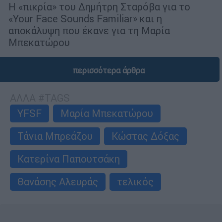
Η «πικρία» του Δημήτρη Σταρόβα για το
«Your Face Sounds Familiar» και η
αποκάλυψη που έκανε για τη Μαρία
Μπεκατώρου
περισσότερα άρθρα
ΑΛΛΑ #TAGS
YFSF
Μαρία Μπεκατώρου
Τάνια Μπρεάζου
Κώστας Δόξας
Κατερίνα Παπουτσάκη
Θανάσης Αλευράς
τελικός