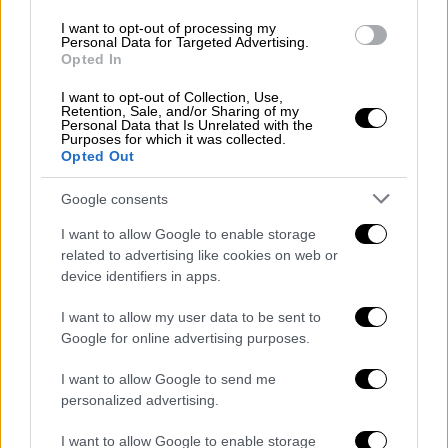
I want to opt-out of processing my
Personal Data for Targeted Advertising.
Opted In
I want to opt-out of Collection, Use,
Retention, Sale, and/or Sharing of my
Personal Data that Is Unrelated with the
Purposes for which it was collected.
Opted Out
Google consents
Lifestyle
|
10.05.2021 15:51
I want to allow Google to enable storage
YFSF: Ο Αλευράς ως Φουρέιρα με
related to advertising like cookies on web or
device identifiers in apps.
διάφανη ολόσωμη φόρμα - Ποιος νίκησε
στη βραδιά Eurovision
I want to allow my user data to be sent to
Google for online advertising purposes.
Η Stefania, λίγο πριν ταξιδέψει στην
Ολλανδία και το Ρότερνταμ, έκανε μια στάση
I want to allow Google to send me
στο «Your Face Sounds Familiar» για να
personalized advertising.
τραγουδήσει το «Last Dance», σε μία ballad
διασκευή
I want to allow Google to enable storage