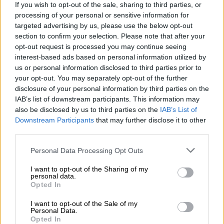
If you wish to opt-out of the sale, sharing to third parties, or
processing of your personal or sensitive information for
targeted advertising by us, please use the below opt-out
section to confirm your selection. Please note that after your
opt-out request is processed you may continue seeing
interest-based ads based on personal information utilized by
us or personal information disclosed to third parties prior to
your opt-out. You may separately opt-out of the further
disclosure of your personal information by third parties on the
Τηλεόραση
|
17.05.2021 10:47
IAB’s list of downstream participants. This information may
YFSF: Ο Ίαν Στρατής νικητής της
also be disclosed by us to third parties on the
IAB’s List of
Downstream Participants
that may further disclose it to other
βραδιάς – Lara Fabian και Suzan Boyle
third parties.
«έδωσαν ρέστα»
Please note that this website/app uses one or more Google
Personal Data Processing Opt Outs
Το YFSF επιστρέφει την επόμενη Κυριακή
services and may gather and store information including but
με τον μεγάλο ημιτελικό
not limited to your visit or usage behaviour. You may click to
I want to opt-out of the Sharing of my
personal data.
grant or deny consent to Google and its third-party tags to
Opted In
use your data for below specified purposes in below Google
consent section.
I want to opt-out of the Sale of my
Personal Data.
Opted In