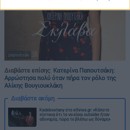
papoutsaki
Διαβάστε επίσης
:
Κατερίνα Παπουτσάκη:
Αρρώστησα πολύ όταν πήρα τον ρόλο της
Αλίκης Βουγιουκλάκη
Διαβάστε ακόμη
Kadebostany στο ethnos.gr: «Κάποτε
πίστευα ότι το να είσαι outsider ήταν
αδυναμία, τώρα το βλέπω ως δύναμη»