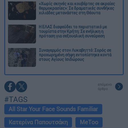
«Χωρίς σκηνές και κουβέρτες σε ακραίες
θερμοκρασίες»: Σε δραματικές συνθήκες
χιλιάδες μετανάστες στη Θέουτα
Η ΕΛΑΣ διαψεύδει το περιστατικό με
τουρίστα στην Κρήτη: Σε ενήλικη η
πρόταση για σεξουαλική συνεύρεση
Συναγερμός στον Λυκαβηττό: Σορός σε
προχωρημένη σήψη εντοπίστηκε κοντά
στους Αγίους Ισιδώρους
επόμενο
άρθρο
#TAGS
All Star Your Face Sounds Familiar
Κατερίνα Παπουτσάκη
MeToo