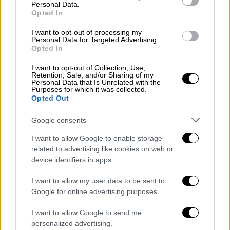
Personal Data.
πρώτο της προσωπικό τραγούδι με τίτλο
Opted In
«Σκλάβα»
, σε στίχους και μουσική του
Τάκι
I want to opt-out of processing my
Τσαν
και ενορχήστρωση του
Γιώργου Λαιμού.
Personal Data for Targeted Advertising.
Opted In
Ένα κομμάτι με κινηματογραφική
ατμόσφαιρα, νοσταλγική διάθεση και
I want to opt-out of Collection, Use,
Retention, Sale, and/or Sharing of my
ρεμπέτικες επιρροές, που όταν το ακούς
Personal Data that Is Unrelated with the
μοιάζει σαν να είναι ένας ψίθυρος και ένα
Purposes for which it was collected.
Opted Out
παράπονο για μια ανεκπλήρωτη αγάπη.
Google consents
«Νιώθω πολύ ενθουσιασμένη και
συγκινημένη για αυτό το καινούργιο
I want to allow Google to enable storage
related to advertising like cookies on web or
εγχείρημα! Η διαδρομή ήταν υπέροχη και
device identifiers in apps.
τώρα έρχεται η στιγμή που θα μοιραστούμε
μαζί σας την χαρά μας!
Πάντοτε ήθελα να
I want to allow my user data to be sent to
επικοινωνήσω μουσικά
, αλλά δεν ήξερα τον
Google for online advertising purposes.
τρόπο, δεν είχε ωριμάσει μέσα μου το πώς...
I want to allow Google to send me
personalized advertising.
Φοβόμουν τι θα πουν οι άλλοι
και το πώς θα