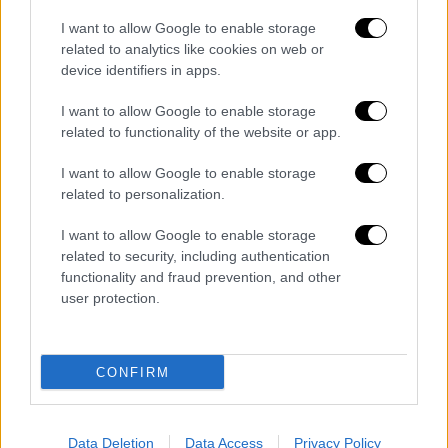
δουν αυτή μου την ανάγκη για έκφραση...
I want to allow Google to enable storage
Όμως ζούμε μόνο μια φορά και έχω την
related to analytics like cookies on web or
ανάγκη να κάνω τα όνειρα μου
device identifiers in apps.
πραγματικότητα. Όταν λοιπόν ο συνεργάτης
I want to allow Google to enable storage
μου, ο Γιώργος Λαιμός, μου έβαλε να ακούσω
related to functionality of the website or app.
το κομμάτι του Τάκη, με άγγιξε βαθιά.. Και
I want to allow Google to enable storage
τότε αισθάνθηκα ότι ήρθε η κατάλληλη
related to personalization.
στιγμή».
I want to allow Google to enable storage
related to security, including authentication
functionality and fraud prevention, and other
user protection.
CONFIRM
Data Deletion
Data Access
Privacy Policy