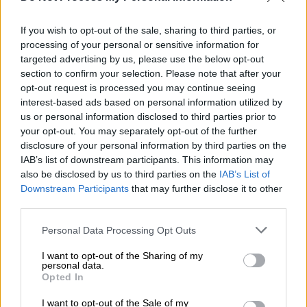
τον εαυτό σου ότι
δεν κατάλαβες τα όρια
,
ότι δεν έπρεπε να συμβεί αυτό… Στη
If you wish to opt-out of the sale, sharing to third parties, or
δουλειά μας όντως μπορεί κάποιος να σου
processing of your personal or sensitive information for
targeted advertising by us, please use the below opt-out
πουλήσει μεγάλο παραμύθι γιατί δεν ξέρεις
section to confirm your selection. Please note that after your
όταν είσαι 18 χρονών» πρόσθεσε.
opt-out request is processed you may continue seeing
interest-based ads based on personal information utilized by
us or personal information disclosed to third parties prior to
your opt-out. You may separately opt-out of the further
disclosure of your personal information by third parties on the
IAB’s list of downstream participants. This information may
also be disclosed by us to third parties on the
IAB’s List of
Downstream Participants
that may further disclose it to other
third parties.
Please note that this website/app uses one or more Google
Personal Data Processing Opt Outs
services and may gather and store information including but
not limited to your visit or usage behaviour. You may click to
I want to opt-out of the Sharing of my
personal data.
grant or deny consent to Google and its third-party tags to
Opted In
Παράλληλα, η Κατερίνα Παπουτσάκη
use your data for below specified purposes in below Google
consent section.
κυκλοφορεί την ερχόμενη Δευτέρα (24/5) το
I want to opt-out of the Sale of my