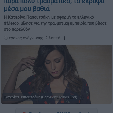
πάρα πολύ τραυματικό, το έκρυψα
μέσα μου βαθιά
Η Κατερίνα Παπουτσάκη, με αφορμή το ελληνικό
#Metoo, μίλησε για την τραυματική εμπειρία που βίωσε
στο παρελθόν
🕛 χρόνος ανάγνωσης: 2 λεπτά ┋
Κατερίνα Παπουτσάκη (Copyright: Minos Emi)