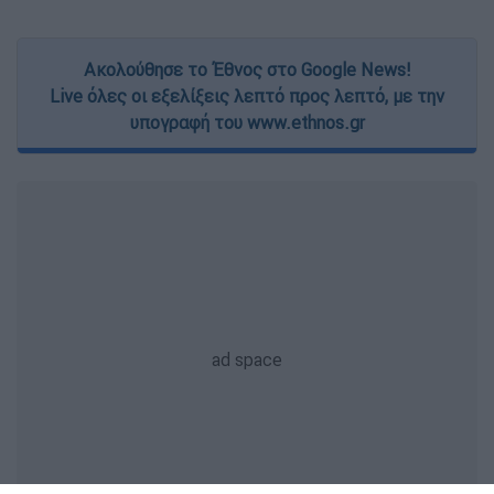
Ακολούθησε το Έθνος στο Google News!
Live όλες οι εξελίξεις λεπτό προς λεπτό, με την
υπογραφή του www.ethnos.gr