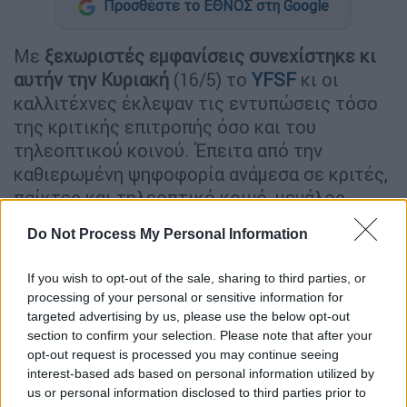
Προσθέστε το ΕΘΝΟΣ στη Google
Με
ξεχωριστές εμφανίσεις συνεχίστηκε κι
αυτήν την Κυριακή
(16/5) το
YFSF
κι οι
καλλιτέχνες έκλεψαν τις εντυπώσεις τόσο
της κριτικής επιτροπής όσο και του
τηλεοπτικού κοινού. Έπειτα από την
καθιερωμένη ψηφοφορία ανάμεσα σε κριτές,
παίκτες και τηλεοπτικό κοινό, μεγάλος
νικητής της βραδιάς
αναδείχθηκε ο
Ίαν
Do Not Process My Personal Information
Στρατής
, ο
οποίος υποδύθηκε υπέροχα τον
Κουασιμόδο.
Lara Fabian και Susan Boyle
If you wish to opt-out of the sale, sharing to third parties, or
ήταν άλλες δύο μεταμφιέσεις που
processing of your personal or sensitive information for
ξεχώρισαν.
targeted advertising by us, please use the below opt-out
section to confirm your selection. Please note that after your
Μια από τις εμφανίσεις τις βραδιάς που
opt-out request is processed you may continue seeing
interest-based ads based on personal information utilized by
ξεχώρισε ήταν αυτή της
Τάνια Μπρεάζου
.
Η
us or personal information disclosed to third parties prior to
νεαρή τραγουδίστρια ανέβηκε στη σκηνή και