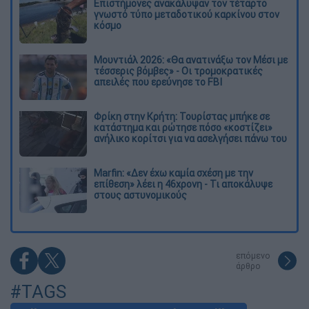
Επιστήμονες ανακάλυψαν τον τέταρτο
γνωστό τύπο μεταδοτικού καρκίνου στον
κόσμο
Μουντιάλ 2026: «Θα ανατινάξω τον Μέσι με
τέσσερις βόμβες» - Οι τρομοκρατικές
απειλές που ερεύνησε το FBI
Φρίκη στην Κρήτη: Τουρίστας μπήκε σε
κατάστημα και ρώτησε πόσο «κοστίζει»
ανήλικο κορίτσι για να ασελγήσει πάνω του
Marfin: «Δεν έχω καμία σχέση με την
επίθεση» λέει η 46χρονη - Τι αποκάλυψε
στους αστυνομικούς
επόμενο
άρθρο
#TAGS