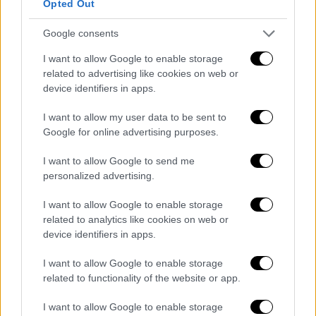
Opted Out
την 57χρονη Σκωτσέζα που είχε μαγέψει
τους πάντες με την φωνή της στο Britain's
Google consents
Got Talent το 2009 και ερμήνευσε το
I want to allow Google to enable storage
«Memory» από το μιούζικαλ «Cats».
related to advertising like cookies on web or
device identifiers in apps.
I want to allow my user data to be sent to
Google for online advertising purposes.
I want to allow Google to send me
personalized advertising.
video
I want to allow Google to enable storage
related to analytics like cookies on web or
device identifiers in apps.
I want to allow Google to enable storage
Την επόμενη Κυριακή, σύμφωνα με το buzzer,
related to functionality of the website or app.
στο Your Face Sounds Familiar θα δούμε τις
I want to allow Google to enable storage
παρακάτω μεταμορφώσεις: