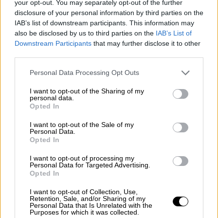
your opt-out. You may separately opt-out of the further
μεταμορφώθηκε σε
Lara
disclosure of your personal information by third parties on the
Fabian
ερμηνεύοντας το κομμάτι «Je suis
IAB’s list of downstream participants. This information may
malade» και καθήλωσε τους κριτές, τους
also be disclosed by us to third parties on the
IAB’s List of
Downstream Participants
that may further disclose it to other
συμπαίκτες της, αλλά και τη
Μαρία
third parties.
Μπεκατώρου.
Έπειτα από πέντε χρόνια
Please note that this website/app uses one or more Google
η
Ελένη Καρακάση
έκανε μία guest
Personal Data Processing Opt Outs
services and may gather and store information including but
εμφάνιση ως
Susan Boyle
και εντυπωσίασε
not limited to your visit or usage behaviour. You may click to
I want to opt-out of the Sharing of my
για ακόμη μια φορά κοινό και κριτική
personal data.
grant or deny consent to Google and its third-party tags to
Opted In
επιτροπή.
use your data for below specified purposes in below Google
consent section.
I want to opt-out of the Sale of my
Διαβάστε επίσης:
Δημήτρης Σταρόβας:
Personal Data.
Opted In
Απέρριψα δουλειές για το «YFSF All Star»
και τελικά δεν με πήραν τηλέφωνο
I want to opt-out of processing my
Personal Data for Targeted Advertising.
Opted In
Η γνωστή ηθοποιός συμμετείχε στον τρίτο
κατά σειρά κύκλο του show μεταμορφώσεων
I want to opt-out of Collection, Use,
Retention, Sale, and/or Sharing of my
του ΑΝΤ1 και για το 9ο show
Personal Data that Is Unrelated with the
Purposes for which it was collected.
«μεταμορφώθηκε» ξανά στην Susan Boyle,