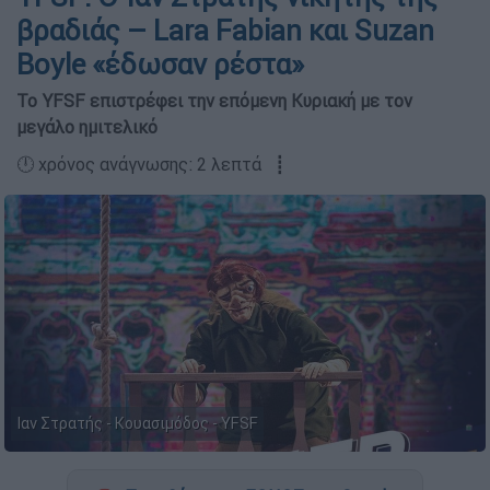
βραδιάς – Lara Fabian και Suzan
Boyle «έδωσαν ρέστα»
Το YFSF επιστρέφει την επόμενη Κυριακή με τον
μεγάλο ημιτελικό
🕛 χρόνος ανάγνωσης: 2 λεπτά ┋
Ιαν Στρατής - Κουασιμόδος - YFSF