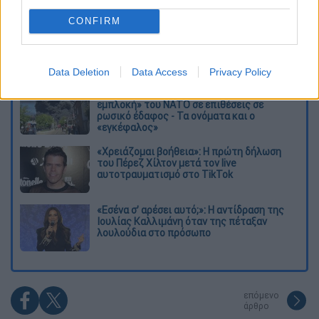
Διαβάστε ακόμη
CONFIRM
Σοκαριστικό βίντεο από το τροχαίο στις
Σέρρες που σκοτώθηκαν μητέρα και γιος:
Το ΙΧ πέφτει πάνω στο φορτηγό
Data Deletion
Data Access
Privacy Policy
Νέα κλιμάκωση: Η Μόσχα δείχνει «άμεση
εμπλοκή» του ΝΑΤΟ σε επιθέσεις σε
ρωσικό έδαφος - Τα ονόματα και ο
«εγκέφαλος»
«Χρειάζομαι βοήθεια»: Η πρώτη δήλωση
του Πέρεζ Χίλτον μετά τον live
αυτοτραυματισμό στο TikTok
«Εσένα σ’ αρέσει αυτό;»: Η αντίδραση της
Ιουλίας Καλλιμάνη όταν της πέταξαν
λουλούδια στο πρόσωπο
επόμενο
άρθρο