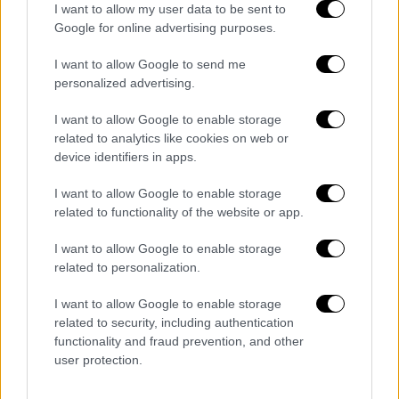
Υπόγεια Ρεύματα: Δεν είδαμε τους λαϊκούς
I want to allow my user data to be sent to
Google for online advertising purposes.
μας τραγουδιστές να διαδηλώνουν για τα
δικαιώματά μας
I want to allow Google to send me
personalized advertising.
Βασίλης Καρράς: «Με είχε πιάσει η
αστυνομία» - Άφησε τις πίστες και έγινε
I want to allow Google to enable storage
αγρότης
related to analytics like cookies on web or
device identifiers in apps.
Φάρμα αποχώρηση: Έφυγε ο Μιχάλης
I want to allow Google to enable storage
Ιατρόπουλος - Εκανε την πρόβλεψή του για
related to functionality of the website or app.
τον τελικό
I want to allow Google to enable storage
Gavin MacLeod: Έφυγε από τη ζωή ο
related to personalization.
καπετάνιος από «Το πλοίο της αγάπης»
I want to allow Google to enable storage
MasterChef: Θρίλερ για… γερά στομάχια η
related to security, including authentication
«μάχη» για τους 3 κριτές ανάμεσα σε Ατζούν
functionality and fraud prevention, and other
user protection.
και Star