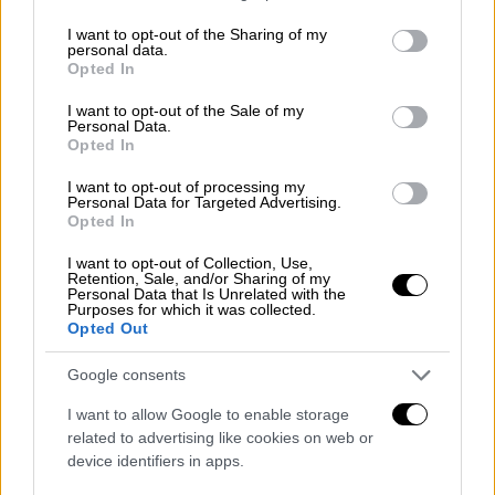
services and may gather and store information including but
not limited to your visit or usage behaviour. You may click to
I want to opt-out of the Sharing of my
Όπως ήταν αναμενόμενο, η ερμηνεία της
personal data.
grant or deny consent to Google and its third-party tags to
Opted In
έκανε τους πάντες να συγκινηθούν και
use your data for below specified purposes in below Google
ιδιαίτερα την
Κατερίνα Παπουτσάκη
που δεν
consent section.
I want to opt-out of the Sale of my
Personal Data.
μπόρεσε να κρύψει τα δάκρυά της.
Opted In
I want to opt-out of processing my
Personal Data for Targeted Advertising.
Opted In
I want to opt-out of Collection, Use,
Retention, Sale, and/or Sharing of my
Personal Data that Is Unrelated with the
Purposes for which it was collected.
Opted Out
Google consents
I want to allow Google to enable storage
related to advertising like cookies on web or
Όλες οι ειδήσεις
device identifiers in apps.