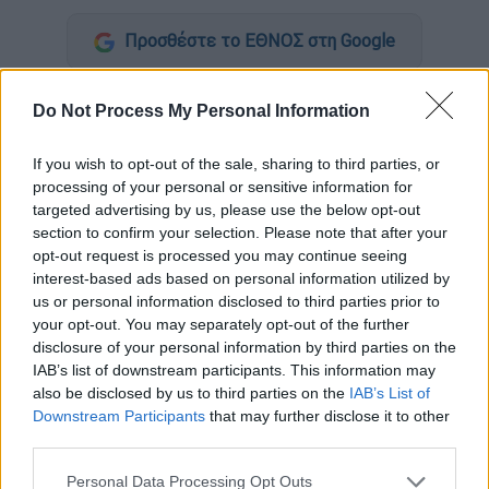
Προσθέστε το ΕΘΝΟΣ στη Google
Το βράδυ της Κυριακής (30/5) ήταν η βραδιά
Do Not Process My Personal Information
του μεγάλου
τελικού
για το «
Your Face
Sounds Familiar All Star
». Το σόου των
If you wish to opt-out of the sale, sharing to third parties, or
μεταμφιέσεων του ANT1 μετά από αρκετές
processing of your personal or sensitive information for
targeted advertising by us, please use the below opt-out
εβδομάδες ρίχνει αυλαία.
section to confirm your selection. Please note that after your
opt-out request is processed you may continue seeing
Η
Τάνια Μπρεάζου
, η οποία σήμερα μαζί με
interest-based ads based on personal information utilized by
τον Θανάση Αλευρά, τον Ίαν Στρατή και τον
us or personal information disclosed to third parties prior to
Ησαΐα Ματιάμπα διαγωνίζονται για την
your opt-out. You may separately opt-out of the further
πρώτη θέση του μουσικού
disclosure of your personal information by third parties on the
διαγωνισμού, έκανε πράξη την υπόσχεση που
IAB’s list of downstream participants. This information may
also be disclosed by us to third parties on the
IAB’s List of
είχε δώσει στη μητέρα της και
Downstream Participants
that may further disclose it to other
τραγούδησε Celine Dion. Η νεαρή κοπέλα
third parties.
επέλεξε το «
My Heart Will Go On
», το οποίο
Please note that this website/app uses one or more Google
Personal Data Processing Opt Outs
είναι το soundtrack της ταινίας «
Τιτανικός
».