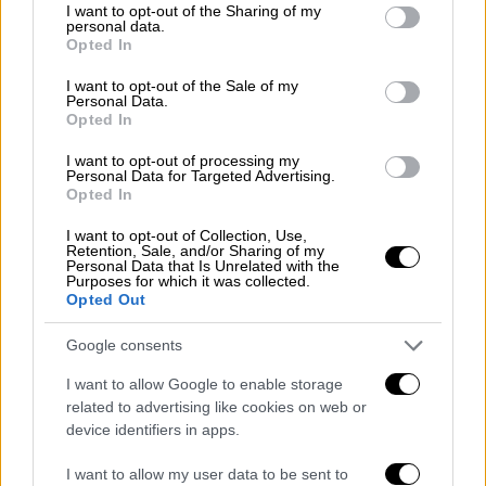
not limited to your visit or usage behaviour. You may click to
I want to opt-out of the Sharing of my
personal data.
grant or deny consent to Google and its third-party tags to
Opted In
use your data for below specified purposes in below Google
consent section.
I want to opt-out of the Sale of my
Personal Data.
Opted In
I want to opt-out of processing my
Personal Data for Targeted Advertising.
Opted In
I want to opt-out of Collection, Use,
Retention, Sale, and/or Sharing of my
Personal Data that Is Unrelated with the
Purposes for which it was collected.
Τηλεόραση
|
22.03.2021 08:49
Opted Out
YFSF: Αποθεώθηκε η Τάνια Μπρεάζου
Google consents
ως Τζένη Βάνου - «Καζαντζίδης» και
Κονιτοπούλου έδωσαν ρέστα
I want to allow Google to enable storage
related to advertising like cookies on web or
Η Τάνια Μπρεάζου έδωσε άλλη μία
device identifiers in apps.
εκπληκτική ερμηνεία ως Τζένη Βάνου και
ήταν η νικήτρια της βραδιάς στο YFSF
I want to allow my user data to be sent to