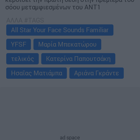
σόου μεταμφιεσμένων του ANT1
ΑΛΛΑ #TAGS
All Star Your Face Sounds Familiar
YFSF
Μαρία Μπεκατώρου
τελικός
Κατερίνα Παπουτσάκη
Ησαΐας Ματιάμπα
Αριάνα Γκράντε