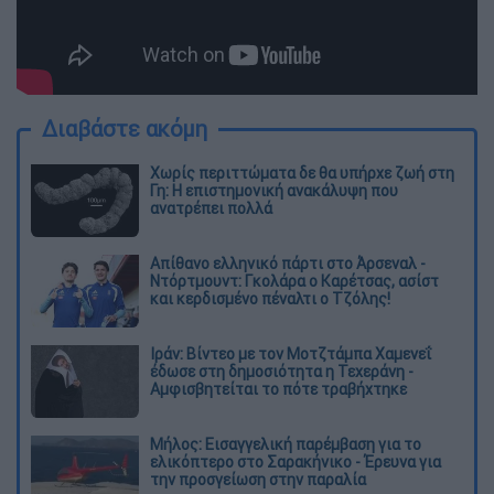
Διαβάστε ακόμη
Χωρίς περιττώματα δε θα υπήρχε ζωή στη
Γη: Η επιστημονική ανακάλυψη που
ανατρέπει πολλά
Απίθανο ελληνικό πάρτι στο Άρσεναλ -
Ντόρτμουντ: Γκολάρα ο Καρέτσας, ασίστ
και κερδισμένο πέναλτι ο Τζόλης!
Ιράν: Βίντεο με τον Μοτζτάμπα Χαμενεΐ
έδωσε στη δημοσιότητα η Τεχεράνη -
Αμφισβητείται το πότε τραβήχτηκε
Μήλος: Εισαγγελική παρέμβαση για το
ελικόπτερο στο Σαρακήνικο - Έρευνα για
την προσγείωση στην παραλία