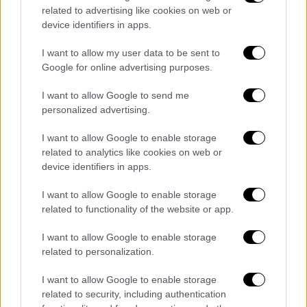
related to advertising like cookies on web or
device identifiers in apps.
I want to allow my user data to be sent to
Google for online advertising purposes.
I want to allow Google to send me
personalized advertising.
I want to allow Google to enable storage
Η Ευαγγελία Συριοπούλου
related to analytics like cookies on web or
πρωταγωνστεί στα «Νεοκλασικά»
device identifiers in apps.
H κάμερα του «Happy Day» βρέθηκε στα
I want to allow Google to enable storage
related to functionality of the website or app.
γυρίσματα του «
Φίλου μου του Λευτεράκη
»,
μιας από τις αξέχαστες κωμωδίες που θα
I want to allow Google to enable storage
δούμε στον Alpha και υπογράφουν οι
Χάρης
related to personalization.
Ρώμας
και
Άννα Χατζησοφιά
υπό τη
I want to allow Google to enable storage
σκηνοθετική ματιά του
Θοδωρή Αθερίδη
. Η
related to security, including authentication
Ευαγγελία Συριοπούλου
που πρωταγωνιστεί