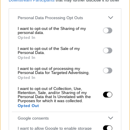
Downstream Participants
that may further disclose it to other
Χρανιώτης, Χάρης Μαυρουδής, Νίκος
third parties.
Ορφανός
και
Ηρώ Πεκτέση
που
Please note that this website/app uses one or more Google
Personal Data Processing Opt Outs
πρωταγωνιστούν, μεταξύ άλλων, στην
services and may gather and store information including but
κωμωδία, μίλησαν στην κάμερα της
not limited to your visit or usage behaviour. You may click to
I want to opt-out of the Sharing of my
personal data.
εκπομπής «Super Κατερίνα» για το έργο,
grant or deny consent to Google and its third-party tags to
Opted In
τους ρόλους τους και τη συνεργασία τους.
use your data for below specified purposes in below Google
consent section.
I want to opt-out of the Sale of my
Personal Data.
Κεντρικό πρόσωπο της κωμωδίας είναι ο
Opted In
Αποστόλης, ο οποίος κατά τη διάρκεια μιας
ρομαντικής εξόρμησης με την ερωμένη του
I want to opt-out of processing my
Personal Data for Targeted Advertising.
Λόλα, έρχεται πρόσωπο με πρόσωπο με τη
Opted In
σύζυγό του Πόπη. Η Πόπη έχει μάθει τις
I want to opt-out of Collection, Use,
ερωτικές του περιπέτειες και αποφασίζει
Retention, Sale, and/or Sharing of my
Personal Data that Is Unrelated with the
να τον πληρώσει με το ίδιο νόμισμα. Τα όσα
Purposes for which it was collected.
ακολουθούν είναι απλά ξεκαρδιστικά.
Opted Out
Google consents
I want to allow Google to enable storage