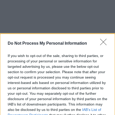
Do Not Process My Personal Information
If you wish to opt-out of the sale, sharing to third parties, or
processing of your personal or sensitive information for
targeted advertising by us, please use the below opt-out
Η αξέχαστη θεατρική παράσταση των
section to confirm your selection. Please note that after your
opt-out request is processed you may continue seeing
Αλέκου Σακελλάριου
και
Χρήστου
interest-based ads based on personal information utilized by
Γιαννακόπουλου
«Ούτε γάτα ούτε ζημιά»
us or personal information disclosed to third parties prior to
μεταφέρεται στη μικρή οθόνη μέσα από τη
your opt-out. You may separately opt-out of the further
μίνι σειρά «Τα Νεοκλασικά», σε σενάριο
disclosure of your personal information by third parties on the
Ζωής Κοΐβαρη και σκηνοθεσία Χρήστου
IAB’s list of downstream participants. This information may
also be disclosed by us to third parties on the
IAB’s List of
Δήμα. Οι
Κρατερός Κατσούλης
, Γιώργος