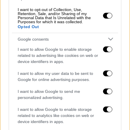
Κόσμος
|
09.03.2022 12:41
I want to opt-out of Collection, Use,
Retention, Sale, and/or Sharing of my
Ζαχάροβα: Οι ΗΠΑ μας έχουν
Personal Data that Is Unrelated with the
κυκλώσει με βιολογικά όπλα - Υπό
Purposes for which it was collected.
Opted Out
ρωσικό έλεγχο πυρηνικές
εγκαταστάσεις στην Ουκρανία
Google consents
I want to allow Google to enable storage
Κόσμος
|
09.03.2022 12:35
related to advertising like cookies on web or
Πόλεμος στην Ουκρανία - To OPEN σε
device identifiers in apps.
καταφύγιο στην Οδησσό: Πολεμικές
I want to allow my user data to be sent to
προετοιμασίες από τους κατοίκους -
Google for online advertising purposes.
Γεμίζουν σακιά με άμμο από τη
θάλασσα για οχυρωματικά
I want to allow Google to send me
personalized advertising.
I want to allow Google to enable storage
related to analytics like cookies on web or
Διαβάστε ακόμη
device identifiers in apps.