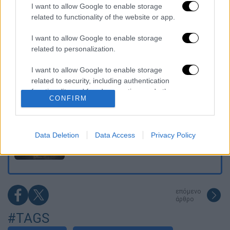
O στρατηγός ήταν σχιζοφρενής, εμμονικός,
I want to allow Google to enable storage
πλησίαζε τα 75 όταν τον αντάμωσε η δόξα –
related to functionality of the website or app.
Εκείνος που άλλαξε την πορεία της
Ιστορίας!
I want to allow Google to enable storage
Ελισάβετ Κωνσταντινίδου στο ethnos.gr:
related to personalization.
«Κάθε πόλεμος είναι ένας εμφύλιος, όλοι
είμαστε αδέλφια»
I want to allow Google to enable storage
related to security, including authentication
Στον εισαγγελέα ο ιδιοκτήτης του beach
functionality and fraud prevention, and other
bar για τον θάνατο του 4χρονου στην Πάρο -
CONFIRM
user protection.
Στο «μικροσκόπιο» ο ρόλος του
ναυαγοσώστη
Τουρνάς: Πάνω από 400 πυρκαγιές σε 10
Data Deletion
Data Access
Privacy Policy
ημέρες - «Το 90% των πυρκαγιών οφείλεται
σε αμέλεια»
επόμενο
άρθρο
#TAGS