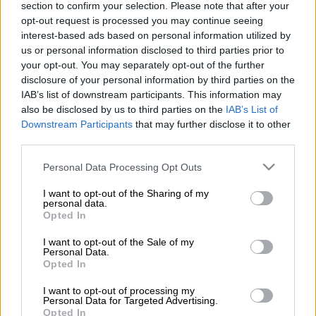
Το
ΟΡΕΝ
συνεχίζει τη δυναμική του πορεία
section to confirm your selection. Please note that after your
opt-out request is processed you may continue seeing
καλύπτοντας, λεπτό προς λεπτό, τις
interest-based ads based on personal information utilized by
εξελίξεις από τον
πόλεμο
της
Ουκρανίας
.
us or personal information disclosed to third parties prior to
your opt-out. You may separately opt-out of the further
Και χθες, Τρίτη 08/03/2022, το
κεντρικό
disclosure of your personal information by third parties on the
δελτίο
με την
Πόπη Τσαπανίδου
κατέκτησε
IAB’s list of downstream participants. This information may
την πρώτη θέση με 13,7% στο δυναμικό
also be disclosed by us to third parties on the
IAB’s List of
Downstream Participants
that may further disclose it to other
κοινό 18-54 ετών. Το παρακολούθησαν
third parties.
406.000
τηλεθεατές
.
Please note that this website/app uses one or more Google
Personal Data Processing Opt Outs
Στο σύνολο του κοινού σημείωσε ποσοστό
services and may gather and store information including but
10,6%.
not limited to your visit or usage behaviour. You may click to
I want to opt-out of the Sharing of my
personal data.
grant or deny consent to Google and its third-party tags to
Opted In
Η
προτίμηση
των
τηλεθεατών
αποδεικνύει
use your data for below specified purposes in below Google
consent section.
την ανάγκη για
ανεξάρτητη
και
πολύπλευρη
I want to opt-out of the Sale of my
Personal Data.
ενημέρωση
.
Opted In
I want to opt-out of processing my
ΔΙΑΒΑΣΤΕ ΕΠΙΣΗΣ
Personal Data for Targeted Advertising.
Opted In