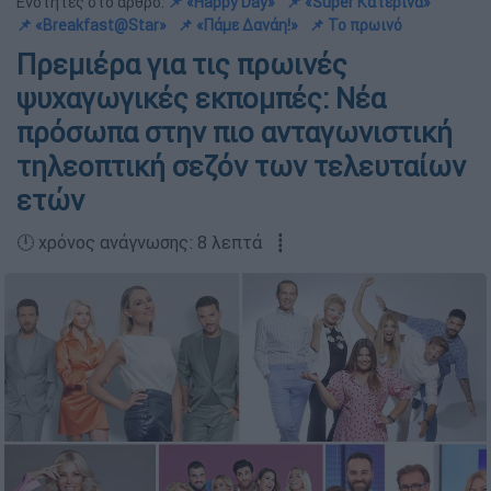
Ενότητες στο άρθρο:
📌 «Happy Day»
📌 «Super Κατερίνα»
📌 «Breakfast@Star»
📌 «Πάμε Δανάη!»
📌 To πρωινό
Πρεμιέρα για τις πρωινές
ψυχαγωγικές εκπομπές: Νέα
πρόσωπα στην πιο ανταγωνιστική
τηλεοπτική σεζόν των τελευταίων
ετών
🕛 χρόνος ανάγνωσης: 8 λεπτά ┋