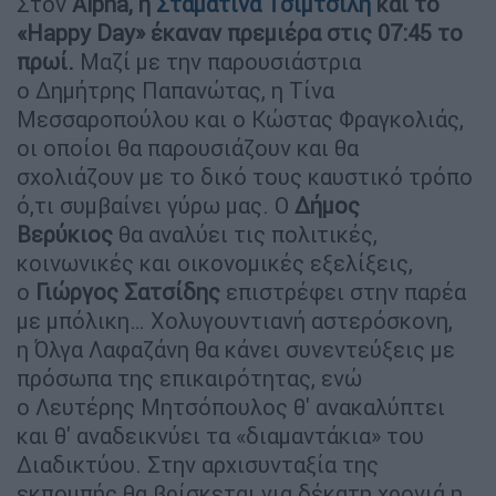
Στον
Alpha, η
Σταματίνα Τσιμτσιλή
και το
«Happy Day» έκαναν πρεμιέρα στις 07:45 το
πρωί.
Μαζί με την παρουσιάστρια
ο Δημήτρης Παπανώτας, η Τίνα
Μεσσαροπούλου και ο Κώστας Φραγκολιάς,
οι οποίοι θα παρουσιάζουν και θα
σχολιάζουν με το δικό τους καυστικό τρόπο
ό,τι συμβαίνει γύρω μας. Ο
Δήμος
Βερύκιος
θα αναλύει τις πολιτικές,
κοινωνικές και οικονομικές εξελίξεις,
ο
Γιώργος Σατσίδης
επιστρέφει στην παρέα
με μπόλικη… Χολυγουντιανή αστερόσκονη,
η Όλγα Λαφαζάνη θα κάνει συνεντεύξεις με
πρόσωπα της επικαιρότητας, ενώ
ο Λευτέρης Μητσόπουλος θ' ανακαλύπτει
και θ' αναδεικνύει τα «διαμαντάκια» του
Διαδικτύου. Στην αρχισυνταξία της
εκπομπής θα βρίσκεται για δέκατη χρονιά η