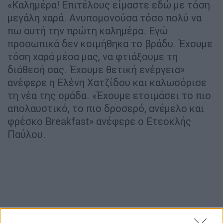
«Καλημέρα! Επιτέλους είμαστε εδώ με τόση
μεγάλη χαρά. Ανυπομονούσα τόσο πολύ να
πω αυτή την πρώτη καλημέρα. Εγώ
προσωπικά δεν κοιμήθηκα το βράδυ. Έχουμε
τόση χαρά μέσα μας, να φτιάξουμε τη
διάθεσή σας. Έχουμε θετική ενέργεια»
ανέφερε η Ελένη Χατζίδου και καλωσόρισε
τη νέα της ομάδα. «Έχουμε ετοιμάσει το πιο
απολαυστικό, το πιο δροσερό, ανέμελο και
φρέσκο Breakfast» ανέφερε ο Ετεοκλής
Παύλου.