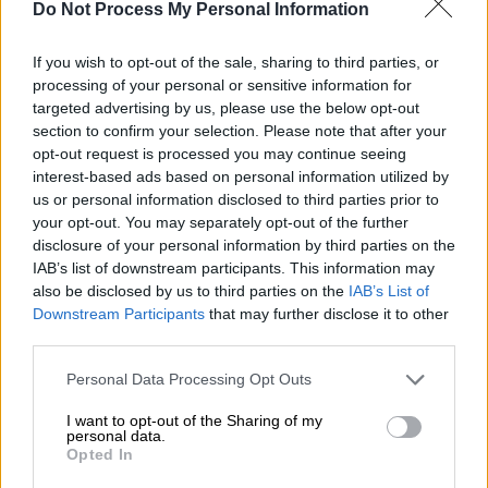
Do Not Process My Personal Information
If you wish to opt-out of the sale, sharing to third parties, or
processing of your personal or sensitive information for
targeted advertising by us, please use the below opt-out
Mega Καλημέρα
section to confirm your selection. Please note that after your
opt-out request is processed you may continue seeing
interest-based ads based on personal information utilized by
us or personal information disclosed to third parties prior to
your opt-out. You may separately opt-out of the further
disclosure of your personal information by third parties on the
IAB’s list of downstream participants. This information may
also be disclosed by us to third parties on the
IAB’s List of
Downstream Participants
that may further disclose it to other
third parties.
Please note that this website/app uses one or more Google
Personal Data Processing Opt Outs
services and may gather and store information including but
not limited to your visit or usage behaviour. You may click to
I want to opt-out of the Sharing of my
personal data.
grant or deny consent to Google and its third-party tags to
Opted In
use your data for below specified purposes in below Google