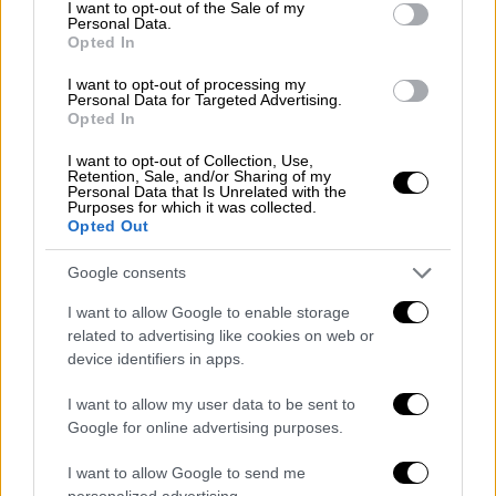
consent section.
I want to opt-out of the Sale of my
Η
Ελεονώρα Μελέτη
επιστρέφει για
Personal Data.
Opted In
δεύτερη σεζόν, στις 08:00 π.μ. Μαζί της,
ο Κώστας Τσουρός, ενώ την παρέα
I want to opt-out of processing my
Personal Data for Targeted Advertising.
συμπληρώνουν η Άννα Ζηρδέλη και
Opted In
o Θανάσης Πάτρας. Την πολιτική
επικαιρότητα σχολιάζει η Χριστίνα Κοραή.
I want to opt-out of Collection, Use,
Retention, Sale, and/or Sharing of my
Personal Data that Is Unrelated with the
Purposes for which it was collected.
Opted Out
Google consents
I want to allow Google to enable storage
related to advertising like cookies on web or
device identifiers in apps.
I want to allow my user data to be sent to
Google for online advertising purposes.
I want to allow Google to send me
personalized advertising.