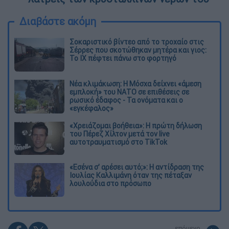
Διαβάστε ακόμη
Σοκαριστικό βίντεο από το τροχαίο στις
Σέρρες που σκοτώθηκαν μητέρα και γιος:
Το ΙΧ πέφτει πάνω στο φορτηγό
Νέα κλιμάκωση: Η Μόσχα δείχνει «άμεση
εμπλοκή» του ΝΑΤΟ σε επιθέσεις σε
ρωσικό έδαφος - Τα ονόματα και ο
«εγκέφαλος»
«Χρειάζομαι βοήθεια»: Η πρώτη δήλωση
του Πέρεζ Χίλτον μετά τον live
αυτοτραυματισμό στο TikTok
«Εσένα σ’ αρέσει αυτό;»: Η αντίδραση της
Ιουλίας Καλλιμάνη όταν της πέταξαν
λουλούδια στο πρόσωπο
επόμενο