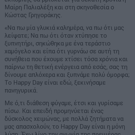
Μαίρη Παλιαλέξη και στη σκηνοθεσία ο
Κώστας Γρηγοράκης.
«Να πω μία γλυκιά καλημέρα, να πω ότι μας
λείψατε; Να πω ότι όταν χτύπησε το
ξυπνητήρι, σηκώθηκα με ένα τεράστιο
χαμόγελο και είπα ότι γυρνάω σε αυτή τη
συνήθεια που έχουμε χτίσει τόσα χρόνια και
παίρνω τη θετική ενέργεια από εσάς, σας τη
δίνουμε απλόχερα και ξυπνάμε πολύ όμορφα;
Το Happy Day είναι εδώ, ξεκινήσαμε
πανηγυρικά.
Με ό,τι διάθεση φύγαμε, έτσι και γυρίσαμε
πίσω. Και επειδή προμηνύεται ένας
δύσκολος χειμώνας, με πολλά ζητήματα να
μας απασχολούν, το Happy Day είναι η μόνη
λύση. Έχω λίγο την αγωνία της πρεμιέρας,