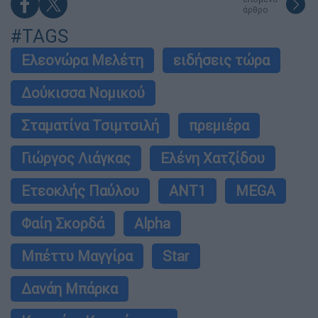
άρθρο
#TAGS
Ελεονώρα Μελέτη
ειδήσεις τώρα
Δούκισσα Νομικού
Σταματίνα Τσιμτσιλή
πρεμιέρα
Γιώργος Λιάγκας
Ελένη Χατζίδου
Ετεοκλής Παύλου
ΑΝΤ1
MEGA
Φαίη Σκορδά
Alpha
Μπέττυ Μαγγίρα
Star
Δανάη Μπάρκα