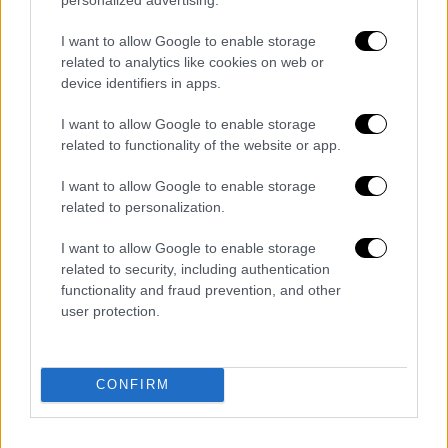
I want to allow Google to enable storage
related to analytics like cookies on web or
device identifiers in apps.
I want to allow Google to enable storage
related to functionality of the website or app.
I want to allow Google to enable storage
«Καλημέρα σας! Περιμέναμε και να που τη
related to personalization.
λέμε αυτή την πρώτη καλημέρα. Είναι σαν να
μην πέρασε μια μέρα. Παρά το γεγονός ότι
I want to allow Google to enable storage
related to security, including authentication
ξεκουραστήκαμε, απολαύσαμε τον ήλιο, την
functionality and fraud prevention, and other
θάλασσα, την οικογένειά μας όταν ήρθαμε
user protection.
εδώ ήταν σαν να το αφήσαμε μόλις για λίγες
ώρες. Ελπίζουμε να σας βρίσκουμε όλους
καλά και εμείς εδώ είμαστε παρέα να τα
CONFIRM
λέμε όπως κάναμε και πέρσι» είπε αρχικά η
Ελεονώρα Μελέτη και χαιρέτησε τους