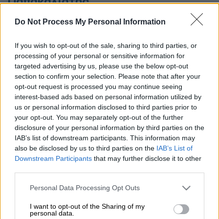
Παπακαλιάτης...
Do Not Process My Personal Information
If you wish to opt-out of the sale, sharing to third parties, or
processing of your personal or sensitive information for
targeted advertising by us, please use the below opt-out
section to confirm your selection. Please note that after your
opt-out request is processed you may continue seeing
interest-based ads based on personal information utilized by
us or personal information disclosed to third parties prior to
your opt-out. You may separately opt-out of the further
disclosure of your personal information by third parties on the
IAB’s list of downstream participants. This information may
also be disclosed by us to third parties on the
IAB’s List of
Προσθέστε το ΕΘΝΟΣ στη Google
Downstream Participants
that may further disclose it to other
third parties.
Όλοι πίστευαν κάτι διαφορετικό, όμως
Please note that this website/app uses one or more Google
Personal Data Processing Opt Outs
services and may gather and store information including but
τελικά ο Χριστόφορος Παπακαλιάτης έχει...
not limited to your visit or usage behaviour. You may click to
I want to opt-out of the Sharing of my
άλλη γνώμη.
personal data.
grant or deny consent to Google and its third-party tags to