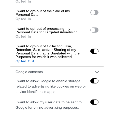
Opted In
use your data for below specified purposes in below Google
Διαβάστε περισσότερα μ' ένα κλικ
consent section.
I want to opt-out of the Sale of my
στο
dailymedia.com.gr
Personal Data.
Opted In
Διαβάστε ακόμη
I want to opt-out of processing my
Personal Data for Targeted Advertising.
Kadebostany στο ethnos.gr: «Κάποτε
Opted In
πίστευα ότι το να είσαι outsider ήταν
αδυναμία, τώρα το βλέπω ως δύναμη»
I want to opt-out of Collection, Use,
Retention, Sale, and/or Sharing of my
Personal Data that Is Unrelated with the
«Χωρίς σκηνές και κουβέρτες σε ακραίες
Purposes for which it was collected.
θερμοκρασίες»: Σε δραματικές συνθήκες
Opted Out
χιλιάδες μετανάστες στη Θέουτα
Google consents
Η ΕΛΑΣ διαψεύδει το περιστατικό με
τουρίστα στην Κρήτη: Σε ενήλικη η
I want to allow Google to enable storage
πρόταση για σεξουαλική συνεύρεση
related to advertising like cookies on web or
device identifiers in apps.
Συναγερμός στον Λυκαβηττό: Σορός σε
προχωρημένη σήψη εντοπίστηκε κοντά
I want to allow my user data to be sent to
στους Αγίους Ισιδώρους
Google for online advertising purposes.