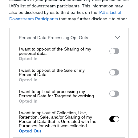
IAB’s list of downstream participants. This information may
also be disclosed by us to third parties on the
IAB’s List of
Downstream Participants
that may further disclose it to other
third parties.
Please note that this website/app uses one or more Google
Personal Data Processing Opt Outs
services and may gather and store information including but
Παράλληλα, η
Τίνα Μεσσαροπούλου
not limited to your visit or usage behaviour. You may click to
I want to opt-out of the Sharing of my
personal data.
grant or deny consent to Google and its third-party tags to
αποκάλυψε στην ίδια εκπομπή ό,τι δεν θα
Opted In
use your data for below specified purposes in below Google
είναι η
Κωνσταντίνα Σπυροπούλου
στο «
My
consent section.
I want to opt-out of the Sale of my
Style Rocks
», αναφέρθηκε στο «Happy Day»,
Personal Data.
Opted In
αλλά και στο παρασκήνιο της συνεργασίας
του
Δημήτρη Ουγγαρέζου
με την
Ελένη
I want to opt-out of processing my
Personal Data for Targeted Advertising.
Μενεγάκη
.
Opted In
I want to opt-out of Collection, Use,
Retention, Sale, and/or Sharing of my
Personal Data that Is Unrelated with the
Purposes for which it was collected.
Opted Out