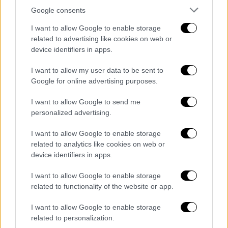
Google consents
I want to allow Google to enable storage
related to advertising like cookies on web or
device identifiers in apps.
I want to allow my user data to be sent to
Google for online advertising purposes.
Κλείνοντας, ο
Νίκος Γεωργιάδης
μίλησε για
τη νέα συνεργασία του με τη
Φαίη Σκορδά
I want to allow Google to send me
στον ΣΚΑΪ, ενώ αποκάλυψε ότι δεν έχουν
personalized advertising.
πλέον φιλικές σχέσεις με τον Δημήτρη
I want to allow Google to enable storage
Ουγγαρέζο.
related to analytics like cookies on web or
device identifiers in apps.
I want to allow Google to enable storage
related to functionality of the website or app.
I want to allow Google to enable storage
related to personalization.