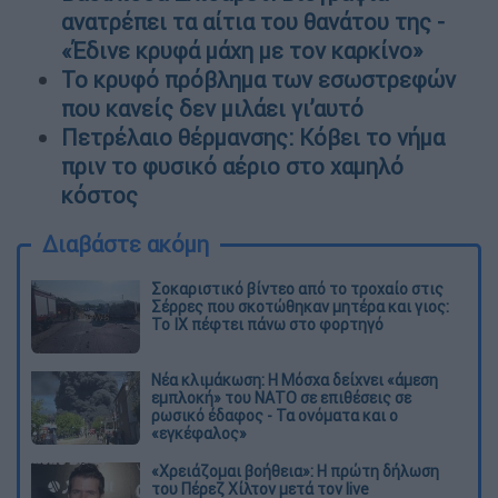
ανατρέπει τα αίτια του θανάτου της -
«Έδινε κρυφά μάχη με τον καρκίνο»
Το κρυφό πρόβλημα των εσωστρεφών
που κανείς δεν μιλάει γι’αυτό
Πετρέλαιο θέρμανσης: Κόβει το νήμα
πριν το φυσικό αέριο στο χαμηλό
κόστος
Διαβάστε ακόμη
Σοκαριστικό βίντεο από το τροχαίο στις
Σέρρες που σκοτώθηκαν μητέρα και γιος:
Το ΙΧ πέφτει πάνω στο φορτηγό
Νέα κλιμάκωση: Η Μόσχα δείχνει «άμεση
εμπλοκή» του ΝΑΤΟ σε επιθέσεις σε
ρωσικό έδαφος - Τα ονόματα και ο
«εγκέφαλος»
«Χρειάζομαι βοήθεια»: Η πρώτη δήλωση
του Πέρεζ Χίλτον μετά τον live