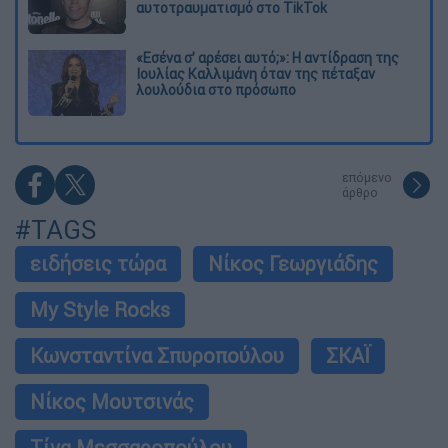
αυτοτραυματισμό στο TikTok
«Εσένα σ’ αρέσει αυτό;»: Η αντίδραση της
Ιουλίας Καλλιμάνη όταν της πέταξαν
λουλούδια στο πρόσωπο
επόμενο
άρθρο
#TAGS
ειδήσεις τώρα
Νίκος Γεωργιάδης
My Style Rocks
Κωνσταντίνα Σπυροπούλου
ΣΚΑΪ
Νίκος Μουτσινάς
Τίνα Μεσσαροπούλου