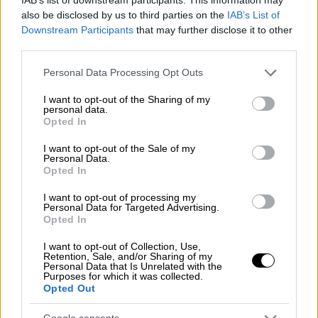
also be disclosed by us to third parties on the
IAB’s List of
Downstream Participants
that may further disclose it to other
third parties.
Please note that this website/app uses one or more Google
Personal Data Processing Opt Outs
services and may gather and store information including but
not limited to your visit or usage behaviour. You may click to
I want to opt-out of the Sharing of my
personal data.
grant or deny consent to Google and its third-party tags to
Opted In
use your data for below specified purposes in below Google
consent section.
I want to opt-out of the Sale of my
Personal Data.
Opted In
I want to opt-out of processing my
Personal Data for Targeted Advertising.
Opted In
I want to opt-out of Collection, Use,
Τηλεόραση
|
12.03.2024 11:00
Retention, Sale, and/or Sharing of my
My Style Rocks: Ποια είναι η Νικολίνα
Personal Data that Is Unrelated with the
Purposes for which it was collected.
Νικολούζου που αποκάλυψε ότι
Opted Out
γεννήθηκε αγόρι