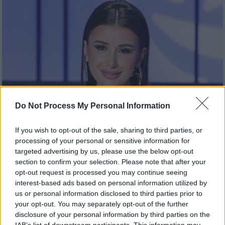
Do Not Process My Personal Information
If you wish to opt-out of the sale, sharing to third parties, or
processing of your personal or sensitive information for
Lifestyle
|
28.03.2024 12:55
targeted advertising by us, please use the below opt-out
Emilia Vodos: Το σοβαρό πρόβλημα που
section to confirm your selection. Please note that after your
αντιμετωπίζει με την υγεία της - «Εχω
opt-out request is processed you may continue seeing
interest-based ads based on personal information utilized by
68% αναπηρία στο αίμα»
us or personal information disclosed to third parties prior to
Το σοβαρό πρόβλημα υγείας που αποκάλυψε
your opt-out. You may separately opt-out of the further
η πρώην παίκτρια του «My Style Rocks»
disclosure of your personal information by third parties on the
IAB’s list of downstream participants. This information may