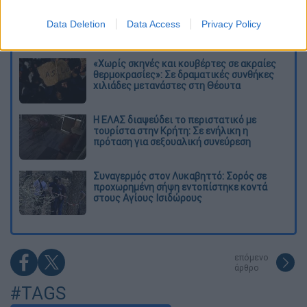
Kadebostany στο ethnos.gr: «Κάποτε
πίστευα ότι το να είσαι outsider ήταν
Data Deletion
Data Access
Privacy Policy
αδυναμία, τώρα το βλέπω ως δύναμη»
«Χωρίς σκηνές και κουβέρτες σε ακραίες
θερμοκρασίες»: Σε δραματικές συνθήκες
χιλιάδες μετανάστες στη Θέουτα
Η ΕΛΑΣ διαψεύδει το περιστατικό με
τουρίστα στην Κρήτη: Σε ενήλικη η
πρόταση για σεξουαλική συνεύρεση
Συναγερμός στον Λυκαβηττό: Σορός σε
προχωρημένη σήψη εντοπίστηκε κοντά
στους Αγίους Ισιδώρους
επόμενο
άρθρο
#TAGS