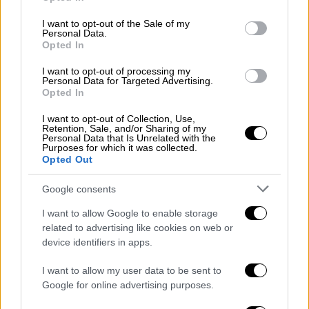
και να ξεκουραστεί, τονίζοντας πως ένιωσε
use your data for below specified purposes in below Google
consent section.
ότι ο κύκλος του στο σόου είχε
I want to opt-out of the Sale of my
Personal Data.
ολοκληρωθεί: «Πέρασα πολύ όμορφα, αλλά
Opted In
ήθελα να κλείσει ο κύκλος αυτός χωρίς να
I want to opt-out of processing my
'ξεχειλώσει'. Ό,τι είχα να δώσω, θεωρώ ότι
Personal Data for Targeted Advertising.
το έδωσα».
Opted In
I want to opt-out of Collection, Use,
Retention, Sale, and/or Sharing of my
Personal Data that Is Unrelated with the
Purposes for which it was collected.
Opted Out
Google consents
I want to allow Google to enable storage
related to advertising like cookies on web or
device identifiers in apps.
I want to allow my user data to be sent to
Google for online advertising purposes.
Όταν ρωτήθηκε για το ενδεχόμενο