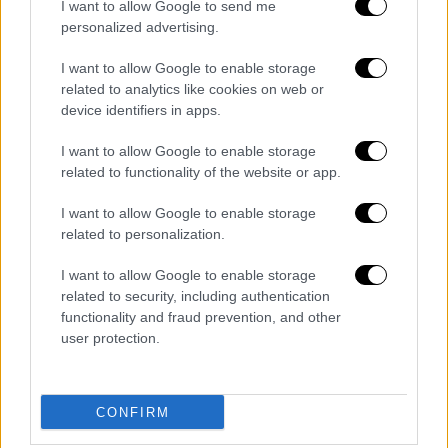
I want to allow Google to send me
συμμετοχής του στο
GNTM
, απάντησε πως
personalized advertising.
δεν αναμένει κάποια πρόταση,
επισημαίνοντας ότι το ριάλιτι έχει
I want to allow Google to enable storage
related to analytics like cookies on web or
φιλοξενήσει πολλά και διαφορετικά
device identifiers in apps.
πρόσωπα με επιτυχία.
I want to allow Google to enable storage
Ο Στέλιος Κουδουνάρης μίλησε, επίσης, για
related to functionality of the website or app.
την
τηλεοπτική απουσία της
Βίκυς Καγιά
,
I want to allow Google to enable storage
την οποία χαρακτήρισε σημαντική για τον
related to personalization.
χώρο της μόδας στην τηλεόραση, ενώ
εξέφρασε την εκτίμησή του για όλες τις
I want to allow Google to enable storage
παρουσιάστριες του «My Style Rocks»,
related to security, including authentication
functionality and fraud prevention, and other
αναφέροντας τη φιλική του σχέση με την
user protection.
Κατερίνα Καραβάτου
. «Χρειαζόταν το format
μια παρουσιάστρια με τις ικανότητές της».
CONFIRM
Διαβάστε ακόμη