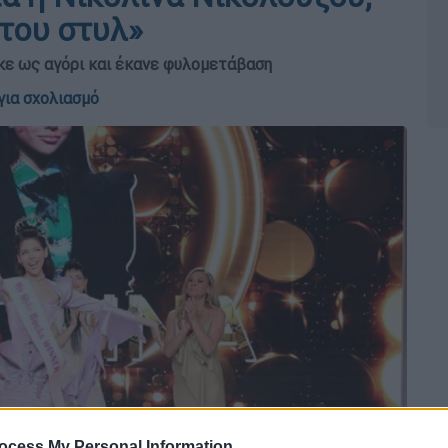
 του στυλ»
κε ως αγόρι και έκανε φυλομετάβαση
για σχολιασμό
ocess My Personal Information