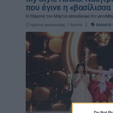
που έγινε η «βασίλισσα
Η 20χρονη τον Μάρτιο αποκάλυψε ότι γεννήθη
🕛 χρόνος ανάγνωσης: 1 λεπτό ┋ 🗣️
Ανοικτό 
Do Not Pr