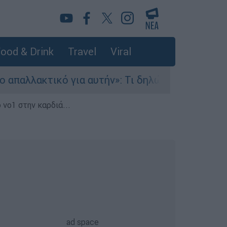
ood & Drink
Travel
Viral
ικό για αυτήν»: Τι δηλώνει στο ethnos.gr ο Κώσ
 νο1 στην καρδιά...