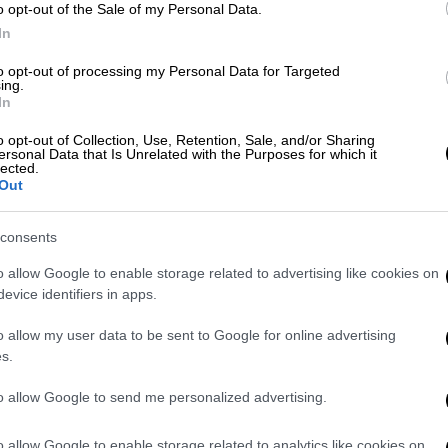
 Νικολούζου
και η
Βασιλική «Μπι» Τρανούλη
o opt-out of the Sale of my Personal Data.
οκληρώνοντας τις δύο πρώτες από τις τρεις
In
τηκαν από τους κριτές για να προχωρήσουν
to opt-out of processing my Personal Data for Targeted
που πλέον ο κόσμος ψηφίζει και αποφασίζει
ing.
In
ημένη του δίνοντάς την τον πολυπόθητο
ά και το έπαθλο αξίας
30.000 ευρώ
.
o opt-out of Collection, Use, Retention, Sale, and/or Sharing
ersonal Data that Is Unrelated with the Purposes for which it
lected.
Out
consents
o allow Google to enable storage related to advertising like cookies on
evice identifiers in apps.
o allow my user data to be sent to Google for online advertising
s.
to allow Google to send me personalized advertising.
o allow Google to enable storage related to analytics like cookies on