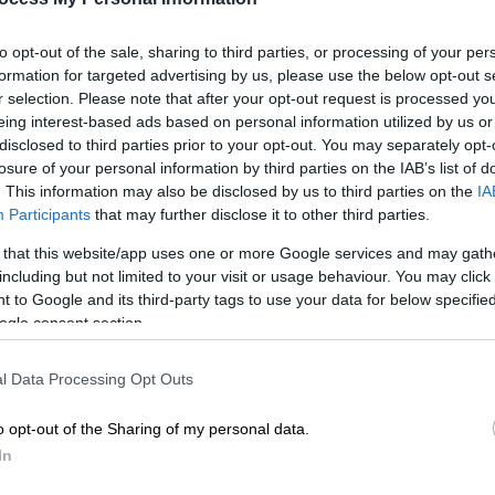
to opt-out of the sale, sharing to third parties, or processing of your per
formation for targeted advertising by us, please use the below opt-out s
r selection. Please note that after your opt-out request is processed y
eing interest-based ads based on personal information utilized by us or
disclosed to third parties prior to your opt-out. You may separately opt-
losure of your personal information by third parties on the IAB’s list of
. This information may also be disclosed by us to third parties on the
IA
Participants
that may further disclose it to other third parties.
 το ΕΘΝΟΣ στη Google
 that this website/app uses one or more Google services and may gath
including but not limited to your visit or usage behaviour. You may click 
 to Google and its third-party tags to use your data for below specifi
υ κοινού η νικήτρια της 7ης σεζόν του
My
ogle consent section.
από την
Νικολίνα Νικολούζου
, καθώς
όνομα της κοπέλας που συγκέντρωσε το
l Data Processing Opt Outs
έμμα.
o opt-out of the Sharing of my personal data.
In