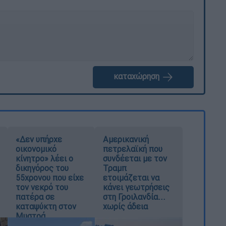
καταχώρηση
«Δεν υπήρχε
Αμερικανική
οικονομικό
πετρελαϊκή που
κίνητρο» λέει ο
συνδέεται με τον
δικηγόρος του
Τραμπ
55χρονου που είχε
ετοιμάζεται να
τον νεκρό του
κάνει γεωτρήσεις
πατέρα σε
στη Γροιλανδία...
καταψύκτη στον
χωρίς άδεια
Μυστρά