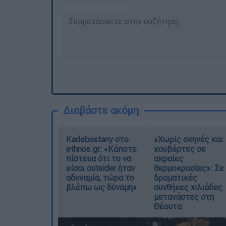
Διαβάστε ακόμη
Kadebostany στο
«Χωρίς σκηνές και
ethnos.gr: «Κάποτε
κουβέρτες σε
πίστευα ότι το να
ακραίες
είσαι outsider ήταν
θερμοκρασίες»: Σε
αδυναμία, τώρα το
δραματικές
βλέπω ως δύναμη»
συνθήκες χιλιάδες
μετανάστες στη
Θέουτα