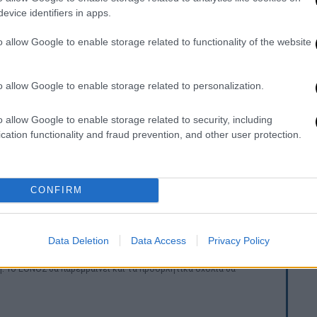
evice identifiers in apps.
o allow Google to enable storage related to functionality of the website
o allow Google to enable storage related to personalization.
τι
γεννήθηκε ως αγόρι και έκανε
o allow Google to enable storage related to security, including
 ήμουν πάντα το κορίτσι που βλέπετε
cation functionality and fraud prevention, and other user protection.
γεννήθηκε σε λάθος σώμα. Αυτό δηλαδή,
ναίκα» είχε πει τότε, μεταξύ άλλων. Ενώ και
ίστησε για τη δύναμη που πήρε όταν
CONFIRM
Data Deletion
Data Access
Privacy Policy
. Το ΕΘΝΟΣ θα παρεμβαίνει και τα προσβλητικά σχόλια θα