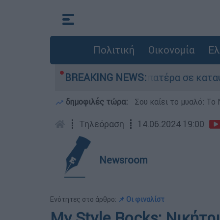
Πολιτική
Οικονομία
Ελ
που είχε τον νεκρό του πατέρα σε καταψύκτη στ
BREAKING NEWS:
δημοφιλές τώρα:
Σου καίει το μυαλό: Το 
┋
Τηλεόραση
┋
14.06.2024 19:00
Newsroom
Ενότητες στο άρθρο:
📌 Οι φιναλίστ
My Style Rocks: Νικήτρ