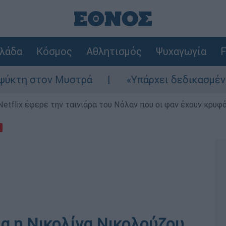
λάδα
Κόσμος
Αθλητισμός
Ψυχαγωγία
F
ον Μυστρά
«Υπάρχει δεδικασμένο απαλλακτ
Netflix έφερε την ταινιάρα του Νόλαν που οι φαν έχουν κρυφό
ια η Νικολίνα Νικολούζου,