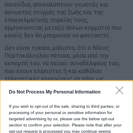
παιχνίδια, αποκαλύπτουν γνωστές και
άγνωστες στιγμές της ζωής και της
επαγγελματικής πορείας τους,
ερμηνεύοντας μεταξύ άλλων κομμάτια που
κανείς δεν θα μπορούσε να φανταστεί.
Δεν είναι τυχαίο, μάλιστα, ότι ο Νίκος
Πορτοκάλογλου πέτυχε, μέσα από την
εκπομπή του, να πείσει συναδέλφους του,
που έχουν ελάχιστες ή και καθόλου
τηλεοπτικές εμφανίσεις να πάνε ως
καλεσμένοι. Αυτό συνέβη και στο χθεσινό
Do Not Process My Personal Information
επεισόδιο, το οποίο περιλάμβανε το
εκρηκτικό μίγμα ροκ, ρέγγε και
If you wish to opt-out of the sale, sharing to third parties, or
παραδοσιακών ήχων του
Λεωνίδα Μπαλάφα
,
processing of your personal or sensitive information for
τη φολκλόρ μουσική των
Kadinelia
και τα χιπ
targeted advertising by us, please use the below opt-out
χοπ κομμάτια του
Novel 729
.
section to confirm your selection. Please note that after your
opt-out request is processed you may continue seeing