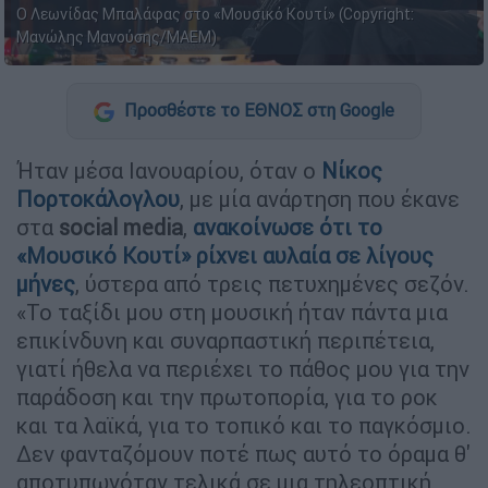
Ο Λεωνίδας Μπαλάφας στο «Μουσικό Κουτί» (Copyright:
Μανώλης Μανούσης/ΜΑΕΜ)
Προσθέστε το ΕΘΝΟΣ στη Google
Ήταν μέσα Ιανουαρίου, όταν ο
Νίκος
Πορτοκάλογλου
, με μία ανάρτηση που έκανε
στα
social media
,
ανακοίνωσε ότι το
«
Μουσικό Κουτί
» ρίχνει αυλαία σε λίγους
μήνες
, ύστερα από τρεις πετυχημένες σεζόν.
«Το ταξίδι μου στη μουσική ήταν πάντα μια
επικίνδυνη και συναρπαστική περιπέτεια,
γιατί ήθελα να περιέχει το πάθος μου για την
παράδοση και την πρωτοπορία, για το ροκ
και τα λαϊκά, για το τοπικό και το παγκόσμιο.
Δεν φανταζόμουν ποτέ πως αυτό το όραμα θ'
αποτυπωνόταν τελικά σε μια τηλεοπτική