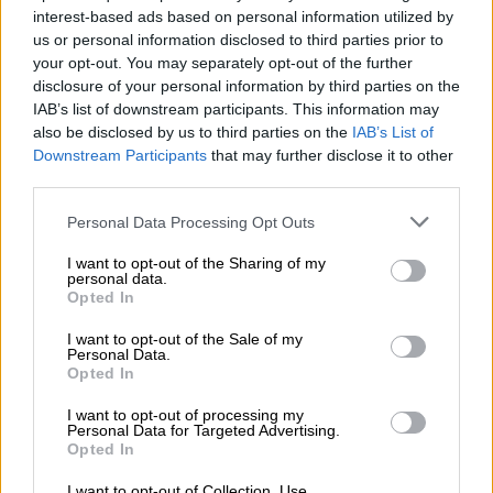
«Μ’ αρέσει ν' ακούω διάφορα είδη μουσικής
interest-based ads based on personal information utilized by
ως ακροατής και έτσι θέλω να είμαι και ως
us or personal information disclosed to third parties prior to
your opt-out. You may separately opt-out of the further
δημιουργός» ανέφερε στη συνέντευξή του ο
disclosure of your personal information by third parties on the
Λεωνίδας Μπαλάφας, που έχει γράψει
IAB’s list of downstream participants. This information may
ιστορία δυο δεκαετιών στη μουσική. «Αυτοί
also be disclosed by us to third parties on the
IAB’s List of
που πληρώνουν για να με δουν, και με αυτά
Downstream Participants
that may further disclose it to other
third parties.
τα χρήματα θα ζήσω και εγώ την οικογένειά
μου, θέλω να λένε: "Πάμε ν' ακούσουμε αυτόν
Please note that this website/app uses one or more Google
Personal Data Processing Opt Outs
τον καλλιτέχνη, γιατί τον αγαπάμε και με τα
services and may gather and store information including but
not limited to your visit or usage behaviour. You may click to
I want to opt-out of the Sharing of my
ωραία του και με τα στραβά του, με όλες του
personal data.
grant or deny consent to Google and its third-party tags to
τις πλευρές"» επισήμανε. Ο Λεωνίδας
Opted In
use your data for below specified purposes in below Google
Μπαλάφας είναι ένας καλλιτέχνης που έχει
consent section.
I want to opt-out of the Sale of my
κερδίσει το σεβασμό του κοινού για το
Personal Data.
Opted In
χαμηλό προφίλ που κρατάει, για τις όχι
συχνά δημόσιες εμφανίσεις του και για την
I want to opt-out of processing my
Personal Data for Targeted Advertising.
εκφραστικότητα που βγάζει όταν
Opted In
τραγουδάει.
I want to opt-out of Collection, Use,