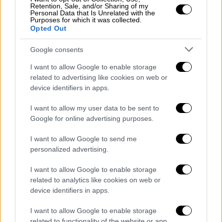
Retention, Sale, and/or Sharing of my
Personal Data that Is Unrelated with the
Purposes for which it was collected.
Opted Out
Google consents
I want to allow Google to enable storage
video
related to advertising like cookies on web or
device identifiers in apps.
I want to allow my user data to be sent to
Google for online advertising purposes.
Kadinelia λένε στις Κυκλάδες τα γεράκια που
I want to allow Google to send me
ζευγαρώνουν στον αέρα! Αυτή την ονομασία
personalized advertising.
επέλεξε ο Θανάσης Ζήκας και η Εύη
I want to allow Google to enable storage
Σεϊτανίδου, που
ξεκίνησαν την πορεία τους
related to analytics like cookies on web or
ως ντουέτο το 2014
και κέρδισαν τις
device identifiers in apps.
εντυπώσεις με τις εξαιρετικές φωνές τους,
I want to allow Google to enable storage
τη δεξιοτεχνία τους στην κιθάρα και στην
related to functionality of the website or app.