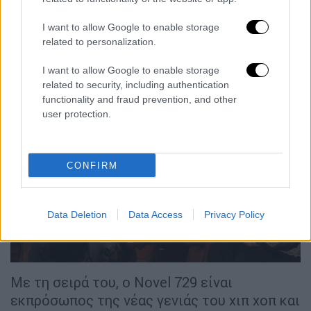
τσαμπούνα και τις ευφάνταστες διασκευές
τους στα παραδοσιακά. «Eίμαστε μουσικοί,
I want to allow Google to enable storage
γράφουμε τραγούδια με επιρροή από την
related to personalization.
παράδοση, αλλά και τη διεθνή μουσική»
I want to allow Google to enable storage
δήλωσαν.
related to security, including authentication
functionality and fraud prevention, and other
user protection.
CONFIRM
video
Data Deletion
Data Access
Privacy Policy
Με τη σειρά του, ο Novel 729 είναι
εκπρόσωπος της νέας γενιάς του χιπ χοπ και