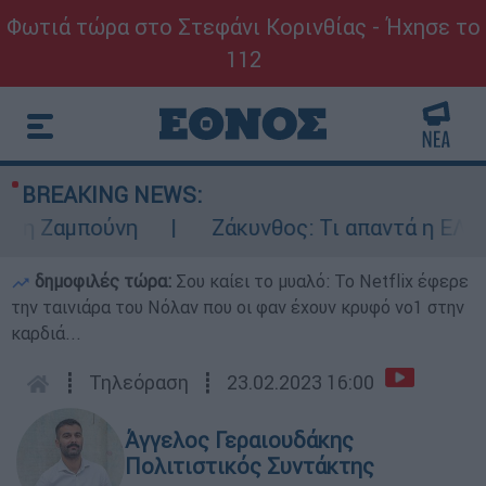
Φωτιά τώρα στο Στεφάνι Κορινθίας - Ήχησε το
112
BREAKING NEWS:
Ζαμπούνη
Ζάκυνθος: Τι απαντά η ΕΛΑΣ για 
δημοφιλές τώρα:
Σου καίει το μυαλό: Το Netflix έφερε
την ταινιάρα του Νόλαν που οι φαν έχουν κρυφό νο1 στην
καρδιά...
┋
Τηλεόραση
┋
23.02.2023 16:00
Άγγελος Γεραιουδάκης
Πολιτιστικός Συντάκτης