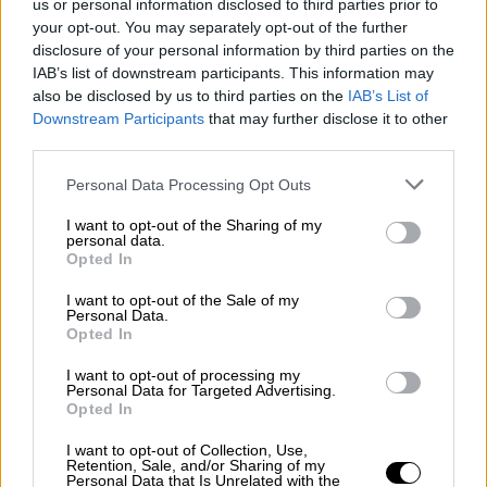
μπερδεύομαι και λέω τη σειρά, ταινία, όχι
us or personal information disclosed to third parties prior to
your opt-out. You may separately opt-out of the further
επειδή είμαι σνομπ, αλλά επειδή έτσι το είχα
disclosure of your personal information by third parties on the
στο μυαλό μου.
Η ιστορία, αρχικά, ήταν να
IAB’s list of downstream participants. This information may
γίνει ταινία
. Όταν αποφασίσαμε να τη
also be disclosed by us to third parties on the
IAB’s List of
μετατρέψουμε σε σειρά -με τη σημαντική
Downstream Participants
that may further disclose it to other
third parties.
βοήθεια της Κωνσταντίνας Κοτζαμάνη, της
Γλυκερίας Παππά και της Νεφέλης
Please note that this website/app uses one or more Google
Personal Data Processing Opt Outs
Αθανασάκη- προσπαθήσαμε να χωρίσουμε
services and may gather and store information including but
not limited to your visit or usage behaviour. You may click to
I want to opt-out of the Sharing of my
την ιδέα και τους χαρακτήρες σε επεισόδια.
personal data.
grant or deny consent to Google and its third-party tags to
Καθίσαμε όλοι μαζί και δουλέψαμε πολύ
Opted In
use your data for below specified purposes in below Google
σκληρά για να δημιουργήσουμε μια ροή.
consent section.
I want to opt-out of the Sale of my
Κανείς δεν ήξερε ακριβώς πώς θα
Personal Data.
Opted In
προχωρούσαμε,
όλοι δουλεύαμε στα τυφλά
και αυτό αφηγηματικά είχε τεράστιο
I want to opt-out of processing my
Personal Data for Targeted Advertising.
ενδιαφέρον για μένα.
Opted In
Στο μυαλό μου, είχα μια πολύ μεγάλη ταινία
I want to opt-out of Collection, Use,
Retention, Sale, and/or Sharing of my
με πολλούς χαρακτήρες
. Εκεί έδωσα και τη
Personal Data that Is Unrelated with the