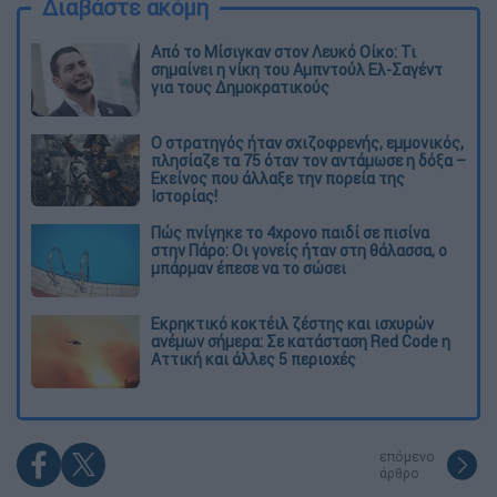
Διαβάστε ακόμη
Από το Μίσιγκαν στον Λευκό Οίκο: Τι
σημαίνει η νίκη του Αμπντούλ Ελ-Σαγέντ
για τους Δημοκρατικούς
O στρατηγός ήταν σχιζοφρενής, εμμονικός,
πλησίαζε τα 75 όταν τον αντάμωσε η δόξα –
Εκείνος που άλλαξε την πορεία της
Ιστορίας!
Πώς πνίγηκε το 4χρονο παιδί σε πισίνα
στην Πάρο: Οι γονείς ήταν στη θάλασσα, ο
μπάρμαν έπεσε να το σώσει
Εκρηκτικό κοκτέιλ ζέστης και ισχυρών
ανέμων σήμερα: Σε κατάσταση Red Code η
Αττική και άλλες 5 περιοχές
επόμενο
άρθρο