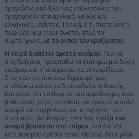
στο οποίο προσπάθησα να περιλάβω
τραγούδια από Έλληνες καλλιτέχνες που
τραγουδούν στα αγγλικά, καθώς και
ελληνικές μπάντες. Γενικά, ό,τι πίστευα ότι
ταιριάζει και είναι σωστό, απλά το
συμπλήρωνα,
με το ρίσκο του κραξίματος
.
Η σειρά διαθέτει αρκετό χιούμορ
. Γενικά,
στη ζωή μου, προσπαθώ να διατηρώ μια δόση
χιούμορ και ν' αποφεύγω να εκνευρίζομαι.
Στις ταινίες που έχω δημιουργήσει,
επιδιώκω πάντα να διασκεδάζει ο θεατής.
Κατανοώ ότι το θέατρο, για παράδειγμα, έχει
βαθύτερες ρίζες στο θείο, σε πράγματα πολύ
ισχυρά και συμβολικά, και ο πυρήνας του
είναι πολύ βαθύτερος. Ωστόσο,
η ρίζα του
σινεμά βρίσκεται στο τσίρκο
. Αυτό είναι
κάτι που μου αρέσει πολύ. Θεωρώ ότι η ρίζα