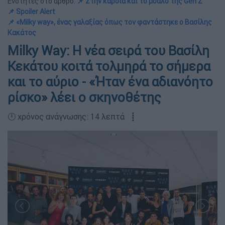
Ενότητες στο άρθρο:
📌 Στην καρδιά και το μυαλό της Gen Z
📌 Spoiler Alert
📌 «Milky way», ένας γαλαξίας όπως τον φαντάστηκε ο Βασίλης
Κακάτος
Milky Way: Η νέα σειρά του Βασίλη
Κεκάτου κοιτά τολμηρά το σήμερα
και το αύριο - «Ήταν ένα αδιανόητο
ρίσκο» λέει ο σκηνοθέτης
🕛 χρόνος ανάγνωσης: 14 λεπτά ┋