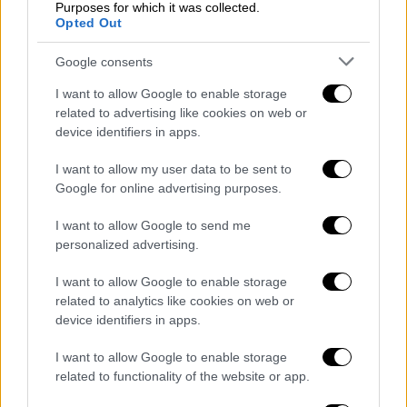
Purposes for which it was collected.
μεγαλύτερη έμφαση. Θεώρησα ότι είναι πιο
Opted Out
ενδιαφέρον να παρακολουθήσεις ανθρώπους
που σε αφορούν και να δεις πώς
Google consents
εξελίσσονται. Έτσι, δεν είχα ποτέ σκεφτεί
I want to allow Google to enable storage
ότι αυτό το έργο θα πραγματοποιηθεί, γιατί
related to advertising like cookies on web or
δεν με απασχολούσε τόσο αν θα είχε
device identifiers in apps.
επιτυχία. Το λέω ειλικρινά, χωρίς καμία
I want to allow my user data to be sent to
αλαζονεία.
Το όνειρό μου ήταν ν' ασχοληθώ
Google for online advertising purposes.
με το σινεμά
. Αυτό προέκυψε και το
υπηρέτησα με όλη την αγάπη και την
I want to allow Google to send me
personalized advertising.
προσήλωση που θα έδινα και σε μια ταινία.
Σκέφτηκα ότι αν πάει καλά, είναι εντάξει, αν
I want to allow Google to enable storage
όχι, θα επέστρεφα σε αυτό που γνώριζα.
related to analytics like cookies on web or
Τελικά, όμως,
η ιδέα μου αποδείχτηκε
device identifiers in apps.
επιτυχημένη και χαίρομαι πολύ γι' αυτό.
I want to allow Google to enable storage
related to functionality of the website or app.