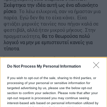
Σκέφτηκα την ιδέα αυτή ως ένα αδιανόητο
ρίσκο
. Το λέω ειλικρινά, σαν να ήμασταν μια
παρέα. Εγώ δεν θα το είχα κάνει. Είχα
φτιάξει μερικές ταινίες που πήγαν καλά σε
φεστιβάλ, αλλά ήταν μικρού μήκους. Στην
πραγματικότητα,
θα το θεωρούσα πολύ
λογικό να μην με εμπιστευτεί κανείς για
τίποτα
.
Όταν μου ζητήθηκε να δημιουργήσω μια
σειρά,
σκέφτηκα να προτείνω κάτι που
Do Not Process My Personal Information
αποκλείεται να γινόταν δεκτό
. Πήγα με
άγνοια κινδύνου. Δηλαδή, δεν σκέφτηκα
If you wish to opt-out of the sale, sharing to third parties, or
ποτέ ότι δημιουργώ μια σειρά, όπως αυτές
processing of your personal or sensitive information for
targeted advertising by us, please use the below opt-out
που έχω δει. Ανακάλυψα τη δομή της, όσο
section to confirm your selection. Please note that after your
προχωρούσα.
Είχα μονάχα τρεις μήνες να
opt-out request is processed you may continue seeing
ολοκληρώσω το σενάριο
. Πολλές φορές
interest-based ads based on personal information utilized by