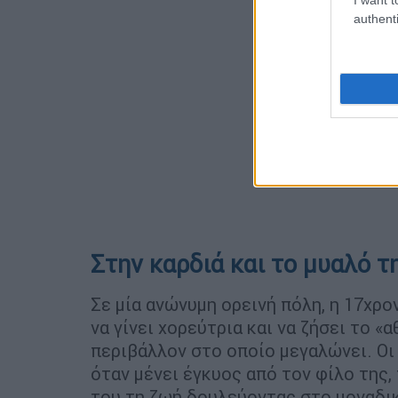
authenti
Στην καρδιά και το μυαλό τ
Σε μία ανώνυμη ορεινή πόλη, η 17χρο
να γίνει χορεύτρια και να ζήσει το «
περιβάλλον στο οποίο μεγαλώνει. Ο
όταν μένει έγκυος από τον φίλο της,
του τη ζωή δουλεύοντας στο μοναδικ