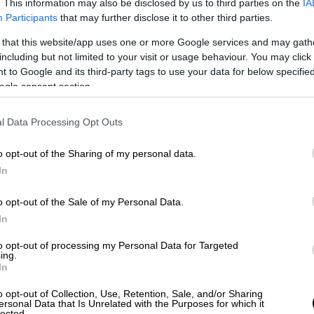
. This information may also be disclosed by us to third parties on the
IA
Participants
that may further disclose it to other third parties.
ίλη Κεκάτου κοιτά τολμηρά το σήμερα
 that this website/app uses one or more Google services and may gath
ητο ρίσκο» λέει ο σκηνοθέτης
including but not limited to your visit or usage behaviour. You may click 
 to Google and its third-party tags to use your data for below specifi
ogle consent section.
ποιός γιατί η δική μου
l Data Processing Opt Outs
- Ποια είναι η πρωταγωνίστρια του
o opt-out of the Sharing of my personal data.
In
o opt-out of the Sale of my Personal Data.
πό μικρός ήμουν θηλυπρεπής,
In
μένος» - Ποιος είναι ο
to opt-out of processing my Personal Data for Targeted
ing.
In
o opt-out of Collection, Use, Retention, Sale, and/or Sharing
ersonal Data that Is Unrelated with the Purposes for which it
lected.