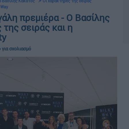
 ο Βασίλης Κακάτος
📌 Οι χαρακτήρες της σειράς
y Way
γάλη πρεμιέρα - Ο Βασίλης
 της σειράς και η
ty
 για σχολιασμό