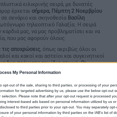
πλιστικά ειλικρινής σειρά, με δυνατές
ύμορ έρχεται
σήμερα, Πέμπτη 2 Νοεμβρίου
» σε σενάριο και σκηνοθεσία
Βασίλη
πρωτόγνωρο τηλεοπτικό Γαλαξία. Η σειρά
ν καρδιά μας, να μας προβληματίσει και να
ία, που μας αφορούν όλους.
ς τις αποχρώσεις
, όπως ακριβώς όλοι οι
λοί και κακοί και αστείοι και συγκινητικοί
λια δυο πράγματα την ίδια στιγμή.
Οι
ι αληθινοί και πολυδιάστατοι
και αυτό
ocess My Personal Information
τορία που πατάει πολύ γερά στα πόδια της.
γειωμένοι, αλλά έχουν το βλέμμα στον
to opt-out of the sale, sharing to third parties, or processing of your per
κή παρηγοριά ο καθένας: τα σύννεφα, το
formation for targeted advertising by us, please use the below opt-out s
r selection. Please note that after your opt-out request is processed y
eing interest-based ads based on personal information utilized by us or
disclosed to third parties prior to your opt-out. You may separately opt-
losure of your personal information by third parties on the IAB’s list of