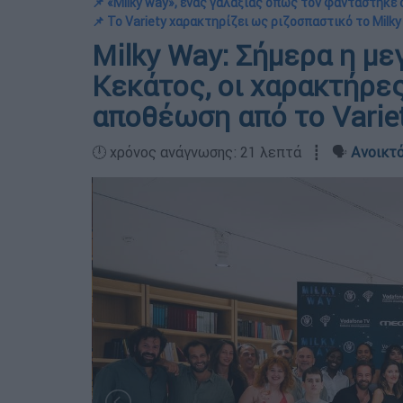
📌 «Milky way», ένας γαλαξίας όπως τον φαντάστηκε
📌 Το Variety χαρακτηρίζει ως ριζοσπαστικό το Milk
Milky Way: Σήμερα η με
Κεκάτος, οι χαρακτήρες
αποθέωση από το Varie
🕛 χρόνος ανάγνωσης: 21 λεπτά ┋ 🗣️
Ανοικτό