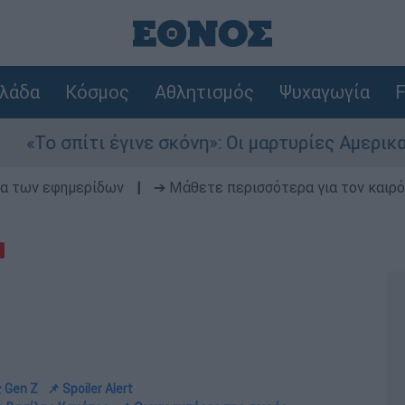
λάδα
Κόσμος
Αθλητισμός
Ψυχαγωγία
F
 έγινε σκόνη»: Οι μαρτυρίες Αμερικανών που έχ
δα των εφημερίδων
|
➔ Μάθετε περισσότερα για τον καιρό
ς Gen Z
📌 Spoiler Alert