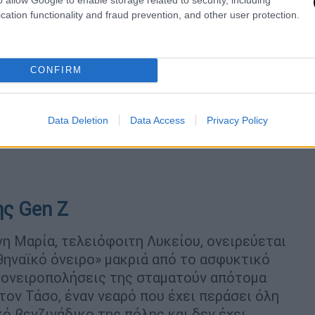
cation functionality and fraud prevention, and other user protection.
CONFIRM
Data Deletion
Data Access
Privacy Policy
ης Gen Z
νη Μαρία, τελειόφοιτη Λυκείου, ονειρεύεται
αθηναϊκό όνειρο» μακριά από το ασφυκτικό
ι ονειροπολήσεις της σταματούν απότομα
 τον Τάσο, έναν νεαρό που έχει περάσει όλη
ό βενζινάδικο της πόλης και δεν έχει