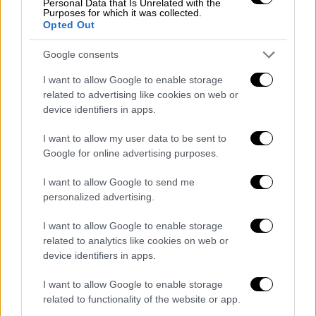
Personal Data that Is Unrelated with the
Purposes for which it was collected.
εμείς είμαστε η Eurovision, δεν είναι η EBU,
Opted Out
να πάνε να γα@@@, δεν με νοιάζει καν πια…
Αυτό που κάνουμε εμείς οι διαγωνιζόμενοι,
Google consents
η κοινότητα που έχουμε δημιουργήσει, η
I want to allow Google to enable storage
αγάπη, η δύναμη και η υποστήριξη που
related to advertising like cookies on web or
έχουμε μεταξύ μας, αυτό είναι που κάνει τη
device identifiers in apps.
διαφορά. Ο κόσμος μίλησε. Τα Queers
I want to allow my user data to be sent to
έρχονται, τα non binary κερδίζουν. Είμαι
Google for online advertising purposes.
τόσο περήφανο», είπε το Bambie Thug, που
εκπροσώπησε φέτος την Ιρλανδία στον 68ο
I want to allow Google to send me
personalized advertising.
διαγωνισμό της Eurovision.
I want to allow Google to enable storage
related to analytics like cookies on web or
device identifiers in apps.
I want to allow Google to enable storage
related to functionality of the website or app.