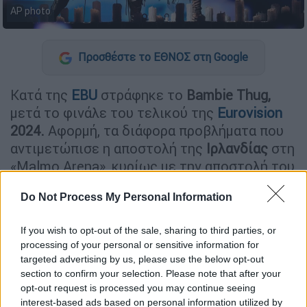
AP photo
Προσθέστε το ΕΘΝΟΣ στη Google
Κατά της
EBU
στράφηκε το
Bambie Thug,
μετά το φινάλε του τελικού της
Eurovision
2024.
Αφορμή, τα διάφορα προβλήματα που
αντιμετώπισε η αποστολή της
Ιρλανδίας
στη
«Malmo Arena», κυρίως με την αποστολή του
Ισραήλ. Το Bambie Thug από την Ιρλανδία,
Do Not Process My Personal Information
αφού μετά το τέλος του τελικού, εξαπέλυσε
οργισμένη επίθεση κατά των Ισραηλινών,
If you wish to opt-out of the sale, sharing to third parties, or
αλλά και γενικότερα κατά του ΚΑΝ, του
processing of your personal or sensitive information for
εθνικού ραδιοτηλεοπτικού φορέα της
targeted advertising by us, please use the below opt-out
χώρας.
section to confirm your selection. Please note that after your
opt-out request is processed you may continue seeing
interest-based ads based on personal information utilized by