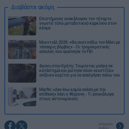
Διαβάστε ακόμη
Επιστήμονες ανακάλυψαν τον τέταρτο
γνωστό τύπο μεταδοτικού καρκίνου στον
κόσμο
Μουντιάλ 2026: «Θα ανατινάξω τον Μέσι με
τέσσερις βόμβες» - Οι τρομοκρατικές
απειλές που ερεύνησε το FBI
Φρίκη στην Κρήτη: Τουρίστας μπήκε σε
κατάστημα και ρώτησε πόσο «κοστίζει»
ανήλικο κορίτσι για να ασελγήσει πάνω του
Marfin: «Δεν έχω καμία σχέση με την
επίθεση» λέει η 46χρονη - Τι αποκάλυψε
στους αστυνομικούς
επόμενο
άρθρο