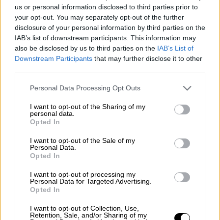
us or personal information disclosed to third parties prior to
your opt-out. You may separately opt-out of the further
disclosure of your personal information by third parties on the
IAB’s list of downstream participants. This information may
also be disclosed by us to third parties on the
IAB’s List of
Downstream Participants
that may further disclose it to other
third parties.
Please note that this website/app uses one or more Google
Personal Data Processing Opt Outs
services and may gather and store information including but
not limited to your visit or usage behaviour. You may click to
I want to opt-out of the Sharing of my
personal data.
grant or deny consent to Google and its third-party tags to
«Εμείς είμαστε η Eurovision, δεν είναι
Opted In
use your data for below specified purposes in below Google
η EBU»
consent section.
I want to opt-out of the Sale of my
Personal Data.
«Eίμαι τόσο περήφανο για το
Nemo
. Είμαι
Opted In
τόσο περήφανο για όλους μας. Καταφέραμε
I want to opt-out of processing my
να μπούμε στη δεκάδα. Παλεύαμε τόσο πολύ
Personal Data for Targeted Advertising.
Opted In
για πολλά πράγματα πίσω από τη σκηνή.
Ήταν τόσο δύσκολο για όλους μας. Είμαι
I want to opt-out of Collection, Use,
Retention, Sale, and/or Sharing of my
τόσο περήφανο για μας. Και θέλω να πω πως