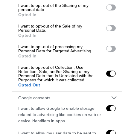
υπόθεσης.
not limited to your visit or usage behaviour. You may click to
I want to opt-out of the Sharing of my
personal data.
grant or deny consent to Google and its third-party tags to
Πρόκειται για τις:
Παναγιώτα Βλαντή
,
Opted In
use your data for below specified purposes in below Google
Βασιλική Ανδρίτσου
,
Μαρία Λεκάκη
και
consent section.
I want to opt-out of the Sale of my
Ελένη Ουζουνίδου
. «Και οι τέσσερις είναι
Personal Data.
Opted In
υπέροχες και αγαπημένες. Δεν έχουμε
ξεκινήσει ακόμα γυρίσματα, είμαστε στο
I want to opt-out of processing my
Personal Data for Targeted Advertising.
στάδιο της προετοιμασίας. Ανυπομονώ,
Opted In
εύχομαι και ελπίζω να γίνει κάτι που θα
αρέσει στο κοινό», είπε ο Αλέξανδρος
I want to opt-out of Collection, Use,
Retention, Sale, and/or Sharing of my
Ρήγας.
Personal Data that Is Unrelated with the
Purposes for which it was collected.
Opted Out
Μάλιστα, η Βασιλική Ανδρίτσου με ένα
βίντεο που ανέβασε σε προσωπικό της
Google consents
λογαριασμό στα social media, έδειξε την ίδια
I want to allow Google to enable storage
και τις άλλες τρεις πρωταγωνίστριες να
related to advertising like cookies on web or
κρατούν στα χέρια τους το σενάριο της
device identifiers in apps.
πρώτης ταινίας και να κάνουν τις πρώτες
I want to allow my user data to be sent to