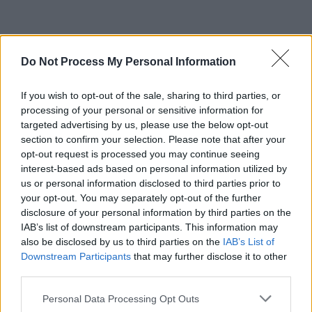
Do Not Process My Personal Information
If you wish to opt-out of the sale, sharing to third parties, or
processing of your personal or sensitive information for
targeted advertising by us, please use the below opt-out
section to confirm your selection. Please note that after your
opt-out request is processed you may continue seeing
Στη συνέχεια ο Αλέξανδρος Ρήγας μίλησε για
interest-based ads based on personal information utilized by
us or personal information disclosed to third parties prior to
την επιστροφή της πολύ πετυχημένης
your opt-out. You may separately opt-out of the further
σειράς «Τι Ψυχή θα παραδώσεις μωρή», η
disclosure of your personal information by third parties on the
οποία θα επιστρέψει σε μορφή ταινιών. Ο
IAB’s list of downstream participants. This information may
σεναριογράφος της σειράς αποκάλυψε και
also be disclosed by us to third parties on the
IAB’s List of
Downstream Participants
that may further disclose it to other
τις τέσσερις ηθοποιούς που θα
third parties.
πρωταγωνιστούν στις ταινίες του remake
και θα είναι τα κεντρικά πρόσωπα της
Please note that this website/app uses one or more Google
Personal Data Processing Opt Outs
services and may gather and store information including but