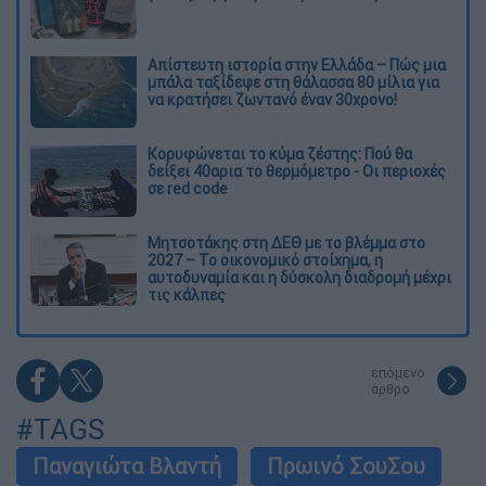
Απίστευτη ιστορία στην Ελλάδα – Πώς μια
μπάλα ταξίδεψε στη θάλασσα 80 μίλια για
να κρατήσει ζωντανό έναν 30χρονο!
Κορυφώνεται το κύμα ζέστης: Πού θα
δείξει 40αρια το θερμόμετρο - Οι περιοχές
σε red code
Μητσοτάκης στη ΔΕΘ με το βλέμμα στο
2027 – Το οικονομικό στοίχημα, η
αυτοδυναμία και η δύσκολη διαδρομή μέχρι
τις κάλπες
επόμενο
άρθρο
#TAGS
Παναγιώτα Βλαντή
Πρωινό ΣουΣου