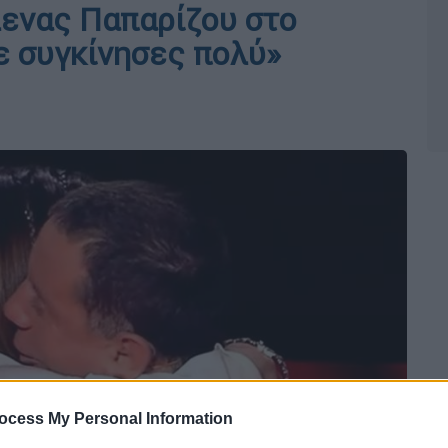
λενας Παπαρίζου στο
ε συγκίνησες πολύ»
ocess My Personal Information