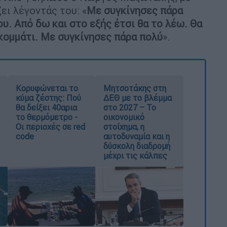
ει λέγοντάς του: «
Με συγκίνησες πάρα
ου. Από δω και στο εξής έτσι θα το λέω. Θα
 κομμάτι. Με συγκίνησες πάρα πολύ
».
Κορυφώνεται το
Μητσοτάκης στη
κύμα ζέστης: Πού
ΔΕΘ με το βλέμμα
θα δείξει 40αρια
στο 2027 – Το
το θερμόμετρο -
οικονομικό
Οι περιοχές σε red
στοίχημα, η
code
αυτοδυναμία και η
δύσκολη διαδρομή
μέχρι τις κάλπες