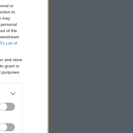
sonal or
ection to
ou may
 personal
out of the
 downstream
B’s List of
er and store
to grant or
ed purposes