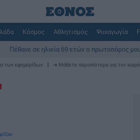
λάδα
Κόσμος
Αθλητισμός
Ψυχαγωγία
F
νε σε ηλικία 69 ετών ο πρωτοπόρος μουσικός πα
δα των εφημερίδων
|
➔ Μάθετε περισσότερα για τον καιρό
αρίζου