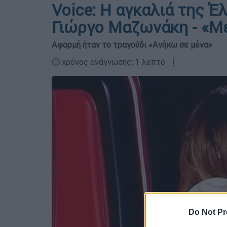
Voice: Η αγκαλιά της Έ
Γιώργο Μαζωνάκη - «Μ
Αφορμή ήταν το τραγούδι «Ανήκω σε μένα»
🕛 χρόνος ανάγνωσης: 1 λεπτό ┋
Do Not Pr