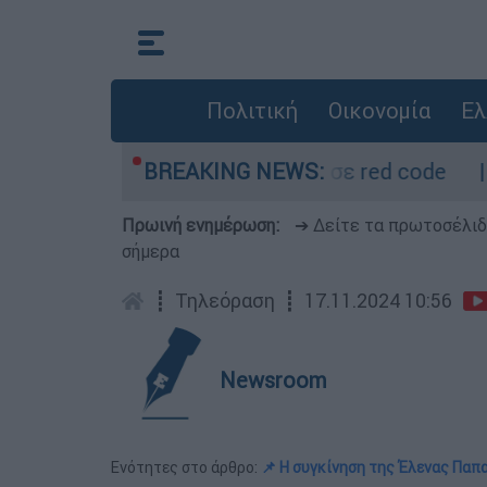
Πολιτική
Οικονομία
Ελ
ρμόμετρο - Οι περιοχές σε red code
BREAKING NEWS:
Πέθα
Πρωινή ενημέρωση:
➔ Δείτε τα πρωτοσέλι
σήμερα
┋
Τηλεόραση
┋
17.11.2024 10:56
Newsroom
Ενότητες στο άρθρο:
📌 Η συγκίνηση της Έλενας Παπ