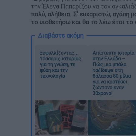
την Έλενα Παπαρίζου να τον αγκαλιάζ
πολύ, αλήθεια. Σ' ευχαριστώ, αγάπη μ
το υιοθετήσω και θα το λέω έτσι το
Διαβάστε ακόμη
Ξεφυλλίζοντας...
Απίστευτη ιστορία
τέσσερις ιστορίες
στην Ελλάδα –
για τη γνώση, τη
Πώς μια μπάλα
φύση και την
ταξίδεψε στη
τεχνολογία
θάλασσα 80 μίλια
για να κρατήσει
ζωντανό έναν
30χρονο!