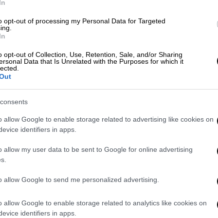
In
vision 2024 η Γεωργία - Τι θέση
to opt-out of processing my Personal Data for Targeted
ing.
In
o opt-out of Collection, Use, Retention, Sale, and/or Sharing
ersonal Data that Is Unrelated with the Purposes for which it
lected.
Out
παρίζου
αζί με έναν διαγωνιζόμενο από την ομάδα
consents
με ελαφρώς αλλαγμένο στίχο. Πιο
o allow Google to enable storage related to advertising like cookies on
 μένα και στα όνειρα μου, δεν θέλω
evice identifiers in apps.
ντικαθιστώντας τη λέξη «μοναξιά»
που
o allow my user data to be sent to Google for online advertising
s.
ε: «Τον άλλαξε τον στίχο», με την
Έλενα
to allow Google to send me personalized advertising.
ες κάτι πολύ μεγάλο. Θέλω να σου δώσω μια
λο η μοναχικότητα, αδελφέ μου
».
o allow Google to enable storage related to analytics like cookies on
evice identifiers in apps.