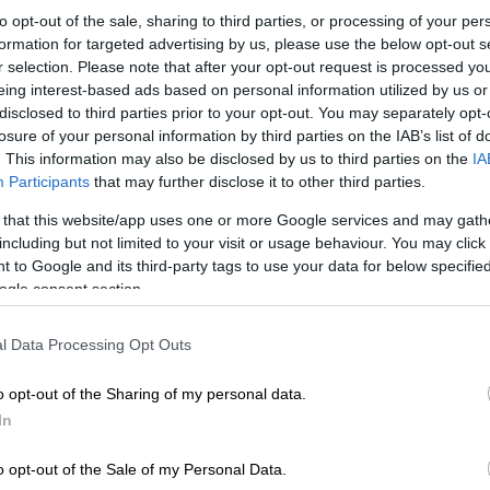
to opt-out of the sale, sharing to third parties, or processing of your per
formation for targeted advertising by us, please use the below opt-out s
r selection. Please note that after your opt-out request is processed y
eing interest-based ads based on personal information utilized by us or
disclosed to third parties prior to your opt-out. You may separately opt-
losure of your personal information by third parties on the IAB’s list of
. This information may also be disclosed by us to third parties on the
IA
Participants
that may further disclose it to other third parties.
Voice of Greece»
 that this website/app uses one or more Google services and may gath
including but not limited to your visit or usage behaviour. You may click 
 to Google and its third-party tags to use your data for below specifi
 το ΕΘΝΟΣ στη Google
ogle consent section.
παρίζου στο χθεσινό επεισόδιο του «
Voice
l Data Processing Opt Outs
ου
Γιώργου Μαζωνάκη
να αλλάξει έναν στίχο
σε μένα».
o opt-out of the Sharing of my personal data.
In
o opt-out of the Sale of my Personal Data.