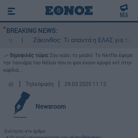
BREAKING NEWS:
Ζάκυνθος: Τι απαντά η ΕΛΑΣ για τους 8 
δημοφιλές τώρα:
Σου καίει το μυαλό: Το Netflix έφερε
την ταινιάρα του Νόλαν που οι φαν έχουν κρυφό νο1 στην
καρδιά...
┋
Τηλεόραση
┋
29.03.2025 11:12
Newsroom
Ενότητες στο άρθρο:
📌 Οι οκτώ υποψηφιότητες του «Baby Reindeer»