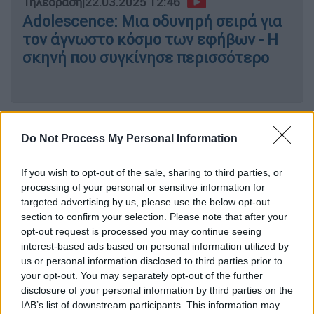
Τηλεόραση
|
22.03.2025 12:46
Adolescence: Μια οδυνηρή σειρά για
τον άγνωστο κόσμο των εφήβων - Η
σκηνή που συγκίνησε περισσότερο
Το δράμα του
Netflix
, που έκανε θραύση στο
Do Not Process My Personal Information
κοινό, χαρίζει υποψηφιότητες στον
δημιουργό και πρωταγωνιστή Ρίτσαρντ
If you wish to opt-out of the sale, sharing to third parties, or
Γκαντ, στη ταλαντούχα Τζέσικα Γκάνινγκ,
processing of your personal or sensitive information for
αλλά και στη Nava Mau, η οποία γράφει
targeted advertising by us, please use the below opt-out
ιστορία ως η πρώτη ανοιχτά
τρανς
ηθοποιός
section to confirm your selection. Please note that after your
opt-out request is processed you may continue seeing
που προτείνεται για BAFTA.
interest-based ads based on personal information utilized by
us or personal information disclosed to third parties prior to
Η 32χρονη διαγωνίζεται στην κατηγορία Β'
your opt-out. You may separately opt-out of the further
Γυναικείου Ρόλου, ενσαρκώνοντας την Τέρι,
disclosure of your personal information by third parties on the
σύντροφο του Ντόνι, η οποία έρχεται
IAB’s list of downstream participants. This information may