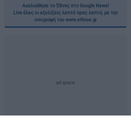
Ακολούθησε το Έθνος στο Google News!
Live όλες οι εξελίξεις λεπτό προς λεπτό, με την
υπογραφή του www.ethnos.gr