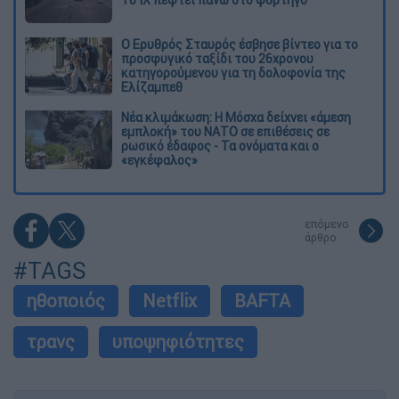
Το ΙΧ πέφτει πάνω στο φορτηγό
Ο Ερυθρός Σταυρός έσβησε βίντεο για το
προσφυγικό ταξίδι του 26χρονου
κατηγορούμενου για τη δολοφονία της
Ελίζαμπεθ
Νέα κλιμάκωση: Η Μόσχα δείχνει «άμεση
εμπλοκή» του ΝΑΤΟ σε επιθέσεις σε
ρωσικό έδαφος - Τα ονόματα και ο
«εγκέφαλος»
επόμενο
άρθρο
#TAGS
ηθοποιός
Netflix
BAFTA
τρανς
υποψηφιότητες