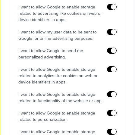
I want to allow Google to enable storage
related to advertising like cookies on web or
device identifiers in apps.
Τα BAFTA TV Awards θα πραγματοποιηθούν
I want to allow my user data to be sent to
στις 11 Μαΐου στο Royal Festival Hall του
Google for online advertising purposes.
Λονδίνου
, όπου το «Baby Reindeer» θα
I want to allow Google to send me
προσπαθήσει να επιβεβαιώσει τον τίτλο του
personalized advertising.
ως μία από τις σημαντικότερες σειρές της
χρονιάς.
I want to allow Google to enable storage
related to analytics like cookies on web or
Οι οκτώ υποψηφιότητες του «Baby
device identifiers in apps.
Reindeer»
I want to allow Google to enable storage
Καλύτερη Μίνι Σειρά
related to functionality of the website or app.
Καλύτερος Ηθοποιός (Ρίτσαρντ Γκαντ)
I want to allow Google to enable storage
Καλύτερη Ηθοποιός σε Β' Ρόλο (Τζέσικα
related to personalization.
Γκάνινγκ, Nava Mau)
Καλύτερη Σκηνοθεσία (Weronika
I want to allow Google to enable storage