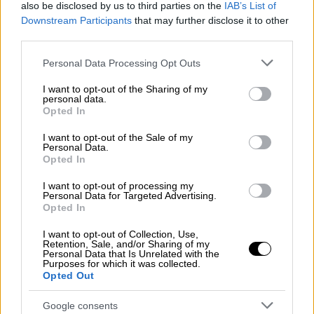
αντιμέτωπη με τη σκοτεινή απειλή της
also be disclosed by us to third parties on the
IAB’s List of
stalker.
Downstream Participants
that may further disclose it to other
third parties.
Please note that this website/app uses one or more Google
Personal Data Processing Opt Outs
services and may gather and store information including but
not limited to your visit or usage behaviour. You may click to
I want to opt-out of the Sharing of my
personal data.
grant or deny consent to Google and its third-party tags to
Opted In
use your data for below specified purposes in below Google
consent section.
I want to opt-out of the Sale of my
Personal Data.
Opted In
I want to opt-out of processing my
Personal Data for Targeted Advertising.
Opted In
I want to opt-out of Collection, Use,
View this post on Instagram
Retention, Sale, and/or Sharing of my
Personal Data that Is Unrelated with the
Purposes for which it was collected.
Opted Out
Google consents