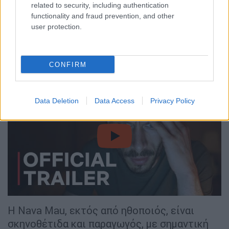
related to security, including authentication
Tofilska)
functionality and fraud prevention, and other
Καλύτερο Μοντάζ (Peter Oliver &
user protection.
Benjamin Gerstein)
Καλύτερο Σενάριο (Ρίτσαρντ Γκαντ)
Καλύτερη Δραματική Σειρά
CONFIRM
Data Deletion
Data Access
Privacy Policy
video
Η Nava Mau, εκτός από ηθοποιός, είναι
σκηνοθέτιδα και παραγωγός, με σημαντική